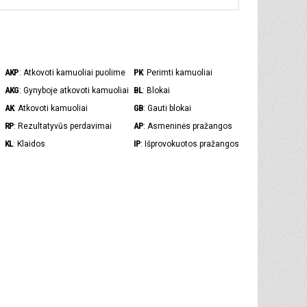
AKP
PK
: Atkovoti kamuoliai puolime
: Perimti kamuoliai
AKG
BL
: Gynyboje atkovoti kamuoliai
: Blokai
AK
GB
: Atkovoti kamuoliai
: Gauti blokai
RP
AP
: Rezultatyvūs perdavimai
: Asmeninės pražangos
KL
IP
: Klaidos
: Išprovokuotos pražangos