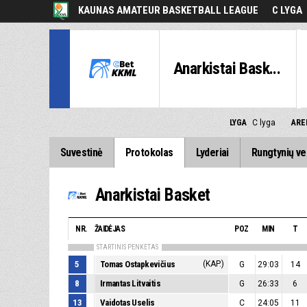
KAUNAS AMATEUR BASKETBALL LEAGUE
C LYGA
Anarkistai Bask...
LYGA
C lyga
AR
Suvestinė
Protokolas
Lyderiai
Rungtynių ve
Anarkistai Basket
NR.
ŽAIDĖJAS
POZ
MIN
T
STARTINIS PENKETAS
5
Tomas Ostapkevičius
(KAP.)
G
29:03
14
8
Irmantas Litvaitis
G
26:33
6
13
Vaidotas Uselis
C
24:05
11