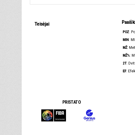
Paaišk
Teisėjai
POZ
: P
MIN
: M
MŽ
: Me
MŽ%
: 
2T
: Dvi
EF
: Ef
PRISTATO