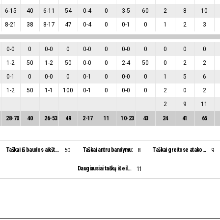
6
-
15
40
6
-
11
54
0
-
4
0
3
-
5
60
2
8
10
8
-
21
38
8
-
17
47
0
-
4
0
0
-
1
0
1
2
3
0
-
0
0
0
-
0
0
0
-
0
0
0
-
0
0
0
0
0
1
-
2
50
1
-
2
50
0
-
0
0
2
-
4
50
0
2
2
0
-
1
0
0
-
0
0
0
-
1
0
0
-
0
0
1
5
6
1
-
2
50
1
-
1
100
0
-
1
0
0
-
0
0
2
0
2
2
9
11
28
-
70
40
26
-
53
49
2
-
17
11
10
-
23
43
24
41
65
Taškai iš baudos aikštelės:
Taškai antru bandymu:
Taškai greitose atakose:
50
8
9
Daugiausiai taškų iš eilės:
11