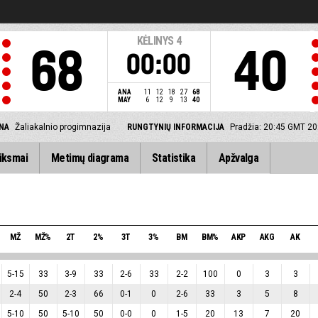
KĖLINYS
4
68
40
00:00
ANA
11
12
18
27
68
MAY
6
12
9
13
40
ENA
Žaliakalnio progimnazija
RUNGTYNIŲ INFORMACIJA
Pradžia: 20:45 GMT 20
iksmai
Metimų diagrama
Statistika
Apžvalga
MŽ
MŽ%
2T
2%
3T
3%
BM
BM%
AKP
AKG
AK
5
-
15
33
3
-
9
33
2
-
6
33
2
-
2
100
0
3
3
2
-
4
50
2
-
3
66
0
-
1
0
2
-
6
33
3
5
8
5
-
10
50
5
-
10
50
0
-
0
0
1
-
5
20
13
7
20