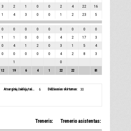
3
2
1
0
0
2
4
22
16
1
4
3
0
0
1
2
23
5
0
0
0
0
0
0
0
0
0
1
1
0
0
0
4
2
17
3
0
4
1
2
0
3
1
5
4
0
0
0
0
0
4
2
8
3
1
0
12
19
6
4
1
22
22
81
Atsarginių žaidėjų taškai:
Didžiausias skirtumas:
6
30
Treneris:
Trenerio asistentas: