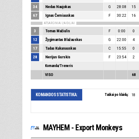
34
Nedas Naujokas
G
28:08
15
67
Ignas Černiauskas
F
30:22
16
ATSARGINIAI ŽAIDĖJAI
3
Tomas Mačiulis
F
0:00
0
12
Žygimantas Blažauskas
G
22:00
4
17
Tadas Kukanauskas
C
15:55
0
28
Nerijus Gurskis
F
23:54
2
Komanda/Treneris
VISO
68
KOMANDOS STATISTIKA:
Taškai po klaidų:
18
MAYHEM - Export Monkeys