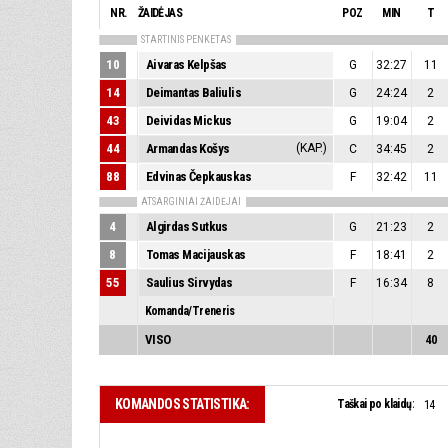
NR.
ŽAIDĖJAS
POZ
MIN
T
STARTINIS PENKETAS
10
Aivaras Kelpšas
G
32:27
11
14
Deimantas Baliulis
G
24:24
2
43
Deividas Mickus
G
19:04
2
44
Armandas Košys
(KAP.)
C
34:45
2
88
Edvinas Čepkauskas
F
32:42
11
ATSARGINIAI ŽAIDĖJAI
4
Algirdas Sutkus
G
21:23
2
8
Tomas Macijauskas
F
18:41
2
55
Saulius Sirvydas
F
16:34
8
Komanda/Treneris
VISO
40
KOMANDOS STATISTIKA:
Taškai po klaidų:
14