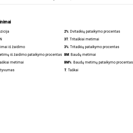
inimai
2%
ozicija
: Dvitaškių pataikymo procentas
3T
IN
: Tritaškiai metimai
3%
timai iš žaidimo
: Tritaškių pataikymo procentas
BM
Metimų iš žaidimo pataikymo procentas
: Baudų metimai
BM%
taškiai metimai
: Baudų metimų pataikymo procentas
T
ektyvumas
: Taškai