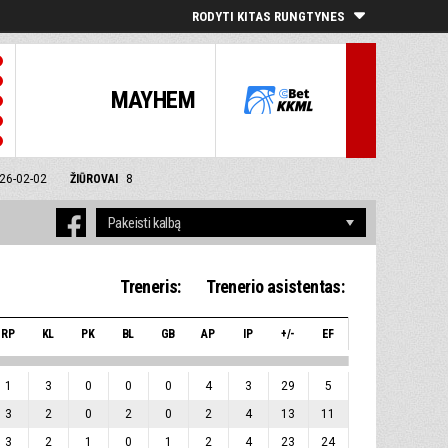
RODYTI KITAS RUNGTYNES
MAYHEM
26-02-02
ŽIŪROVAI
8
Treneris:
Trenerio asistentas:
RP
KL
PK
BL
GB
AP
IP
+/-
EF
1
3
0
0
0
4
3
29
5
3
2
0
2
0
2
4
13
11
3
2
1
0
1
2
4
23
24