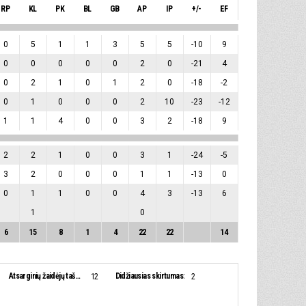
RP
KL
PK
BL
GB
AP
IP
+/-
EF
0
5
1
1
3
5
5
-10
9
0
0
0
0
0
2
0
-21
4
0
2
1
0
1
2
0
-18
-2
0
1
0
0
0
2
10
-23
-12
1
1
4
0
0
3
2
-18
9
2
2
1
0
0
3
1
-24
-5
3
2
0
0
0
1
1
-13
0
0
1
1
0
0
4
3
-13
6
1
0
6
15
8
1
4
22
22
14
Atsarginių žaidėjų taškai:
Didžiausias skirtumas:
12
2