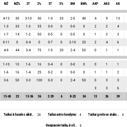
MŽ
MŽ%
2T
2%
3T
3%
BM
BM%
AKP
AKG
AK
4
-
13
30
3
-
10
30
1
-
3
33
2
-
5
40
4
9
13
1
-
3
33
1
-
3
33
0
-
0
0
0
-
0
0
2
2
4
1
-
7
14
1
-
2
50
0
-
5
0
0
-
0
0
1
2
3
0
-
11
0
0
-
4
0
0
-
7
0
2
-
10
20
2
4
6
4
-
9
44
3
-
4
75
1
-
5
20
2
-
4
50
0
1
1
1
-
10
10
1
-
6
16
0
-
4
0
0
-
0
0
0
1
1
1
-
6
16
1
-
4
25
0
-
2
0
0
-
0
0
1
1
2
3
-
6
50
3
-
3
100
0
-
3
0
2
-
4
50
0
3
3
3
3
6
15
-
65
23
13
-
36
36
2
-
29
6
8
-
23
34
13
26
39
Taškai iš baudos aikštelės:
Taškai antru bandymu:
Taškai greitose atakose:
24
4
4
Daugiausiai taškų iš eilės:
6