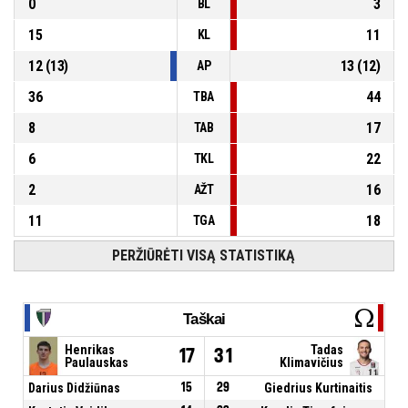
0
3
BL
15
11
KL
12
(
13
)
13
(
12
)
AP
36
44
TBA
8
17
TAB
6
22
TKL
2
16
AŽT
11
18
TGA
PERŽIŪRĖTI VISĄ STATISTIKĄ
Taškai
Henrikas
Tadas
17
31
Paulauskas
Klimavičius
Darius Didžiūnas
15
29
Giedrius Kurtinaitis