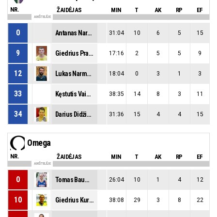
NR.
ŽAIDĖJAS
MIN
T
AK
RP
EF
AIKŠTELĖJE
0
Antanas Narmontas
31:04
10
6
5
15
9
Giedrius Prabulis
17:16
2
5
5
9
12
Lukas Narmontas
18:04
0
3
1
3
33
Kęstutis Vaidila
38:35
14
8
3
11
34
Darius Didžiūnas
31:36
15
4
4
15
Omega
NR.
ŽAIDĖJAS
MIN
T
AK
RP
EF
AIKŠTELĖJE
0
Tomas Baumila
26:04
10
1
4
12
10
Giedrius Kurtinaitis
38:08
29
3
8
22