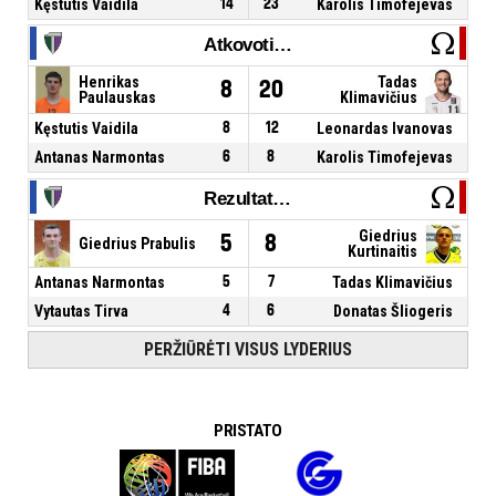
Kęstutis Vaidila
14
23
Karolis Timofejevas
Atkovoti kamuoliai
Henrikas
Tadas
8
20
Paulauskas
Klimavičius
Kęstutis Vaidila
8
12
Leonardas Ivanovas
Antanas Narmontas
6
8
Karolis Timofejevas
Rezultatyvūs perdavimai
Giedrius
5
8
Giedrius Prabulis
Kurtinaitis
Antanas Narmontas
5
7
Tadas Klimavičius
Vytautas Tirva
4
6
Donatas Šliogeris
PERŽIŪRĖTI VISUS LYDERIUS
PRISTATO