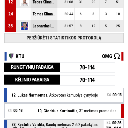
12
Tadas Klimavičius
31:08
31
20
7
51
24
Tomas Klimavičius
20:44
6
3
3
10
35
Leonardas Ivanovas
31:57
8
12
5
25
PERŽIŪRĖTI STATISTIKOS PROTOKOLĄ
KTU
OMG
RUNGTYNIŲ PABAIGA
70-114
KĖLINIO PABAIGA
70-114
12, Lukas Narmontas
, Atkovotas kamuolys gynyboje
K4
00:13
K4
00:16
10, Giedrius Kurtinaitis
, 3T metimas pramestas
K4
00:26
33, Kęstutis Vaidila
, Baudų metimas 2 iš 2 pataikytas