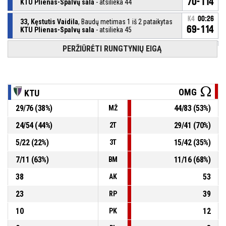
70-114
KTU Plienas-Spalvų sala
- atsilieka 44
K4
00:26
33, Kęstutis Vaidila
, Baudų metimas 1 iš 2 pataikytas
69-114
KTU Plienas-Spalvų sala
- atsilieka 45
PERŽIŪRĖTI RUNGTYNIŲ EIGĄ
33, Kęstutis Vaidila
, Išprovokuota pražanga
K4
00:26
K4
00:26
24, Tomas Klimavičius
, Asmeninė pražanga
OMG
KTU
29
/
76
(
38
%)
44
/
83
(
53
%)
MŽ
K4
00:30
35, Leonardas Ivanovas
, Rezultatyvus perdavimas
24
/
54
(
44
%)
29
/
41
(
70
%)
2T
K4
00:30
68-
12, Tadas Klimavičius
, 2T metimas šuolyje pataikytas
5
/
22
(
22
%)
15
/
42
(
35
%)
3T
Omega
- pirmauja 46
114
7
/
11
(
63
%)
11
/
16
(
68
%)
BM
38
53
AK
23
39
RP
10
12
PK