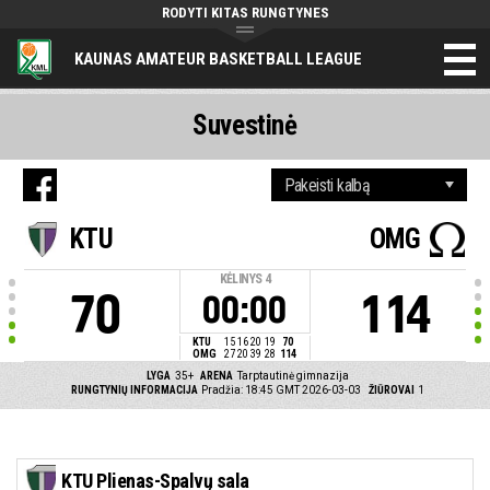
RODYTI KITAS RUNGTYNES
KAUNAS AMATEUR BASKETBALL LEAGUE
Suvestinė
KTU
OMG
KĖLINYS
4
70
114
00:00
KTU
15
16
20
19
70
OMG
27
20
39
28
114
LYGA
35+
ARENA
Tarptautinė gimnazija
RUNGTYNIŲ INFORMACIJA
Pradžia: 18:45 GMT 2026-03-03
ŽIŪROVAI
1
KTU Plienas-Spalvų sala