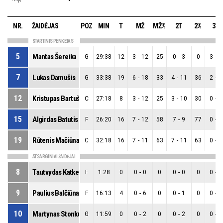
NR.
ŽAIDĖJAS
POZ
MIN
T
MŽ
MŽ%
2T
2%
3T
STARTINIS PENKETAS
5
Mantas Šereika
G
29:38
12
3
-
12
25
0
-
3
0
3
-
9
7
Lukas Damušis
G
33:38
19
6
-
18
33
4
-
11
36
2
-
7
12
Kristupas Bartuška
C
27:18
8
3
-
12
25
3
-
10
30
0
-
2
15
Algirdas Batutis
F
26:20
16
7
-
12
58
7
-
9
77
0
-
3
19
Rūtenis Mačiūnas
C
32:18
16
7
-
11
63
7
-
11
63
0
-
0
ATSARGINIAI ŽAIDĖJAI
8
Tautvydas Katkevičius
F
1:28
0
0
-
0
0
0
-
0
0
0
-
0
9
Paulius Balčiūnas
F
16:13
4
0
-
6
0
0
-
1
0
0
-
5
10
Martynas Stonkus
G
11:59
0
0
-
2
0
0
-
2
0
0
-
0