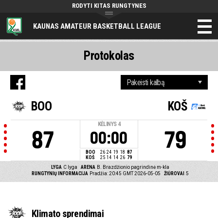
RODYTI KITAS RUNGTYNES
KAUNAS AMATEUR BASKETBALL LEAGUE
Protokolas
BOO
KOŠ
KĖLINYS
4
87
79
00:00
BOO
26
24
19
18
87
KOŠ
25
14
14
26
79
LYGA
C lyga
ARENA
B. Brazdžionio pagrindinė m-kla
RUNGTYNIŲ INFORMACIJA
Pradžia: 20:45 GMT 2026-05-05
ŽIŪROVAI
5
Klimato sprendimai