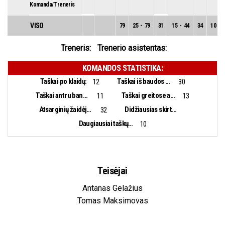
Komanda/Treneris
VISO
79
25
-
79
31
15
-
44
34
10
-
Treneris:
Trenerio asistentas:
KOMANDOS STATISTIKA:
Taškai po klaidų:
Taškai iš baudos aikštelės:
12
30
Taškai antru bandymu:
Taškai greitose atakose:
11
13
Atsarginių žaidėjų taškai:
Didžiausias skirtumas:
32
Daugiausiai taškų iš eilės:
10
Teisėjai
Antanas Gelažius
Tomas Maksimovas