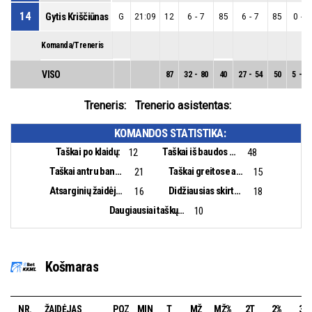
14
Gytis Kriščiūnas
G
21:09
12
6
-
7
85
6
-
7
85
0
-
0
Komanda/Treneris
VISO
87
32
-
80
40
27
-
54
50
5
-
26
Treneris:
Trenerio asistentas:
KOMANDOS STATISTIKA:
Taškai po klaidų:
Taškai iš baudos aikštelės:
12
48
Taškai antru bandymu:
Taškai greitose atakose:
21
15
Atsarginių žaidėjų taškai:
Didžiausias skirtumas:
16
18
Daugiausiai taškų iš eilės:
10
Košmaras
NR.
ŽAIDĖJAS
POZ
MIN
T
MŽ
MŽ%
2T
2%
3T