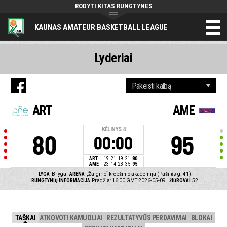
RODYTI KITAS RUNGTYNES
KAUNAS AMATEUR BASKETBALL LEAGUE
Lyderiai
ART
AME
KĖLINYS
4
80
95
00:00
ART
19
21
19
21
80
AME
23
14
23
35
95
LYGA
B lyga
ARENA
„Žalgirio“ krepšinio akademija (Pašilės g. 41)
RUNGTYNIŲ INFORMACIJA
Pradžia: 16:00 GMT 2026-05-09
ŽIŪROVAI
52
TAŠKAI
ATKOVOTI KAMUOLIAI
REZULTATYVŪS PERDAVIMAI
BLOKAI