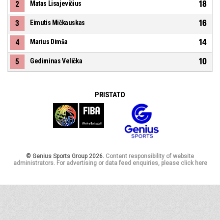
18
2
Matas Lisajevičius
16
3
Eimutis Mičkauskas
14
4
Marius Dimša
10
5
Gediminas Velička
PRISTATO
© Genius Sports Group 2026.
Content responsibility of website
administrators. For advertising or data feed enquiries, please click here