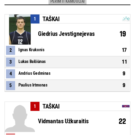
PERIMTI KAMUOLIAI
TAŠKAI
1
19
Giedrius Jevstignejevas
17
2
Ignas Krukonis
11
3
Lukas Balčiūnas
9
4
Andrius Gedminas
9
5
Paulius Irtmonas
TAŠKAI
1
22
Vidmantas Užkuraitis