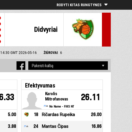
RODYTI KITAS RUNGTYNES
Didvyriai
: 14:30 GMT 2026-05-16
ŽIŪROVAI
6
Efektyvumas
Karolis
6.33
26.11
Mitrofanovas
No Name - FIKS NT
5.00
18
Ričardas Rupeika
26.00
3.88
24
Mantas Čipas
16.86