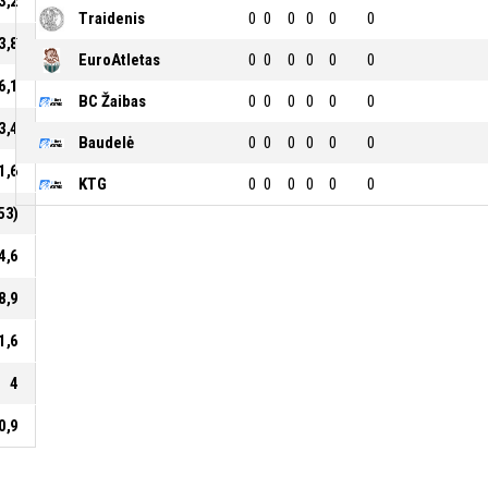
3,2
Traidenis
0
0
0
0
0
0
3,8
EuroAtletas
0
0
0
0
0
0
6,1
BC Žaibas
0
0
0
0
0
0
3,4
Baudelė
0
0
0
0
0
0
1,6
KTG
0
0
0
0
0
0
53)
4,6
8,9
1,6
4
0,9