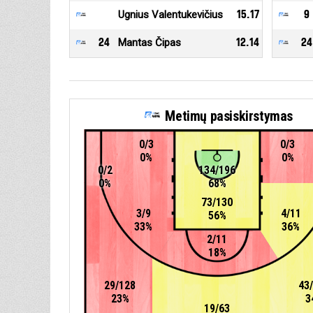
Ugnius Valentukevičius
15.17
9
24
Mantas Čipas
12.14
24
Metimų pasiskirstymas
0/3
0/3
0%
0%
0/2
134/196
0%
68%
73/130
3/9
4/11
56%
33%
36%
2/11
18%
29/128
43
23%
3
19/63