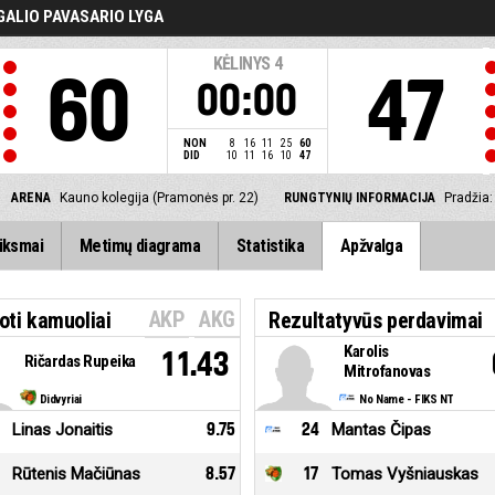
GALIO PAVASARIO LYGA
KĖLINYS
4
60
47
00:00
NON
8
16
11
25
60
DID
10
11
16
10
47
ARENA
Kauno kolegija (Pramonės pr. 22)
RUNGTYNIŲ INFORMACIJA
Pradžia
iksmai
Metimų diagrama
Statistika
Apžvalga
AKP
AKG
oti kamuoliai
Rezultatyvūs perdavimai
Karolis
11.43
Ričardas Rupeika
Mitrofanovas
Didvyriai
No Name - FIKS NT
Linas Jonaitis
9.75
24
Mantas Čipas
Rūtenis Mačiūnas
8.57
17
Tomas Vyšniauskas