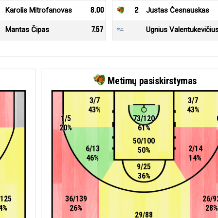
Karolis Mitrofanovas
8.00
2
Justas Česnauskas
Mantas Čipas
7.57
Ugnius Valentukevičiu
Metimų pasiskirstymas
3/7
3/7
43%
43%
1/5
73/120
20%
61%
50/100
6/13
2/14
50%
46%
14%
9/25
36%
/125
36/139
26/9
4%
26%
28%
29/88