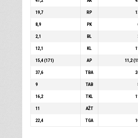
41,2
AK
4
19,7
RP
1
8,9
PK
2,1
BL
12,1
KL
1
15,4 (171)
AP
11,2 (1
37,6
TBA
2
9
TAB
16,2
TKL
1
11
AŽT
22,4
TGA
1