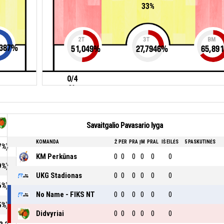
33%
2T
3T
BM
387
%
51,049
%
27,7946
%
65,891
0/4
0%
Savaitgalio Pavasario lyga
KOMANDA
Ž
PER
PRA
ĮM
PRAL
IŠ EILĖS
5 PASKUTINĖS
7%)
KM Perkūnas
0
0
0
0
0
0
9%)
UKG Stadionas
0
0
0
0
0
0
6%)
No Name - FIKS NT
0
0
0
0
0
0
5%)
Didvyriai
0
0
0
0
0
0