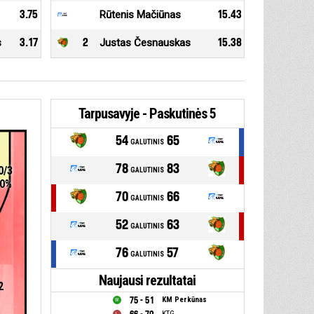
3.75
Rūtenis Mačiūnas
15.43
s
3.17
2
Justas Česnauskas
15.38
Tarpusavyje - Paskutinės 5
rungtynės
54
65
GALUTINIS
78
83
0/3
GALUTINIS
0%
70
66
GALUTINIS
52
63
GALUTINIS
76
57
GALUTINIS
Naujausi rezultatai
2
75 - 51
KM Perkūnas
KTG