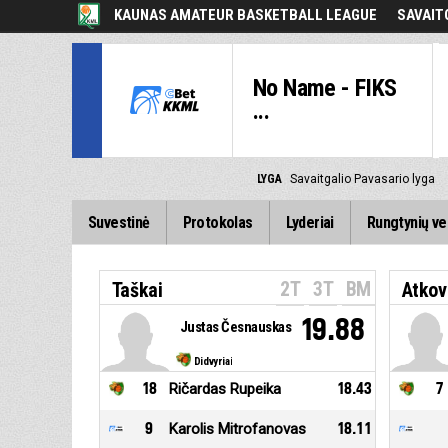
KAUNAS AMATEUR BASKETBALL LEAGUE
SAVAIT
No Name - FIKS
...
LYGA
Savaitgalio Pavasario lyga
Suvestinė
Protokolas
Lyderiai
Rungtynių ve
2T
3T
BM
Taškai
Atkov
19.88
Justas Česnauskas
Didvyriai
18
Ričardas Rupeika
18.43
7
9
Karolis Mitrofanovas
18.11