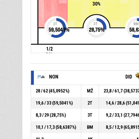
30%
2T
3T
BM
59,5041
%
28,75
%
58,6
1/2
50%
NON
DID
28 / 62 (45,0952%)
MŽ
23,8 / 61,7 (38,573
19,6 / 33 (59,5041%)
2T
14,6 / 28,6 (51,04
8,3 / 29 (28,75%)
3T
9,2 / 33,1 (27,794
10,1 / 17,3 (58,6387%)
BM
8,5 / 12,9 (65,891