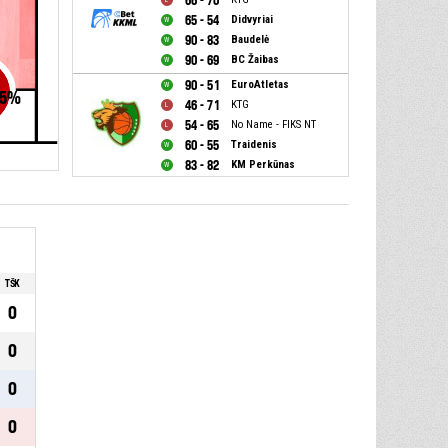
66 - 70
65 - 54
Didvyriai
90 - 83
Baudelė
90 - 69
BC Žaibas
90 - 51
EuroAtletas
5
%
46 - 71
KTG
54 - 65
No Name - FIKS NT
60 - 55
Traidenis
83 - 82
KM Perkūnas
TŠK
0
0
0
0