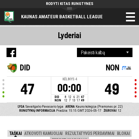
RODYTI KITAS RUNGTYNES
KAUNAS AMATEUR BASKETBALL LEAGUE
Lyderiai
DID
NON
KĖLINYS
4
47
49
00:00
DID
8
12
6
21
47
NON
12
7
13
17
49
LYGA
Savaitgalio Pavasario lyga
ARENA
Kauno kolegija (Pramonės pr. 22)
RUNGTYNIŲ INFORMACIJA
Pradžia: 15:15 GMT 2026-05-17
ŽIŪROVAI
12
TAŠKAI
ATKOVOTI KAMUOLIAI
REZULTATYVŪS PERDAVIMAI
BLOKAI