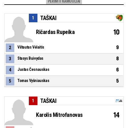
PERIMTI KAMUOLIAI
TAŠKAI
1
10
Ričardas Rupeika
9
2
Viltautas Vėlaitis
8
3
Stasys Buivydas
6
4
Justas Česnauskas
5
5
Tomas Vyšniauskas
TAŠKAI
1
14
Karolis Mitrofanovas