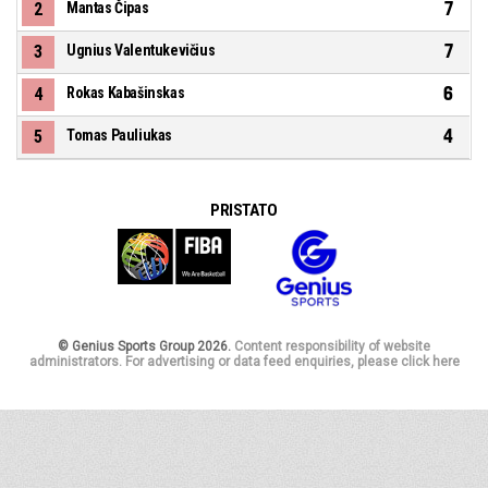
7
2
Mantas Čipas
7
3
Ugnius Valentukevičius
6
4
Rokas Kabašinskas
4
5
Tomas Pauliukas
PRISTATO
© Genius Sports Group 2026.
Content responsibility of website
administrators. For advertising or data feed enquiries, please click here