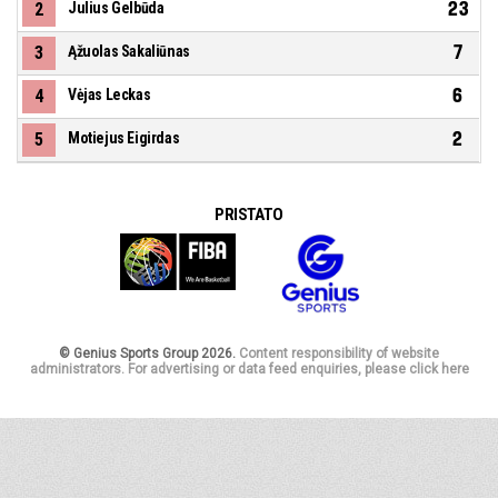
23
2
Julius Gelbūda
7
3
Ąžuolas Sakaliūnas
6
4
Vėjas Leckas
2
5
Motiejus Eigirdas
PRISTATO
© Genius Sports Group 2026.
Content responsibility of website
administrators. For advertising or data feed enquiries, please click here