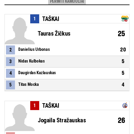
PERIMTI KAMUOLIAI
TAŠKAI
1
25
Tauras Žičkus
20
2
Danielius Urbonas
5
3
Nidas Kulbokas
5
4
Daugirdas Kazlauskas
4
5
Titas Mocka
TAŠKAI
1
26
Jogaila Stražauskas