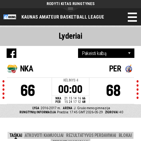
RODYTI KITAS RUNGTYNES
KAUNAS AMATEUR BASKETBALL LEAGUE
Lyderiai
NKA
PER
KĖLINYS
4
66
68
00:00
NKA
21
15
14
16
66
PER
15
24
17
12
68
LYGA
2016-2017 m.
ARENA
J. Grušo meno gimnazija
RUNGTYNIŲ INFORMACIJA
Pradžia: 17:45 GMT 2026-05-29
ŽIŪROVAI
40
TAŠKAI
ATKOVOTI KAMUOLIAI
REZULTATYVŪS PERDAVIMAI
BLOKAI