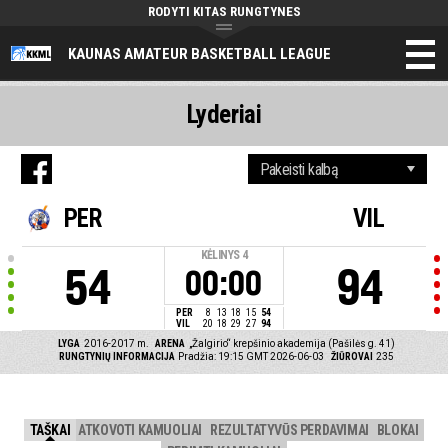
RODYTI KITAS RUNGTYNES
KAUNAS AMATEUR BASKETBALL LEAGUE
Lyderiai
PER
VIL
KĖLINYS
4
54
94
00:00
PER
8
13
18
15
54
VIL
20
18
29
27
94
LYGA
2016-2017 m.
ARENA
„Žalgirio“ krepšinio akademija (Pašilės g. 41)
RUNGTYNIŲ INFORMACIJA
Pradžia: 19:15 GMT 2026-06-03
ŽIŪROVAI
235
TAŠKAI
ATKOVOTI KAMUOLIAI
REZULTATYVŪS PERDAVIMAI
BLOKAI