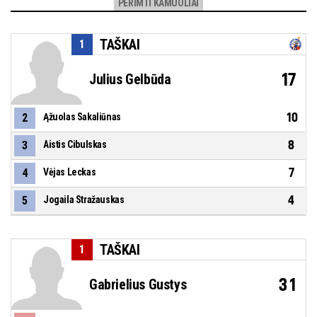
PERIMTI KAMUOLIAI
TAŠKAI
1
17
Julius Gelbūda
10
2
Ąžuolas Sakaliūnas
8
3
Aistis Cibulskas
7
4
Vėjas Leckas
4
5
Jogaila Stražauskas
TAŠKAI
1
31
Gabrielius Gustys