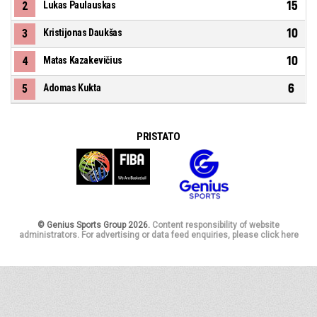
15
2
Lukas Paulauskas
10
3
Kristijonas Daukšas
10
4
Matas Kazakevičius
6
5
Adomas Kukta
PRISTATO
© Genius Sports Group 2026.
Content responsibility of website
administrators. For advertising or data feed enquiries, please click here