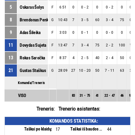
5
Oskaras Šolys
F
6:51
0
0
-
2
0
0
-
2
0
0
-
8
Brendonas Penkauskas
G
10:43
7
3
-
5
60
3
-
4
75
0
-
9
Adas Šileika
F
3:03
0
0
-
1
0
0
-
0
0
0
-
11
Dovydas Sujeta
F
13:47
7
3
-
4
75
2
-
2
100
1
-
13
Rokas Saročka
F
8:37
4
2
-
5
40
2
-
4
50
0
-
21
Gustas Staškus
G
28:09
27
10
-
20
50
7
-
11
63
3
-
Komanda/Treneris
VISO
83
31
-
75
41
22
-
47
46
9
-
Treneris:
Trenerio asistentas:
KOMANDOS STATISTIKA:
Taškai po klaidų:
Taškai iš baudos aikštelės:
17
44