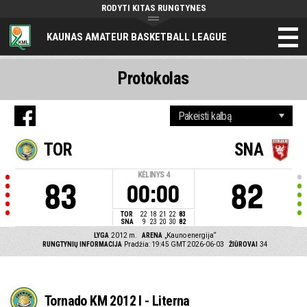
RODYTI KITAS RUNGTYNES
KAUNAS AMATEUR BASKETBALL LEAGUE
Protokolas
TOR
SNA
KĖLINYS
4
83
82
00:00
TOR
22
18
21
22
83
SNA
9
23
20
30
82
LYGA
2012 m.
ARENA
„Kauno energija“
RUNGTYNIŲ INFORMACIJA
Pradžia: 19:45 GMT 2026-06-03
ŽIŪROVAI
34
Tornado KM 2012 I - Literna