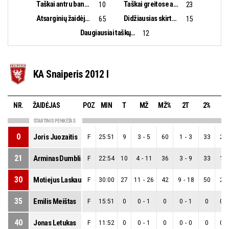
Taškai antru bandymu:
Taškai greitose atakose:
10
23
Atsarginių žaidėjų taškai:
Didžiausias skirtumas:
65
15
Daugiausiai taškų iš eilės:
12
KA Snaiperis 2012 I
NR.
ŽAIDĖJAS
POZ
MIN
T
MŽ
MŽ%
2T
2%
3
STARTINIS PENKETAS
0
Joris Juozaitis
F
25:51
9
3
-
5
60
1
-
3
33
2
-
21
Arminas Dumbliauskas
F
22:54
10
4
-
11
36
3
-
9
33
1
-
30
Motiejus Laskauskas
F
30:00
27
11
-
26
42
9
-
18
50
2
-
35
Emilis Meištas
F
15:51
0
0
-
1
0
0
-
1
0
0
-
40
Jonas Letukas
F
11:52
0
0
-
1
0
0
-
0
0
0
-