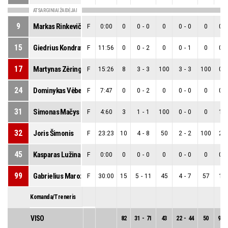
ATSARGINIAI ŽAIDĖJAI
9
Markas Rinkevičius
F
0:00
0
0
-
0
0
0
-
0
0
0
-
15
Giedrius Kondratavičius
F
11:56
0
0
-
2
0
0
-
1
0
0
-
17
Martynas Zėringis
F
15:26
8
3
-
3
100
3
-
3
100
0
-
24
Dominykas Vėberis
F
7:47
0
0
-
2
0
0
-
0
0
0
-
31
Simonas Mačys
F
4:60
3
1
-
1
100
0
-
0
0
1
-
32
Joris Šimonis
F
23:23
10
4
-
8
50
2
-
2
100
2
-
45
Kasparas Lužinas
F
0:00
0
0
-
0
0
0
-
0
0
0
-
99
Gabrielius Marozas
F
30:00
15
5
-
11
45
4
-
7
57
1
-
Komanda/Treneris
VISO
82
31
-
71
43
22
-
44
50
9
-