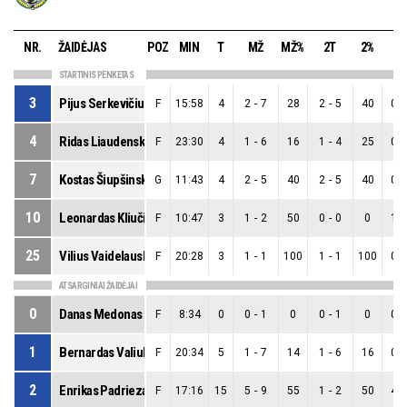
NR.
ŽAIDĖJAS
POZ
MIN
T
MŽ
MŽ%
2T
2%
3
STARTINIS PENKETAS
3
Pijus Serkevičius
F
15:58
4
2
-
7
28
2
-
5
40
0
-
4
Ridas Liaudenskas
F
23:30
4
1
-
6
16
1
-
4
25
0
-
7
Kostas Šiupšinskas
G
11:43
4
2
-
5
40
2
-
5
40
0
-
10
Leonardas Kliučininkas
F
10:47
3
1
-
2
50
0
-
0
0
1
-
25
Vilius Vaidelauskas
F
20:28
3
1
-
1
100
1
-
1
100
0
-
ATSARGINIAI ŽAIDĖJAI
0
Danas Medonas
F
8:34
0
0
-
1
0
0
-
1
0
0
-
1
Bernardas Valiulis
F
20:34
5
1
-
7
14
1
-
6
16
0
-
2
Enrikas Padriezas
F
17:16
15
5
-
9
55
1
-
2
50
4
-