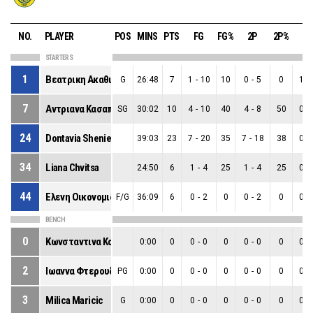
NO.
PLAYER
POS
MINS
PTS
FG
FG%
2P
2P%
3P
STARTERS
1
Βεατρικη Ακαθιωτη
G
26:48
7
1
-
10
10
0
-
5
0
1
-
7
Αντριανα Κασαπη
SG
30:02
10
4
-
10
40
4
-
8
50
0
-
24
Dontavia Shenieria Waggoner
39:03
23
7
-
20
35
7
-
18
38
0
-
34
Liana Chvitsa
24:50
6
1
-
4
25
1
-
4
25
0
-
44
Ελενη Οικονομιδου
F/G
36:09
6
0
-
2
0
0
-
2
0
0
-
BENCH
0
Κωνσταντινα Κουνουνη
0:00
0
0
-
0
0
0
-
0
0
0
-
2
Ιωαννα Φτερουδη
PG
0:00
0
0
-
0
0
0
-
0
0
0
-
3
Milica Maricic
G
0:00
0
0
-
0
0
0
-
0
0
0
-