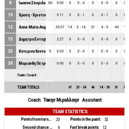
8
Ιωαννα Σπυριδου
SG
0:00
0
0
-
0
0
0
-
0
0
0
-
10
Χρυση - Χριστινα Γκουζελου
9:11
0
0
-
1
0
0
-
1
0
0
-
12
Anna-Maria Angelova Kolyandrova
33:57
14
5
-
16
31
4
-
9
44
1
-
15
Δημητρα Ευτυχιου
2:27
0
0
-
0
0
0
-
0
0
0
-
23
Κατερινα Κοντου
G
6:03
0
0
-
0
0
0
-
0
0
0
-
30
Μυριανθη Πετρου
0:00
0
0
-
0
0
0
-
0
0
0
-
Team / Coach
TEAM TOTALS
67
25
-
54
46
18
-
35
51
7
-
Τακησ Μιραλλαησ
Coach:
Assistant:
TEAM STATISTICS:
Points from turnovers:
Points in the paint:
23
32
Second chance points:
Fast break points:
4
12