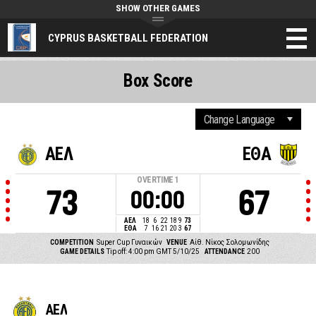
SHOW OTHER GAMES
CYPRUS BASKETBALL FEDERATION
Box Score
ΑΕΛ
ΕΘΑ
OVERTIME
1
73
67
00:00
ΑΕΛ
18
6
22
18
9
73
ΕΘΑ
7
16
21
20
3
67
COMPETITION
Super Cup Γυναικών
VENUE
Αίθ. Νίκος Σολομωνίδης
GAME DETAILS
Tip off: 4:00 pm GMT 5/10/25
ATTENDANCE
200
ΑΕΛ