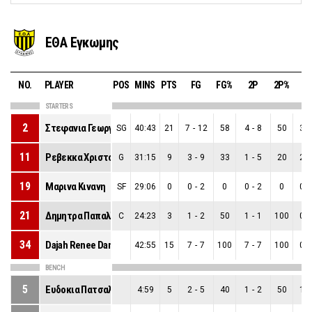
ΕΘΑ Εγκωμης
NO.
PLAYER
POS
MINS
PTS
FG
FG%
2P
2P%
3
STARTERS
2
Στεφανια Γεωργιου
SG
40:43
21
7
-
12
58
4
-
8
50
3
-
11
Ρεβεκκα Χριστοδουλου
G
31:15
9
3
-
9
33
1
-
5
20
2
-
19
Μαρινα Κινανη
SF
29:06
0
0
-
2
0
0
-
2
0
0
-
21
Δημητρα Παπαλλα
C
24:23
3
1
-
2
50
1
-
1
100
0
-
34
Dajah Renee Daniel
42:55
15
7
-
7
100
7
-
7
100
0
-
BENCH
5
Ευδοκια Πατσαλιδου
4:59
5
2
-
5
40
1
-
2
50
1
-