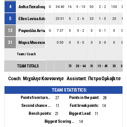
4
Ανθια Παπαδουρη
G
34:40
16
5
-
10
50
2
-
2
100
3
-
5
Ellen Lovisa Astrom
25:51
5
2
-
6
33
1
-
5
20
1
-
13
Ραφαελλα Αντωνιου
G
7:37
0
0
-
2
0
0
-
1
0
0
-
31
Μαρια Μουσκου
0:00
0
0
-
0
0
0
-
0
0
0
-
Team / Coach
TEAM TOTALS
73
20
-
64
31
15
-
45
33
5
-
Μιχαλησ Κουνουνησ
Πετρα Ορλοβιτσ
Coach:
Assistant:
TEAM STATISTICS:
Points from turnovers:
Points in the paint:
27
28
Second chance points:
Fast break points:
11
14
Bench points:
Biggest Lead:
21
11
Biggest Scoring Run:
14