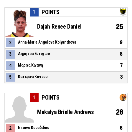
POINTS
1
25
Dajah Renee Daniel
9
2
Anna-Maria Angelova Kolyandrova
8
3
Δημητρα Ευτυχιου
7
4
Μαρινα Κινανη
3
5
Κατερινα Κοντου
POINTS
1
28
Makalya Brielle Andrews
6
2
Ντιανα Κουρδιδου