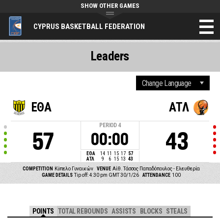
SHOW OTHER GAMES
CYPRUS BASKETBALL FEDERATION
Leaders
ΕΘΑ
ΑΤΛ
PERIOD
4
57
43
00:00
ΕΘΑ
14
11
15
17
57
ΑΤΛ
9
6
15
13
43
COMPETITION
Κύπελο Γυναικών
VENUE
Αίθ. Τάσσος Παπαδόπουλος - Ελευθερία
GAME DETAILS
Tip off: 4:30 pm GMT 30/1/26
ATTENDANCE
100
POINTS
TOTAL REBOUNDS
ASSISTS
BLOCKS
STEALS