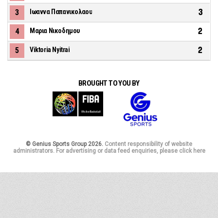
3
3
Ιωαννα Παπανικολαου
2
4
Μαρια Νικοδημου
2
5
Viktoria Nyitrai
BROUGHT TO YOU BY
© Genius Sports Group 2026.
Content responsibility of website
administrators. For advertising or data feed enquiries, please click here