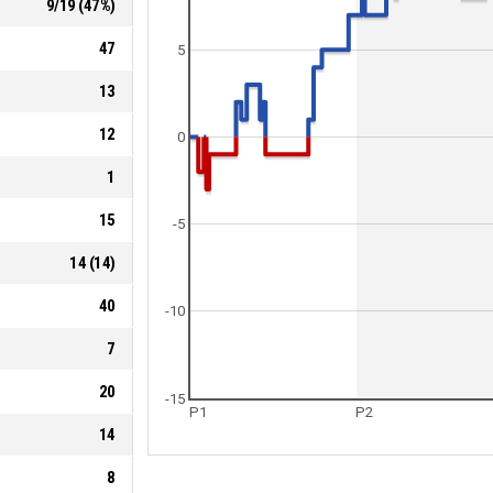
9
/
19
(
47
%)
47
5
13
12
0
1
15
-5
14
(
14
)
40
-10
7
20
-15
P1
P2
14
8