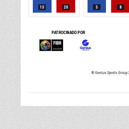
15
20
5
8
PATROCINADO POR
© Genius Sports Group