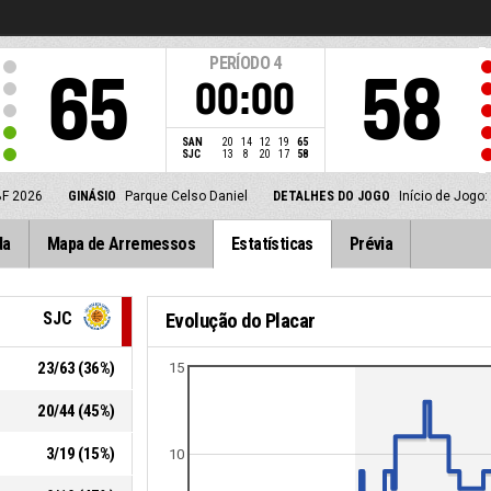
PERÍODO
4
65
58
00:00
SAN
20
14
12
19
65
SJC
13
8
20
17
58
BF 2026
GINÁSIO
Parque Celso Daniel
DETALHES DO JOGO
Início de Jogo
da
Mapa de Arremessos
Estatísticas
Prévia
SJC
Evolução do Placar
23
/
63
(
36
%)
15
20
/
44
(
45
%)
3
/
19
(
15
%)
10