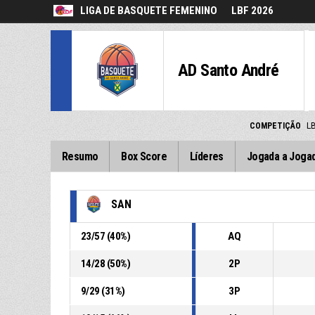
LIGA DE BASQUETE FEMENINO
LBF 2026
AD Santo André
COMPETIÇÃO
L
Resumo
Box Score
Líderes
Jogada a Joga
SAN
23
/
57
(
40
%)
AQ
14
/
28
(
50
%)
2P
9
/
29
(
31
%)
3P