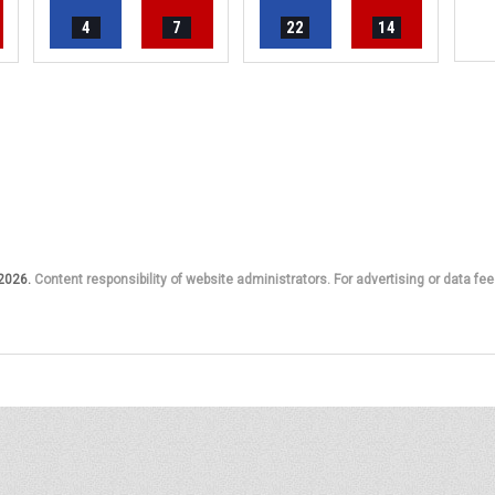
4
7
22
14
 2026.
Content responsibility of website administrators. For advertising or data fee