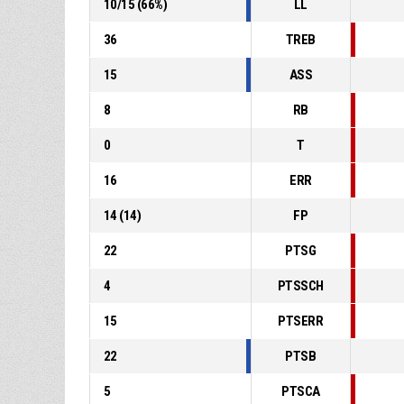
10
/
15
(
66
%)
LL
36
TREB
15
ASS
8
RB
0
T
16
ERR
14
(
14
)
FP
22
PTSG
4
PTSSCH
15
PTSERR
22
PTSB
5
PTSCA