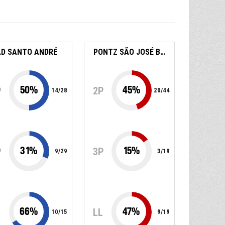
AD SANTO ANDRÉ
PONTZ SÃO JOSÉ BASKETBALL
50
%
45
%
P
2P
14
/
28
20
/
44
31
%
15
%
P
3P
9
/
29
3
/
19
66
%
47
%
L
LL
10
/
15
9
/
19