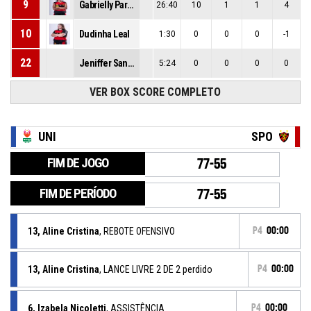
9
Gabrielly Parro
26:40
10
1
1
4
10
Dudinha Leal
1:30
0
0
0
-1
22
Jeniffer Santana
5:24
0
0
0
0
VER BOX SCORE COMPLETO
UNI
SPO
FIM DE JOGO
77-55
FIM DE PERÍODO
77-55
13, Aline Cristina
, REBOTE OFENSIVO
P4
00:00
13, Aline Cristina
, LANCE LIVRE 2 DE 2 perdido
P4
00:00
6, Izabela Nicoletti
, ASSISTÊNCIA
P4
00:00