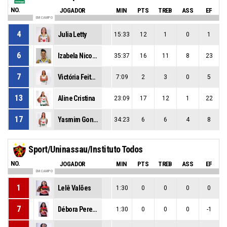
NO.
JOGADOR
MIN
PTS
TREB
ASS
EF
EM CAMPO
4
Julia Letty
15:33
12
1
0
1
6
Izabela Nicoletti
35:37
16
11
8
23
7
Victória Feitosa
7:09
2
3
0
5
13
Aline Cristina
23:09
17
12
1
22
17
Yasmim Gonçalves
34:23
6
6
4
8
Sport/Uninassau/Instituto Todos
NO.
JOGADOR
MIN
PTS
TREB
ASS
EF
EM CAMPO
1
Lelê Valões
1:30
0
0
0
0
7
Débora Pereira
1:30
0
0
0
-1