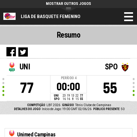
MOSTRAR OUTROS JOGOS
LIGA DE BASQUETE FEMENINO
Resumo
UNI
SPO
PERÍODO
4
77
55
00:00
UNI
23
19
13
22
77
SPO
16
16
8
15
55
COMPETIÇÃO
LBF 2026
GINÁSIO
Tênis Clube de Campinas
DETALHES DO JOGO
Início de Jogo: 19:00 GMT 02/06/26
PÚBLICO PRESENTE
50
Unimed Campinas