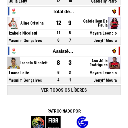
Julia Letty
12
10
Gabrielly Parro
Total de Rebotes
Gabriellem De
12
9
Aline Cristina
Paula
Izabela Nicoletti
11
8
Mayara Leoncio
Yasmim Gonçalves
6
7
Jenyff Moura
Assistências
Ana Júlia
8
3
Izabela Nicoletti
Rodrigues
Luana Leite
6
2
Mayara Leoncio
Yasmim Gonçalves
4
1
Jenyff Moura
VER TODOS OS LÍDERES
PATROCINADO POR