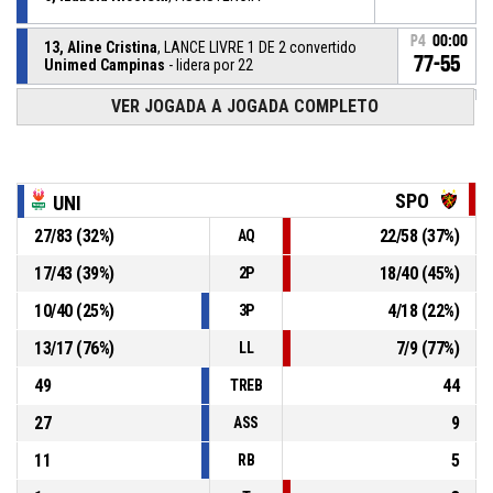
P4
00:00
13, Aline Cristina
, LANCE LIVRE 1 DE 2 convertido
77-55
Unimed Campinas
- lidera por 22
VER JOGADA A JOGADA COMPLETO
13, Aline Cristina
, FALTA RECEBIDA
P4
00:00
P4
00:00
1, Lelê Valões
, FALTA PESSOAL
SPO
UNI
27
/
83
(
32
%)
22
/
58
(
37
%)
AQ
6, Izabela Nicoletti
, REBOTE DEFENSIVO
P4
00:07
17
/
43
(
39
%)
18
/
40
(
45
%)
2P
10, Dudinha Leal
,
P4
10
/
40
(
25
%)
4
/
18
(
22
%)
00:10
BASKETBALL_ACTION_3PT_JUMPSHOT perdido
3P
13
/
17
(
76
%)
7
/
9
(
77
%)
LL
49
44
TREB
27
9
ASS
11
5
RB