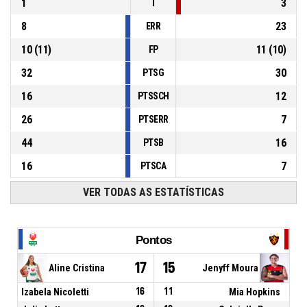
1
3
T
8
23
ERR
10
(
11
)
11
(
10
)
FP
32
30
PTSG
16
12
PTSSCH
26
7
PTSERR
44
16
PTSB
16
7
PTSCA
VER TODAS AS ESTATÍSTICAS
Pontos
17
15
Aline Cristina
Jenyff Moura
Izabela Nicoletti
16
11
Mia Hopkins