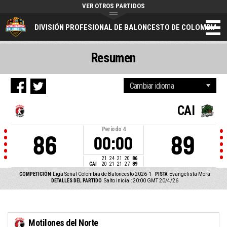
VER OTROS PARTIDOS
DIVISIÓN PROFESIONAL DE BALONCESTO DE COLOMBIA
Resumen
CAI
Periodo
4
86
89
00:00
21
24
21
20
86
CAI
20
21
21
27
89
COMPETICIÓN
Liga Señal Colombia de Baloncesto 2026-1
PISTA
Evangelista Mora
DETALLES DEL PARTIDO
Salto inicial: 20:00 GMT 20/4/26
Motilones del Norte