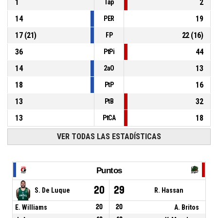
1
2
Tap
14
19
PER
17
(
21
)
22
(
16
)
FP
36
44
PtPi
14
13
2aO
18
16
PtP
13
32
PtB
13
18
PtCA
VER TODAS LAS ESTADÍSTICAS
Puntos
20
29
S. De Luque
R. Hassan
E. Williams
20
20
A. Britos