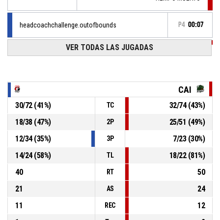
headcoachchallenge.outofbounds
P4
00:07
VER TODAS LAS JUGADAS
P4
00:09
TIEMPO MUERTO
P4
00:09
3, J. Ayarza
, 2pt.tipinlayup convertido
86-89
Motilones del Norte
- pierde por 3
CAI
30
/
72
(
41
%)
32
/
74
(
43
%)
TC
3, J. Ayarza
, Rebote ofensivo
P4
00:09
18
/
38
(
47
%)
25
/
51
(
49
%)
2P
3, J. Ayarza
, 3PT tiro en suspensión fallado
P4
00:10
12
/
34
(
35
%)
7
/
23
(
30
%)
3P
14
/
24
(
58
%)
18
/
22
(
81
%)
TL
40
50
RT
21
24
AS
11
12
REC