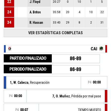
22
J. Floyd
20:27
0
10
1
5
24
A. Britos
35:58
20
4
10
22
34
R. Hassan
33:40
29
8
2
31
VER ESTADÍSTICAS COMPLETAS
CAI
PARTIDO FINALIZADO
86-89
PERIODO FINALIZADO
86-89
1, W. Cabeza
, Recuperación
P4
00:00
P4
00:00
7, O. Muñoz
, Pérdida por mal pase
P4
00:07
TIEMPO MUERTO