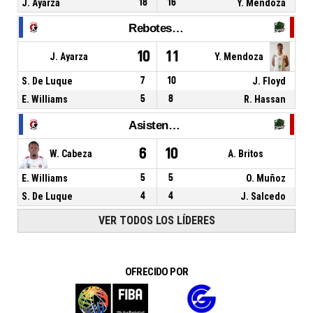
J. Ayarza
18
16
Y. Mendoza
Rebotes Totales
10
11
J. Ayarza
Y. Mendoza
S. De Luque
7
10
J. Floyd
E. Williams
5
8
R. Hassan
Asistencias
6
10
W. Cabeza
A. Britos
E. Williams
5
5
O. Muñoz
S. De Luque
4
4
J. Salcedo
VER TODOS LOS LÍDERES
OFRECIDO POR