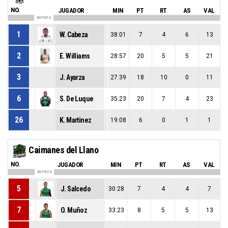
NO.
JUGADOR
MIN
PT
RT
AS
VAL
EN PISTA
1
W. Cabeza
38:01
7
4
6
13
2
E. Williams
28:57
20
5
5
21
3
J. Ayarza
27:39
18
10
0
11
6
S. De Luque
35:23
20
7
4
23
26
K. Martinez
19:08
6
0
1
1
Caimanes del Llano
NO.
JUGADOR
MIN
PT
RT
AS
VAL
EN PISTA
5
J. Salcedo
30:28
7
4
4
7
7
O. Muñoz
33:23
8
5
5
13