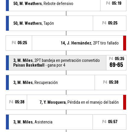
50, M. Weathers
, Rebote defensivo
P4
05:19
50, M. Weathers
, Tapón
P4
05:25
P4
05:25
14, J. Hernández
, 2PT tiro fallado
P4
05:35
3, M. Miles
, 2PT bandeja en penetración convertido
69-65
Paisas Basketball
- gana por 4
3, M. Miles
, Recuperación
P4
05:38
P4
05:38
7, Y. Mosquera
, Pérdida en el manejo del balón
3, M. Miles
, Asistencia
P4
05:57