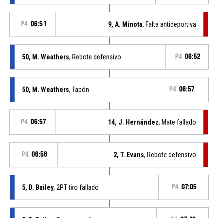
P4
06:51
9, A. Minota
, Falta antideportiva
50, M. Weathers
, Rebote defensivo
P4
06:52
50, M. Weathers
, Tapón
P4
06:57
P4
06:57
14, J. Hernández
, Mate fallado
P4
06:58
2, T. Evans
, Rebote defensivo
5, D. Bailey
, 2PT tiro fallado
P4
07:05