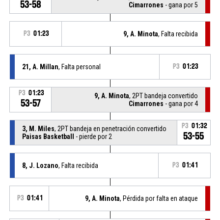
53-58
Cimarrones
- gana por 5
P3
01:23
9, A. Minota
, Falta recibida
21, A. Millan
, Falta personal
P3
01:23
P3
01:23
9, A. Minota
, 2PT bandeja convertido
53-57
Cimarrones
- gana por 4
P3
01:32
3, M. Miles
, 2PT bandeja en penetración convertido
53-55
Paisas Basketball
- pierde por 2
8, J. Lozano
, Falta recibida
P3
01:41
P3
01:41
9, A. Minota
, Pérdida por falta en ataque