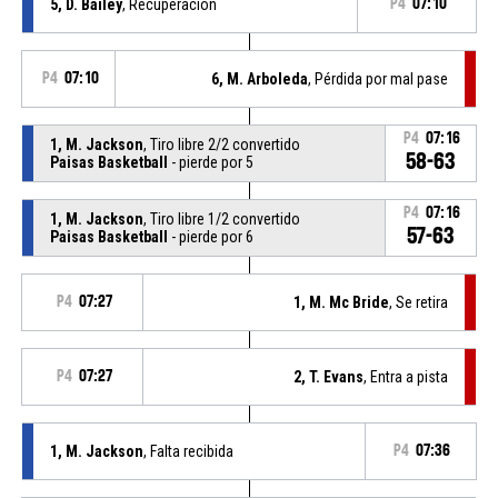
5, D. Bailey
, Recuperación
P4
07:10
P4
07:10
6, M. Arboleda
, Pérdida por mal pase
P4
07:16
1, M. Jackson
, Tiro libre 2/2 convertido
58-63
Paisas Basketball
- pierde por 5
P4
07:16
1, M. Jackson
, Tiro libre 1/2 convertido
57-63
Paisas Basketball
- pierde por 6
P4
07:27
1, M. Mc Bride
, Se retira
P4
07:27
2, T. Evans
, Entra a pista
1, M. Jackson
, Falta recibida
P4
07:36