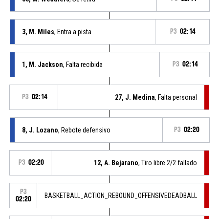
3, M. Miles
, Entra a pista
P3
02:14
1, M. Jackson
, Falta recibida
P3
02:14
P3
02:14
27, J. Medina
, Falta personal
8, J. Lozano
, Rebote defensivo
P3
02:20
P3
02:20
12, A. Bejarano
, Tiro libre 2/2 fallado
P3
BASKETBALL_ACTION_REBOUND_OFFENSIVEDEADBALL
02:20