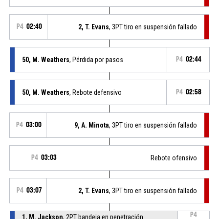
P4
02:40
2, T. Evans
, 3PT tiro en suspensión fallado
50, M. Weathers
, Pérdida por pasos
P4
02:44
50, M. Weathers
, Rebote defensivo
P4
02:58
P4
03:00
9, A. Minota
, 3PT tiro en suspensión fallado
P4
03:03
Rebote ofensivo
P4
03:07
2, T. Evans
, 3PT tiro en suspensión fallado
P4
1, M. Jackson
, 2PT bandeja en penetración