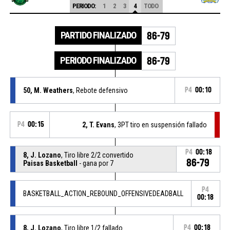
PERIODO:
1
2
3
4
TODO
PARTIDO FINALIZADO
86-79
PERIODO FINALIZADO
86-79
50, M. Weathers
, Rebote defensivo
P4
00:10
P4
00:15
2, T. Evans
, 3PT tiro en suspensión fallado
P4
00:18
8, J. Lozano
, Tiro libre 2/2 convertido
86-79
Paisas Basketball
- gana por 7
P4
BASKETBALL_ACTION_REBOUND_OFFENSIVEDEADBALL
00:18
8, J. Lozano
, Tiro libre 1/2 fallado
P4
00:18