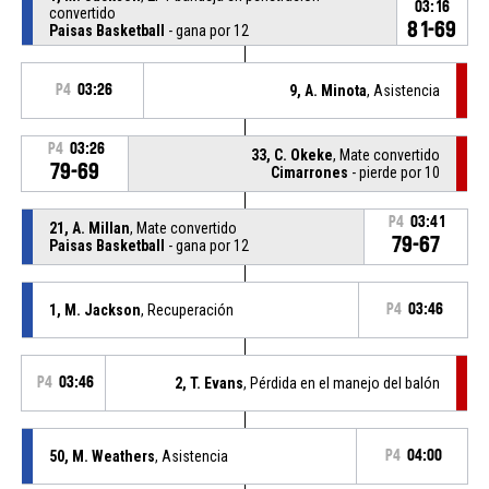
03:16
convertido
81-69
Paisas Basketball
- gana por 12
P4
03:26
9, A. Minota
, Asistencia
P4
03:26
33, C. Okeke
, Mate convertido
79-69
Cimarrones
- pierde por 10
P4
03:41
21, A. Millan
, Mate convertido
79-67
Paisas Basketball
- gana por 12
1, M. Jackson
, Recuperación
P4
03:46
P4
03:46
2, T. Evans
, Pérdida en el manejo del balón
50, M. Weathers
, Asistencia
P4
04:00