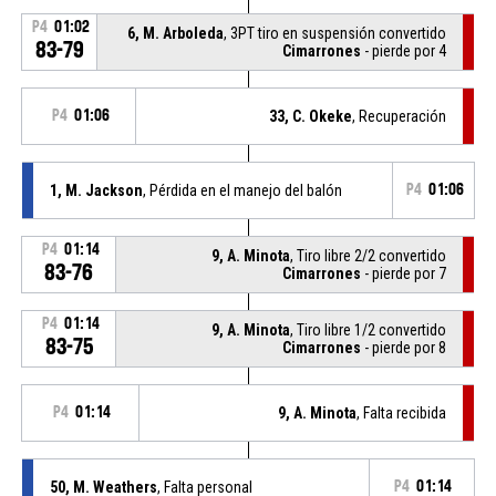
P4
01:02
6, M. Arboleda
, 3PT tiro en suspensión convertido
83-79
Cimarrones
- pierde por 4
P4
01:06
33, C. Okeke
, Recuperación
1, M. Jackson
, Pérdida en el manejo del balón
P4
01:06
P4
01:14
9, A. Minota
, Tiro libre 2/2 convertido
83-76
Cimarrones
- pierde por 7
P4
01:14
9, A. Minota
, Tiro libre 1/2 convertido
83-75
Cimarrones
- pierde por 8
P4
01:14
9, A. Minota
, Falta recibida
50, M. Weathers
, Falta personal
P4
01:14