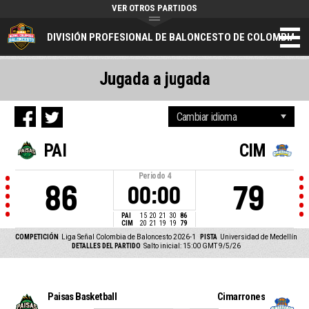
VER OTROS PARTIDOS
DIVISIÓN PROFESIONAL DE BALONCESTO DE COLOMBIA
Jugada a jugada
PAI
CIM
Periodo
4
86
79
00:00
PAI
15
20
21
30
86
CIM
20
21
19
19
79
COMPETICIÓN
Liga Señal Colombia de Baloncesto 2026-1
PISTA
Universidad de Medellín
DETALLES DEL PARTIDO
Salto inicial: 15:00 GMT 9/5/26
Paisas Basketball
Cimarrones