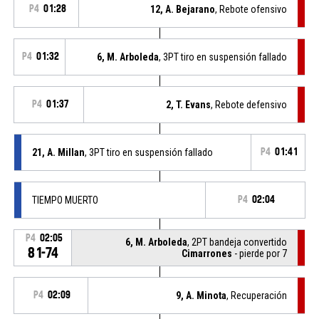
P4
01:28
12, A. Bejarano
, Rebote ofensivo
P4
01:32
6, M. Arboleda
, 3PT tiro en suspensión fallado
P4
01:37
2, T. Evans
, Rebote defensivo
21, A. Millan
, 3PT tiro en suspensión fallado
P4
01:41
TIEMPO MUERTO
P4
02:04
P4
02:05
6, M. Arboleda
, 2PT bandeja convertido
81-74
Cimarrones
- pierde por 7
P4
02:09
9, A. Minota
, Recuperación