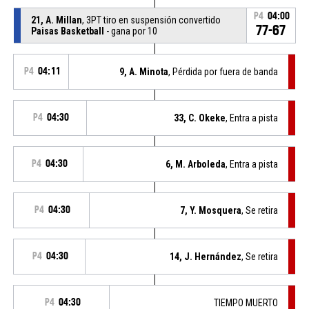
P4
04:00
21, A. Millan
, 3PT tiro en suspensión convertido
77-67
Paisas Basketball
- gana por 10
P4
04:11
9, A. Minota
, Pérdida por fuera de banda
P4
04:30
33, C. Okeke
, Entra a pista
P4
04:30
6, M. Arboleda
, Entra a pista
P4
04:30
7, Y. Mosquera
, Se retira
P4
04:30
14, J. Hernández
, Se retira
P4
04:30
TIEMPO MUERTO