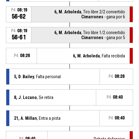
P4
08:19
6, M. Arboleda
, Tiro libre 2/2 convertido
56-62
Cimarrones
- gana por 6
P4
08:19
6, M. Arboleda
, Tiro libre 1/2 convertido
56-61
Cimarrones
- gana por 5
P4
08:26
6, M. Arboleda
, Falta recibida
5, D. Bailey
, Falta personal
P4
08:26
8, J. Lozano
, Se retira
P4
08:40
21, A. Millan
, Entra a pista
P4
08:40
P4
08:40
Rebote defensivo