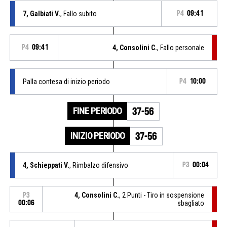
7, Galbiati V.
, Fallo subito
P4
09:41
P4
09:41
4, Consolini C.
, Fallo personale
Palla contesa di inizio periodo
P4
10:00
FINE PERIODO
37-56
INIZIO PERIODO
37-56
4, Schieppati V.
, Rimbalzo difensivo
P3
00:04
4, Consolini C.
, 2 Punti - Tiro in sospensione
P3
00:06
sbagliato