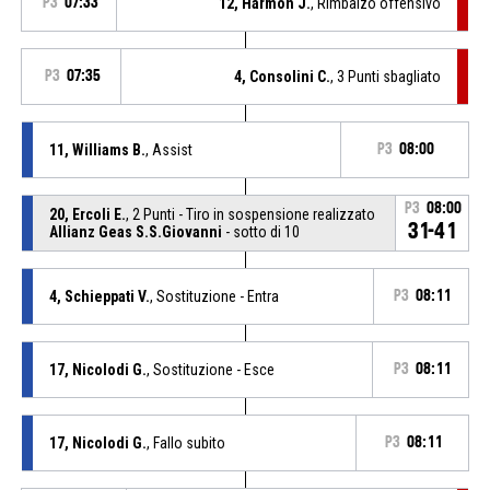
P3
07:33
12, Harmon J.
, Rimbalzo offensivo
P3
07:35
4, Consolini C.
, 3 Punti sbagliato
11, Williams B.
, Assist
P3
08:00
P3
08:00
20, Ercoli E.
, 2 Punti - Tiro in sospensione realizzato
31-41
Allianz Geas S.S.Giovanni
- sotto di 10
4, Schieppati V.
, Sostituzione - Entra
P3
08:11
17, Nicolodi G.
, Sostituzione - Esce
P3
08:11
17, Nicolodi G.
, Fallo subito
P3
08:11