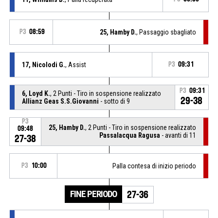
P3
08:59
25, Hamby D.
, Passaggio sbagliato
17, Nicolodi G.
, Assist
P3
09:31
P3
09:31
6, Loyd K.
, 2 Punti - Tiro in sospensione realizzato
29-38
Allianz Geas S.S.Giovanni
- sotto di 9
P3
25, Hamby D.
, 2 Punti - Tiro in sospensione realizzato
09:48
Passalacqua Ragusa
- avanti di 11
27-38
P3
10:00
Palla contesa di inizio periodo
FINE PERIODO
27-36