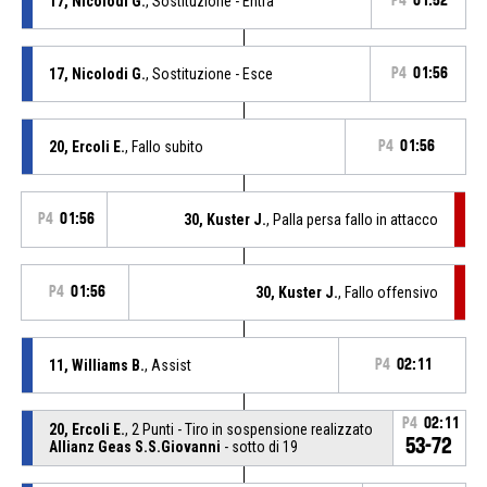
17, Nicolodi G.
, Sostituzione - Entra
P4
01:52
17, Nicolodi G.
, Sostituzione - Esce
P4
01:56
20, Ercoli E.
, Fallo subito
P4
01:56
P4
01:56
30, Kuster J.
, Palla persa fallo in attacco
P4
01:56
30, Kuster J.
, Fallo offensivo
11, Williams B.
, Assist
P4
02:11
P4
02:11
20, Ercoli E.
, 2 Punti - Tiro in sospensione realizzato
53-72
Allianz Geas S.S.Giovanni
- sotto di 19