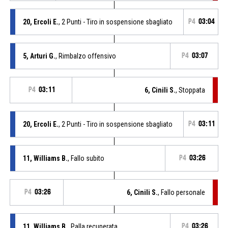
20, Ercoli E.
, 2 Punti - Tiro in sospensione sbagliato
P4
03:04
5, Arturi G.
, Rimbalzo offensivo
P4
03:07
P4
03:11
6, Cinili S.
, Stoppata
20, Ercoli E.
, 2 Punti - Tiro in sospensione sbagliato
P4
03:11
11, Williams B.
, Fallo subito
P4
03:26
P4
03:26
6, Cinili S.
, Fallo personale
11, Williams B.
, Palla recuperata
P4
03:26