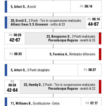
5, Arturi G.
, Assist
P4
06:14
P4
06:14
20, Ercoli E.
, 2 Punti - Tiro in sospensione realizzato
44-67
Allianz Geas S.S.Giovanni
- sotto di 23
P4
06:29
23, Bongiorno G.
, 3 Punti realizzato
42-67
Passalacqua Ragusa
- avanti di 25
P4
06:33
9, Formica A.
, Rimbalzo difensivo
5, Arturi G.
, 3 Punti sbagliato
P4
06:37
P4
25, Hamby D.
, 2 Punti - Tiro in sospensione realizzato
06:58
Passalacqua Ragusa
- avanti di 22
42-64
11, Williams B.
, Sostituzione - Entra
P4
07:17