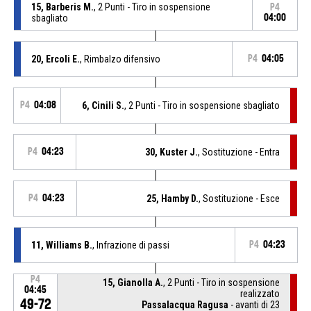
15, Barberis M.
, 2 Punti - Tiro in sospensione
P4
sbagliato
04:00
20, Ercoli E.
, Rimbalzo difensivo
P4
04:05
P4
04:08
6, Cinili S.
, 2 Punti - Tiro in sospensione sbagliato
P4
04:23
30, Kuster J.
, Sostituzione - Entra
P4
04:23
25, Hamby D.
, Sostituzione - Esce
11, Williams B.
, Infrazione di passi
P4
04:23
P4
15, Gianolla A.
, 2 Punti - Tiro in sospensione
04:45
realizzato
49-72
Passalacqua Ragusa
- avanti di 23