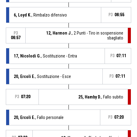
6, Loyd K.
, Rimbalzo difensivo
P3
06:55
12, Harmon J.
, 2 Punti - Tiro in sospensione
P3
06:57
sbagliato
17, Nicolodi G.
, Sostituzione - Entra
P3
07:11
20, Ercoli E.
, Sostituzione - Esce
P3
07:11
P3
07:20
25, Hamby D.
, Fallo subito
20, Ercoli E.
, Fallo personale
P3
07:20