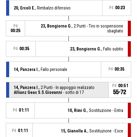
20, Ercoli E.
, Rimbalzo difensivo
P4
00:23
23, Bongiorno G.
, 2 Punti - Tiro in sospensione
P4
00:25
sbagliato
P4
00:35
23, Bongiorno G.
, Fallo subito
14, Panzera I.
, Fallo personale
P4
00:35
P4
00:51
14, Panzera I.
, 2 Punti - In appoggio realizzato
55-72
Allianz Geas S.S.Giovanni
- sotto di 17
P4
01:11
10, Rimi G.
, Sostituzione - Entra
P4
01:11
15, Gianolla A.
, Sostituzione - Esce