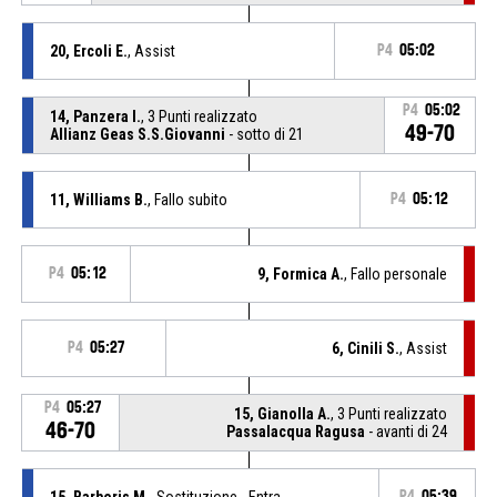
20, Ercoli E.
, Assist
P4
05:02
P4
05:02
14, Panzera I.
, 3 Punti realizzato
49-70
Allianz Geas S.S.Giovanni
- sotto di 21
11, Williams B.
, Fallo subito
P4
05:12
P4
05:12
9, Formica A.
, Fallo personale
P4
05:27
6, Cinili S.
, Assist
P4
05:27
15, Gianolla A.
, 3 Punti realizzato
46-70
Passalacqua Ragusa
- avanti di 24
15, Barberis M.
, Sostituzione - Entra
P4
05:39