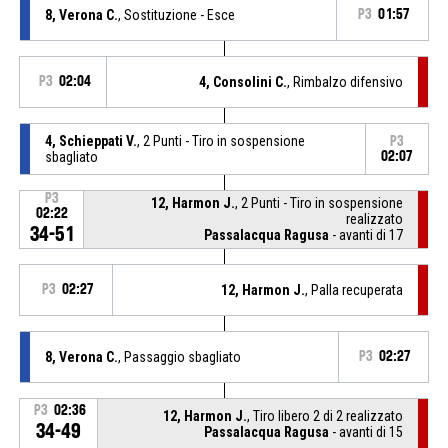
8, Verona C.
, Sostituzione - Esce
P3
01:57
P3
02:04
4, Consolini C.
, Rimbalzo difensivo
4, Schieppati V.
, 2 Punti - Tiro in sospensione
P3
sbagliato
02:07
P3
12, Harmon J.
, 2 Punti - Tiro in sospensione
02:22
realizzato
34-51
Passalacqua Ragusa
- avanti di 17
P3
02:27
12, Harmon J.
, Palla recuperata
8, Verona C.
, Passaggio sbagliato
P3
02:27
P3
02:36
12, Harmon J.
, Tiro libero 2 di 2 realizzato
34-49
Passalacqua Ragusa
- avanti di 15