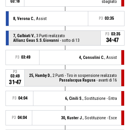
03:18
sbagliato
8, Verona C.
, Assist
P3
03:35
P3
03:35
7, Galbiati V.
, 3 Punti realizzato
34-47
Allianz Geas S.S.Giovanni
- sotto di 13
P3
03:49
4, Consolini C.
, Assist
P3
25, Hamby D.
, 2 Punti - Tiro in sospensione realizzato
03:49
Passalacqua Ragusa
- avanti di 16
31-47
P3
04:04
6, Cinili S.
, Sostituzione - Entra
P3
04:04
30, Kuster J.
, Sostituzione - Esce