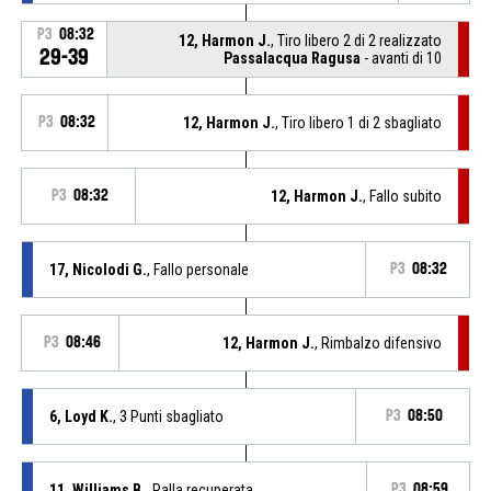
P3
08:32
12, Harmon J.
, Tiro libero 2 di 2 realizzato
29-39
Passalacqua Ragusa
- avanti di 10
P3
08:32
12, Harmon J.
, Tiro libero 1 di 2 sbagliato
P3
08:32
12, Harmon J.
, Fallo subito
17, Nicolodi G.
, Fallo personale
P3
08:32
P3
08:46
12, Harmon J.
, Rimbalzo difensivo
6, Loyd K.
, 3 Punti sbagliato
P3
08:50
11, Williams B.
, Palla recuperata
P3
08:59