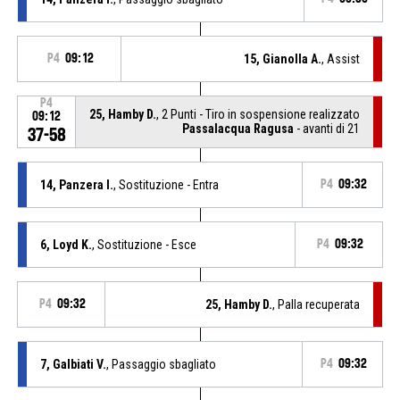
P4
09:12
15, Gianolla A.
, Assist
P4
25, Hamby D.
, 2 Punti - Tiro in sospensione realizzato
09:12
Passalacqua Ragusa
- avanti di 21
37-58
14, Panzera I.
, Sostituzione - Entra
P4
09:32
6, Loyd K.
, Sostituzione - Esce
P4
09:32
P4
09:32
25, Hamby D.
, Palla recuperata
7, Galbiati V.
, Passaggio sbagliato
P4
09:32