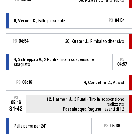
8, Verona C.
, Fallo personale
P3
04:54
P3
04:54
30, Kuster J.
, Rimbalzo difensivo
4, Schieppati V.
, 2 Punti - Tiro in sospensione
P3
sbagliato
04:57
P3
05:16
4, Consolini C.
, Assist
P3
12, Harmon J.
, 2 Punti - Tiro in sospensione
05:16
realizzato
31-43
Passalacqua Ragusa
- avanti di 12
Palla persa per 24''
P3
05:38