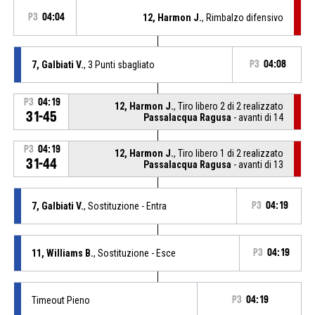
P3
04:04
12, Harmon J.
, Rimbalzo difensivo
7, Galbiati V.
, 3 Punti sbagliato
P3
04:08
P3
04:19
12, Harmon J.
, Tiro libero 2 di 2 realizzato
31-45
Passalacqua Ragusa
- avanti di 14
P3
04:19
12, Harmon J.
, Tiro libero 1 di 2 realizzato
31-44
Passalacqua Ragusa
- avanti di 13
7, Galbiati V.
, Sostituzione - Entra
P3
04:19
11, Williams B.
, Sostituzione - Esce
P3
04:19
Timeout Pieno
P3
04:19