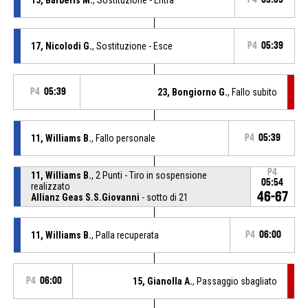
17, Nicolodi G.
, Sostituzione - Esce
P4
05:39
P4
05:39
23, Bongiorno G.
, Fallo subito
11, Williams B.
, Fallo personale
P4
05:39
P4
11, Williams B.
, 2 Punti - Tiro in sospensione
05:54
realizzato
46-67
Allianz Geas S.S.Giovanni
- sotto di 21
11, Williams B.
, Palla recuperata
P4
06:00
P4
06:00
15, Gianolla A.
, Passaggio sbagliato