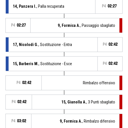
14, Panzera I.
, Palla recuperata
P4
02:27
P4
02:27
9, Formica A.
, Passaggio sbagliato
17, Nicolodi G.
, Sostituzione - Entra
P4
02:42
15, Barberis M.
, Sostituzione - Esce
P4
02:42
P4
02:42
Rimbalzo offensivo
P4
02:42
15, Gianolla A.
, 3 Punti sbagliato
P4
03:02
9, Formica A.
, Rimbalzo difensivo