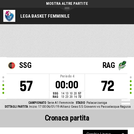
MOSTRA ALTRE PARTITE
LEGA BASKET FEMMINILE
SSG
RAG
Periodo
4
57
72
00:00
SSG
14
13
10
20
57
RAG
13
23
20
16
72
CAMPIONATO
Serie A1 Femminile
STADIO
Palacarzaniga
DETTAGLI PARTITA
Inizio: 17:00 06/01/19
Allianz Geas S.S.Giovanni vs Passalacqua Ragusa
Cronaca partita