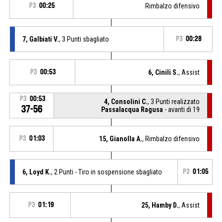
P3
00:25
Rimbalzo difensivo
7, Galbiati V.
, 3 Punti sbagliato
P3
00:28
P3
00:53
6, Cinili S.
, Assist
P3
00:53
4, Consolini C.
, 3 Punti realizzato
37-56
Passalacqua Ragusa
- avanti di 19
P3
01:03
15, Gianolla A.
, Rimbalzo difensivo
6, Loyd K.
, 2 Punti - Tiro in sospensione sbagliato
P3
01:05
P3
01:19
25, Hamby D.
, Assist