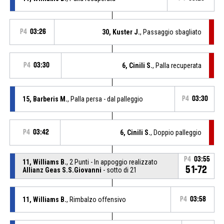
P4
03:26
30, Kuster J.
, Passaggio sbagliato
P4
03:30
6, Cinili S.
, Palla recuperata
15, Barberis M.
, Palla persa - dal palleggio
P4
03:30
P4
03:42
6, Cinili S.
, Doppio palleggio
P4
03:55
11, Williams B.
, 2 Punti - In appoggio realizzato
51-72
Allianz Geas S.S.Giovanni
- sotto di 21
11, Williams B.
, Rimbalzo offensivo
P4
03:58