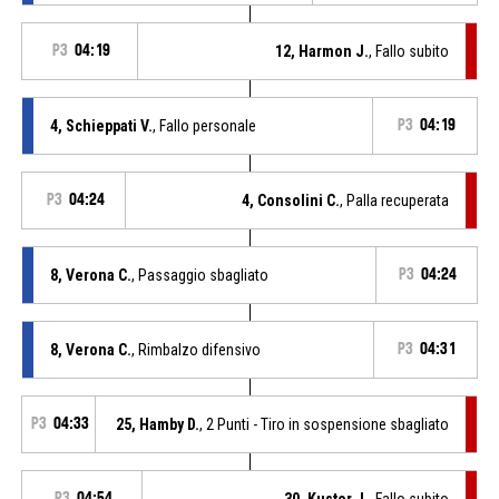
P3
04:19
12, Harmon J.
, Fallo subito
4, Schieppati V.
, Fallo personale
P3
04:19
P3
04:24
4, Consolini C.
, Palla recuperata
8, Verona C.
, Passaggio sbagliato
P3
04:24
8, Verona C.
, Rimbalzo difensivo
P3
04:31
P3
04:33
25, Hamby D.
, 2 Punti - Tiro in sospensione sbagliato
P3
04:54
30, Kuster J.
, Fallo subito