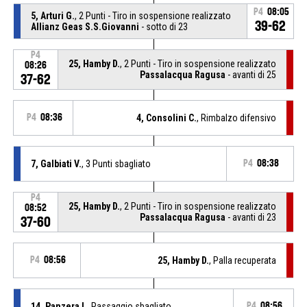
P4
08:05
5, Arturi G.
, 2 Punti - Tiro in sospensione realizzato
39-62
Allianz Geas S.S.Giovanni
- sotto di 23
P4
25, Hamby D.
, 2 Punti - Tiro in sospensione realizzato
08:26
Passalacqua Ragusa
- avanti di 25
37-62
P4
08:36
4, Consolini C.
, Rimbalzo difensivo
7, Galbiati V.
, 3 Punti sbagliato
P4
08:38
P4
25, Hamby D.
, 2 Punti - Tiro in sospensione realizzato
08:52
Passalacqua Ragusa
- avanti di 23
37-60
P4
08:56
25, Hamby D.
, Palla recuperata
14, Panzera I.
, Passaggio sbagliato
P4
08:56