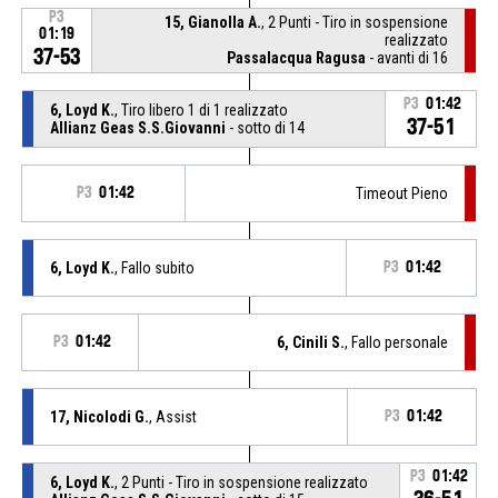
P3
15, Gianolla A.
, 2 Punti - Tiro in sospensione
01:19
realizzato
37-53
Passalacqua Ragusa
- avanti di 16
P3
01:42
6, Loyd K.
, Tiro libero 1 di 1 realizzato
37-51
Allianz Geas S.S.Giovanni
- sotto di 14
P3
01:42
Timeout Pieno
6, Loyd K.
, Fallo subito
P3
01:42
P3
01:42
6, Cinili S.
, Fallo personale
17, Nicolodi G.
, Assist
P3
01:42
P3
01:42
6, Loyd K.
, 2 Punti - Tiro in sospensione realizzato