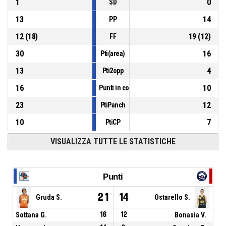
1
0
SD
13
14
PP
12
(
18
)
19
(
12
)
FF
30
16
Pti(area)
13
4
Pti2opp
16
10
Punti in contropiede
23
12
PtiPanch
10
7
PtiCP
VISUALIZZA TUTTE LE STATISTICHE
Punti
21
14
Gruda S.
Ostarello S.
Sottana G.
16
12
Bonasia V.