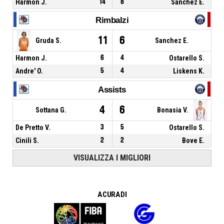
Harmon J.
14
8
Sanchez E.
Rimbalzi
11
6
Gruda S.
Sanchez E.
Harmon J.
6
4
Ostarello S.
Andre' O.
5
4
Liskens K.
Assists
4
6
Sottana G.
Bonasia V.
De Pretto V.
3
5
Ostarello S.
Cinili S.
2
2
Bove E.
VISUALIZZA I MIGLIORI
A CURA DI