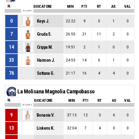
N.
GIOCATORE
MIN
P.TI
RT
AS
VAL
IN CAMPO
0
Keys J.
22:22
9
5
1
0
7
Gruda S.
26:55
21
11
2
0
14
Crippa M.
19:51
2
1
0
0
33
Harmon J.
24:53
14
6
1
0
76
Sottana G.
21:17
16
4
4
0
La Molisana Magnolia Campobasso
N.
GIOCATORE
MIN
P.TI
RT
AS
VAL
IN CAMPO
9
Bonasia V.
37:13
12
3
6
0
13
Liskens K.
32:04
7
4
0
0