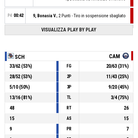
P4
00:42
9, Bonasia V.
, 2 Punti - Tiro in sospensione sbagliato
P4
00:51
VISUALIZZA PLAY BY PLAY
76, Sottana G.
, Tiro libero 2 di 2 realizzato
84-52
Famila Wuber Schio
- avanti di 32
76, Sottana G.
, Tiro libero 1 di 2 sbagliato
P4
00:51
CAM
SCH
33
/
62
(
53
%)
20
/
63
(
31
%)
FG
76, Sottana G.
, Fallo subito
P4
00:51
28
/
52
(
53
%)
11
/
43
(
25
%)
2P
P4
00:51
13, Liskens K.
, Fallo personale
5
/
10
(
50
%)
9
/
20
(
45
%)
3P
13
/
16
(
81
%)
3
/
4
(
75
%)
TL
48
26
RT
15
15
AS
9
7
PR