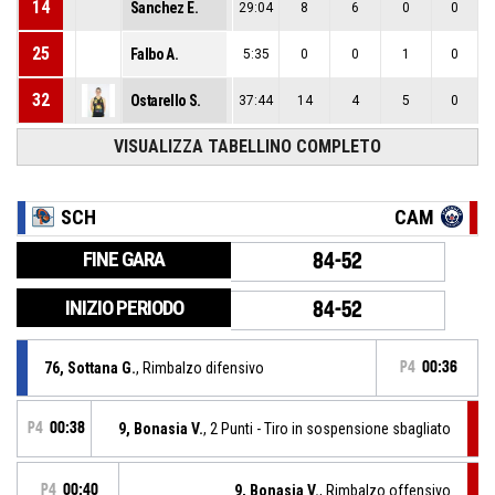
14
Sanchez E.
29:04
8
6
0
0
25
Falbo A.
5:35
0
0
1
0
32
Ostarello S.
37:44
14
4
5
0
VISUALIZZA TABELLINO COMPLETO
SCH
CAM
FINE GARA
84-52
INIZIO PERIODO
84-52
76, Sottana G.
, Rimbalzo difensivo
P4
00:36
P4
00:38
9, Bonasia V.
, 2 Punti - Tiro in sospensione sbagliato
P4
00:40
9, Bonasia V.
, Rimbalzo offensivo