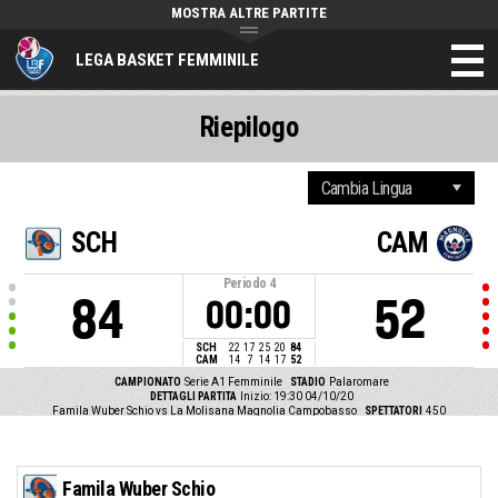
MOSTRA ALTRE PARTITE
LEGA BASKET FEMMINILE
Riepilogo
SCH
CAM
Periodo
4
84
52
00:00
SCH
22
17
25
20
84
CAM
14
7
14
17
52
CAMPIONATO
Serie A1 Femminile
STADIO
Palaromare
DETTAGLI PARTITA
Inizio: 19:30 04/10/20
Famila Wuber Schio vs La Molisana Magnolia Campobasso
SPETTATORI
450
Famila Wuber Schio