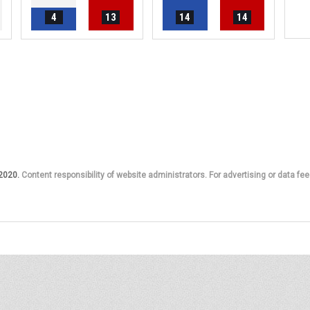
4
13
14
14
 2020.
Content responsibility of website administrators. For advertising or data fee