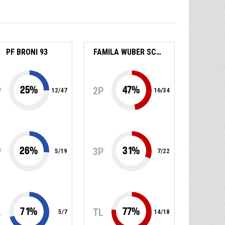
PF BRONI 93
FAMILA WUBER SCHIO
25
%
47
%
P
2P
12
/
47
16
/
34
26
%
31
%
P
3P
5
/
19
7
/
22
71
%
77
%
L
TL
5
/
7
14
/
18