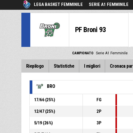
LEGA BASKET FEMMINILE
SERIE A1 FEMMINILE
PF Broni 93
CAMPIONATO
Serie A1 Femminile
Riepilogo
Statistiche
I migliori
Cronaca par
BRO
17
/
66
(
25
%)
FG
12
/
47
(
25
%)
2P
5
/
19
(
26
%)
3P