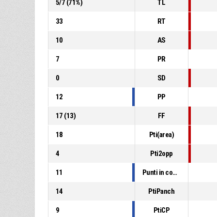
5
/
7
(
71
%)
TL
33
RT
10
AS
7
PR
0
SD
12
PP
17
(
13
)
FF
18
Pti(area)
4
Pti2opp
11
Punti in contropiede
14
PtiPanch
9
PtiCP