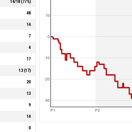
14
/
18
(
77
%)
48
10
14
7
0
4
-10
17
13
(
17
)
-20
20
13
-30
9
P1
P2
14
0