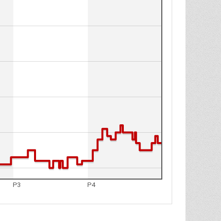
P3
P4