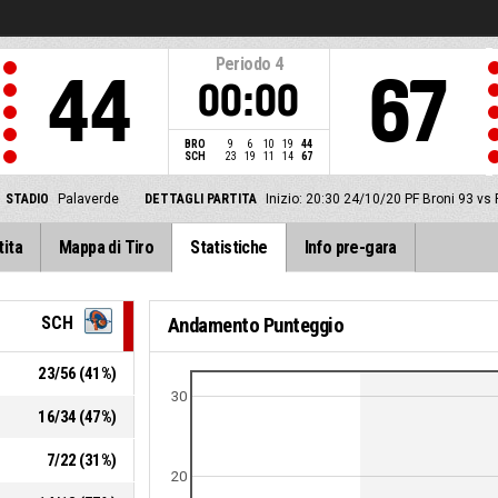
Periodo
4
44
67
00:00
BRO
9
6
10
19
44
SCH
23
19
11
14
67
STADIO
Palaverde
DETTAGLI PARTITA
Inizio: 20:30 24/10/20
PF Broni 93 vs
tita
Mappa di Tiro
Statistiche
Info pre-gara
SCH
Andamento Punteggio
23
/
56
(
41
%)
30
16
/
34
(
47
%)
7
/
22
(
31
%)
20