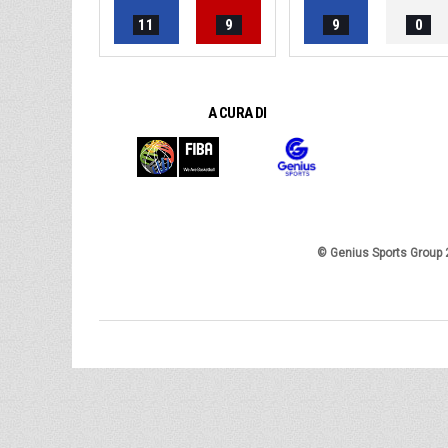
11
9
9
0
A CURA DI
© Genius Sports Group