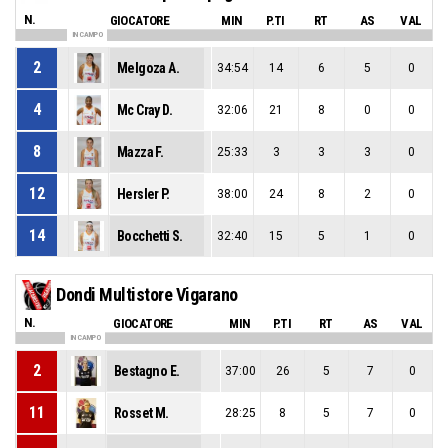
N.
GIOCATORE
MIN
P.TI
RT
AS
VAL
IN CAMPO
2
Melgoza A.
34:54
14
6
5
0
4
Mc Cray D.
32:06
21
8
0
0
8
Mazza F.
25:33
3
3
3
0
12
Hersler P.
38:00
24
8
2
0
14
Bocchetti S.
32:40
15
5
1
0
Dondi Multistore Vigarano
N.
GIOCATORE
MIN
P.TI
RT
AS
VAL
IN CAMPO
2
Bestagno E.
37:00
26
5
7
0
11
Rosset M.
28:25
8
5
7
0