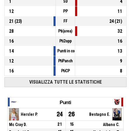
1
4
SD
12
11
PP
21
(
23
)
24
(
21
)
FF
28
32
Pti(area)
16
16
Pti2opp
14
13
Punti in contropiede
12
9
PtiPanch
16
8
PtiCP
VISUALIZZA TUTTE LE STATISTICHE
Punti
24
26
Hersler P.
Bestagno E.
Mc Cray D.
21
15
Albano C.