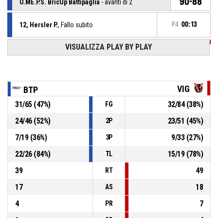
90-88
O.ME.P.S. BricUp Battipaglia
- avanti di 2
12, Hersler P.
, Fallo subito
P4
00:13
VISUALIZZA PLAY BY PLAY
P4
00:13
21, Yurkevichus T.
, Fallo personale
Timeout Pieno
P4
00:16
VIG
BTP
31
/
65
(
47
%)
32
/
84
(
38
%)
FG
Rimbalzo difensivo
P4
00:16
24
/
46
(
52
%)
23
/
51
(
45
%)
2P
2, Bestagno E.
,
P4
BASKETBALL_ACTION_2PT_FLOATINGJUMPSHOT
7
/
19
(
36
%)
9
/
33
(
27
%)
00:16
3P
sbagliato
22
/
26
(
84
%)
15
/
19
(
78
%)
TL
39
49
RT
17
18
AS
4
7
PR