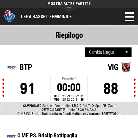
MOSTRA ALTRE PARTITE
LEGA BASKET FEMMINILE
Riepilogo
BTP
VIG
Periodo
4
91
88
00:00
BTP
21
29
19
22
91
VIG
25
22
20
21
88
CAMPIONATO
Serie A1 Femminile
STADIO
Pal.To D. Sport ''B. Zauli''
DETTAGLI PARTITA
Inizio: 18:30 24/02/21
O.ME.P.S. BricUp Battipaglia vs Dondi Multistore Vigarano
SPETTATORI
1
O.ME.P.S. BricUp Battipaglia