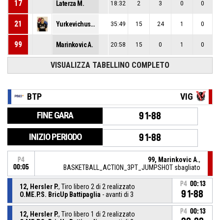
17
Laterza M.
18:32
2
3
0
0
21
Yurkevichus T.
35:49
15
24
1
0
99
Marinkovic A.
20:58
15
0
1
0
VISUALIZZA TABELLINO COMPLETO
BTP
VIG
FINE GARA
91-88
INIZIO PERIODO
91-88
99, Marinkovic A.
,
P4
00:05
BASKETBALL_ACTION_3PT_JUMPSHOT sbagliato
P4
00:13
12, Hersler P.
, Tiro libero 2 di 2 realizzato
91-88
O.ME.P.S. BricUp Battipaglia
- avanti di 3
P4
00:13
12, Hersler P.
, Tiro libero 1 di 2 realizzato