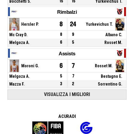
Bocchetti S.
15
15
Yurkevichus T.
Rimbalzi
8
24
Hersler P.
Yurkevichus T.
Mc Cray D.
8
9
Albano C.
Melgoza A.
6
5
Rosset M.
Assists
6
7
Moroni G.
Rosset M.
Melgoza A.
5
7
Bestagno E.
Mazza F.
3
2
Sorrentino G.
VISUALIZZA I MIGLIORI
A CURA DI