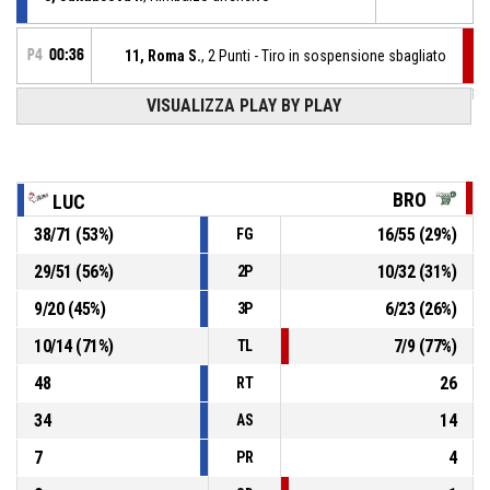
P4
00:36
11, Roma S.
, 2 Punti - Tiro in sospensione sbagliato
VISUALIZZA PLAY BY PLAY
28, Smorto G.
, Assist
P4
00:52
P4
2, Azzi E.
, BASKETBALL_ACTION_3PT_JUMPSHOT
00:52
realizzato
93-45
BRO
Gesam Gas E Luce Le Mura Lucca
- avanti di 48
LUC
38
/
71
(
53
%)
16
/
55
(
29
%)
FG
3, Jakubcova I.
, Rimbalzo difensivo
P4
00:58
29
/
51
(
56
%)
10
/
32
(
31
%)
2P
P4
00:58
4, Orazzo M.
, 2 Punti - Tiro in sospensione sbagliato
9
/
20
(
45
%)
6
/
23
(
26
%)
3P
10
/
14
(
71
%)
7
/
9
(
77
%)
TL
48
26
RT
34
14
AS
7
4
PR