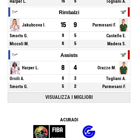
Harper L.
15
5
Togliani A.
Rimbalzi
15
9
Jakubcova I.
Parmesani F.
Smorto G.
9
5
Castello E.
Miccoli M.
6
5
Madera S.
Assists
8
4
Harper L.
Orazzo M.
Orsili A.
6
3
Togliani A.
Smorto G.
5
2
Parmesani F.
VISUALIZZA I MIGLIORI
A CURA DI