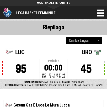
MOSTRA ALTRE PARTITE
LEGA BASKET FEMMINILE
Riepilogo
LUC
BRO
Periodo
4
95
45
00:00
LUC
20
16
28
31
95
BRO
9
10
16
10
45
CAMPIONATO
Serie A1 Femminile
STADIO
Palatagliate
DETTAGLI PARTITA
Inizio: 19:00 21/01/21
Gesam Gas E Luce Le Mura Lucca vs PF Broni 93
Gesam Gas E Luce Le Mura Lucca