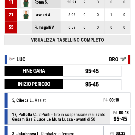
11
Roma S.
20:21
2
3
0
0
21
Lavezzi A.
5:06
0
0
1
0
55
Fumagalli V.
0:59
0
0
0
0
VISUALIZZA TABELLINO COMPLETO
LUC
BRO
FINE GARA
95-45
INIZIO PERIODO
95-45
5, Cibeca L.
, Assist
P4
00:18
P4
00:18
17, Pallotta C.
, 2 Punti - Tiro in sospensione realizzato
95-45
Gesam Gas E Luce Le Mura Lucca
- avanti di 50
3, Jakubcova I.
, Rimbalzo difensivo
P4
00:33