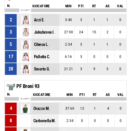
N.
GIOCATORE
MIN
P.TI
RT
AS
VAL
IN CAMPO
2
Azzi E.
3:40
3
1
1
0
3
Jakubcova I.
27:00
24
15
2
0
5
Cibeca L.
2:34
3
1
1
0
17
Pallotta C.
6:16
3
0
0
0
28
Smorto G.
21:21
3
9
5
0
PF Broni 93
N.
GIOCATORE
MIN
P.TI
RT
AS
VAL
IN CAMPO
4
Orazzo M.
37:60
12
1
4
0
8
Carbonella M.
2:34
0
0
0
0