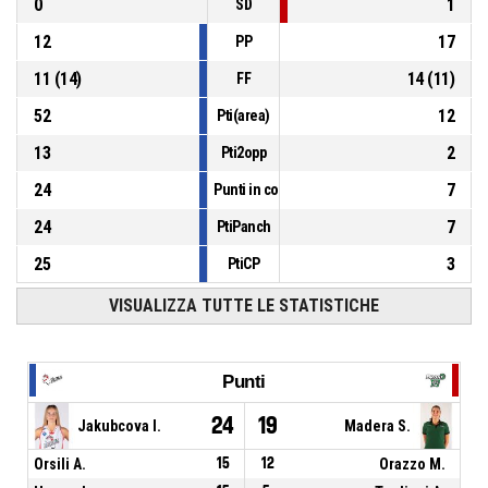
0
1
SD
12
17
PP
11
(
14
)
14
(
11
)
FF
52
12
Pti(area)
13
2
Pti2opp
24
7
Punti in contropiede
24
7
PtiPanch
25
3
PtiCP
VISUALIZZA TUTTE LE STATISTICHE
Punti
24
19
Jakubcova I.
Madera S.
Orsili A.
15
12
Orazzo M.