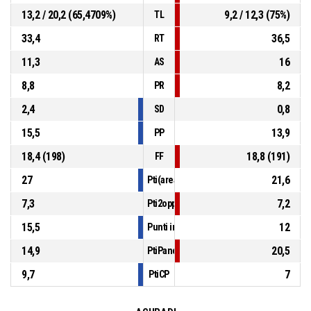
13,2 / 20,2 (65,4709%)
9,2 / 12,3 (75%)
TL
33,4
36,5
RT
11,3
16
AS
8,8
8,2
PR
2,4
0,8
SD
15,5
13,9
PP
18,4 (198)
18,8 (191)
FF
27
21,6
Pti(area)
7,3
7,2
Pti2opp
15,5
12
Punti in contropiede
14,9
20,5
PtiPanch
9,7
7
PtiCP