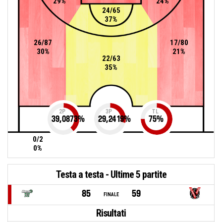
29%
24%
24/65
37%
26/87
17/80
30%
21%
22/63
35%
2P
3P
TL
39,0873
%
29,2419
%
75
%
0/2
0%
Testa a testa - Ultime 5 partite
85
59
FINALE
Risultati