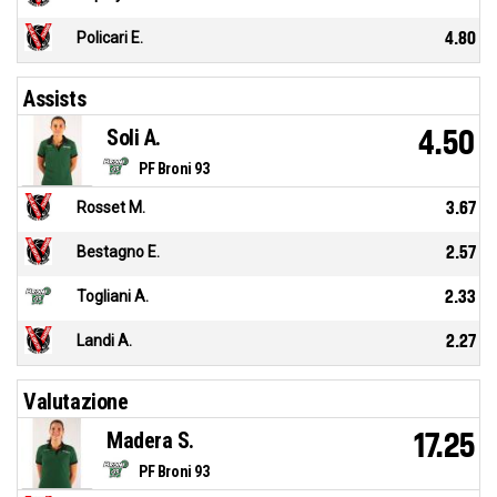
Policari E.
4.80
Assists
Soli A.
4.50
PF Broni 93
Rosset M.
3.67
Bestagno E.
2.57
Togliani A.
2.33
Landi A.
2.27
Valutazione
Madera S.
17.25
PF Broni 93