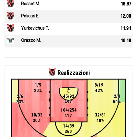
Rosset M.
16.67
Policari E.
12.00
Yurkevichus T.
11.91
Orazzo M.
10.18
Realizzazioni
1/5
8/19
20%
42%
2/6
45/92
2/4
33%
49%
50%
104/254
10/33
32/81
41%
30%
40%
14/39
36%