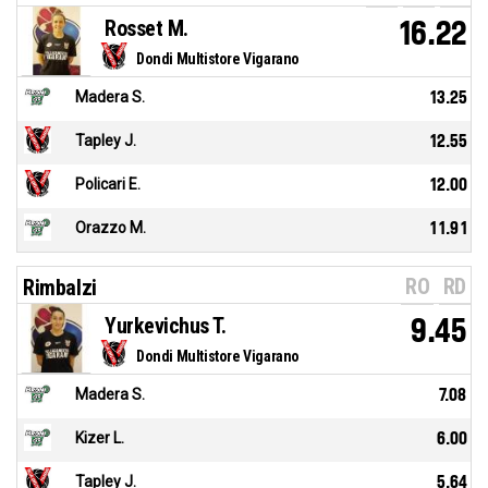
Rosset M.
16.22
Dondi Multistore Vigarano
Madera S.
13.25
Tapley J.
12.55
Policari E.
12.00
Orazzo M.
11.91
RO
RD
Rimbalzi
Yurkevichus T.
9.45
Dondi Multistore Vigarano
Madera S.
7.08
Kizer L.
6.00
Tapley J.
5.64