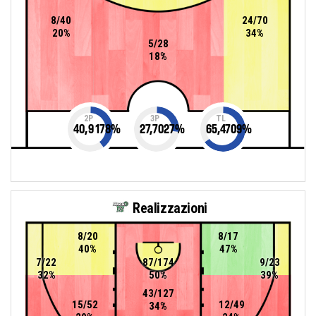
8/40
24/70
20%
34%
5/28
18%
2P
3P
TL
40,9178
%
27,7027
%
65,4709
%
Realizzazioni
8/20
8/17
40%
47%
7/22
87/174
9/23
32%
50%
39%
43/127
15/52
12/49
34%