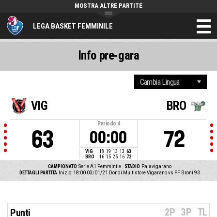
MOSTRA ALTRE PARTITE
LEGA BASKET FEMMINILE
Info pre-gara
VIG
BRO
Periodo
4
63
72
00:00
VIG
18
19
13
13
63
BRO
16
15
25
16
72
CAMPIONATO
Serie A1 Femminile
STADIO
Palavigarano
DETTAGLI PARTITA
Inizio: 18:00 03/01/21
Dondi Multistore Vigarano vs PF Broni 93
2P
3P
TL
Punti