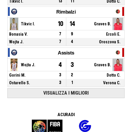
Tikvic I.
13
11
Dotto C.
Rimbalzi
10
14
Tikvic I.
Graves B.
Bonasia V.
7
9
Ercoli E.
Wojta J.
7
4
Oroszova S.
Assists
4
3
Wojta J.
Graves B.
Gorini M.
3
2
Dotto C.
Ostarello S.
3
1
Verona C.
VISUALIZZA I MIGLIORI
A CURA DI