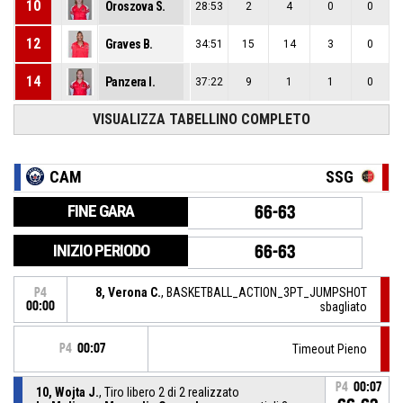
10
Oroszova S.
28:53
2
4
0
0
12
Graves B.
34:51
15
14
3
0
14
Panzera I.
37:22
9
1
1
0
VISUALIZZA TABELLINO COMPLETO
CAM
SSG
FINE GARA
66-63
INIZIO PERIODO
66-63
8, Verona C.
, BASKETBALL_ACTION_3PT_JUMPSHOT
P4
00:00
sbagliato
P4
00:07
Timeout Pieno
P4
00:07
10, Wojta J.
, Tiro libero 2 di 2 realizzato