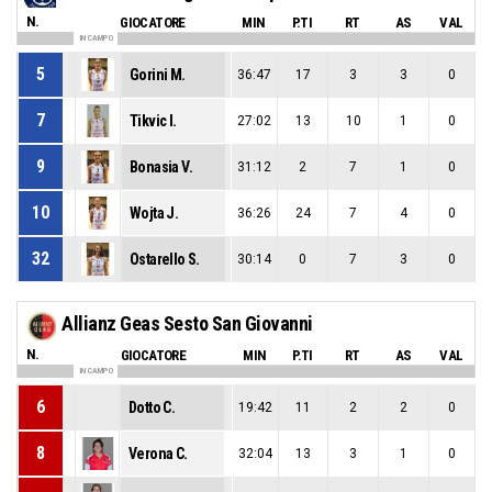
N.
GIOCATORE
MIN
P.TI
RT
AS
VAL
IN CAMPO
5
Gorini M.
36:47
17
3
3
0
7
Tikvic I.
27:02
13
10
1
0
9
Bonasia V.
31:12
2
7
1
0
10
Wojta J.
36:26
24
7
4
0
32
Ostarello S.
30:14
0
7
3
0
Allianz Geas Sesto San Giovanni
N.
GIOCATORE
MIN
P.TI
RT
AS
VAL
IN CAMPO
6
Dotto C.
19:42
11
2
2
0
8
Verona C.
32:04
13
3
1
0