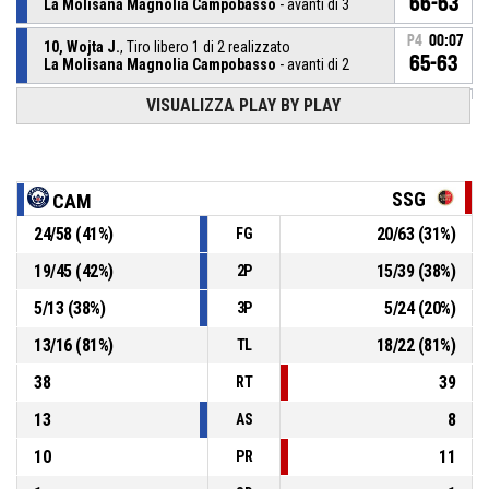
66-63
La Molisana Magnolia Campobasso
- avanti di 3
P4
00:07
10, Wojta J.
, Tiro libero 1 di 2 realizzato
65-63
La Molisana Magnolia Campobasso
- avanti di 2
VISUALIZZA PLAY BY PLAY
10, Wojta J.
, Fallo subito
P4
00:07
P4
00:07
8, Verona C.
, Fallo personale
SSG
CAM
24
/
58
(
41
%)
20
/
63
(
31
%)
FG
10, Wojta J.
, Fallo subito
P4
00:09
19
/
45
(
42
%)
15
/
39
(
38
%)
2P
P4
00:09
14, Panzera I.
, Fallo personale
5
/
13
(
38
%)
5
/
24
(
20
%)
3P
13
/
16
(
81
%)
18
/
22
(
81
%)
TL
38
39
RT
13
8
AS
10
11
PR