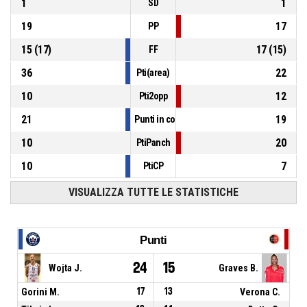
1
1
SD
19
17
PP
15
(
17
)
17
(
15
)
FF
36
22
Pti(area)
10
12
Pti2opp
21
19
Punti in contropiede
10
20
PtiPanch
10
7
PtiCP
VISUALIZZA TUTTE LE STATISTICHE
Punti
24
15
Wojta J.
Graves B.
Gorini M.
17
13
Verona C.