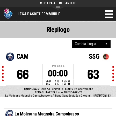
MOSTRA ALTRE PARTITE
LEGA BASKET FEMMINILE
Riepilogo
CAM
SSG
Periodo
4
66
63
00:00
CAM
12
11
18
25
66
SSG
12
17
11
23
63
CAMPIONATO
Serie A1 Femminile
STADIO
Palaselvapiana
DETTAGLI PARTITA
Inizio: 18:00 14/03/21
La Molisana Magnolia Campobasso vs Allianz Geas Sesto San Giovanni
SPETTATORI
33
La Molisana Magnolia Campobasso