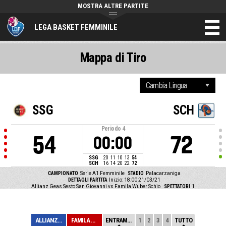
MOSTRA ALTRE PARTITE
LEGA BASKET FEMMINILE
Mappa di Tiro
SSG
SCH
Periodo
4
54
72
00:00
SSG
20
11
10
13
54
SCH
16
14
20
22
72
CAMPIONATO
Serie A1 Femminile
STADIO
Palacarzaniga
DETTAGLI PARTITA
Inizio: 18:00 21/03/21
Allianz Geas Sesto San Giovanni vs Famila Wuber Schio
SPETTATORI
1
ALLIANZ GEAS SE...
FAMILA WUBER SC...
ENTRAMBE
1
2
3
4
TUTTO