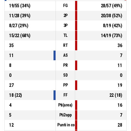
19
/
55
(
34
%)
28
/
57
(
49
%)
FG
11
/
28
(
39
%)
20
/
38
(
52
%)
2P
8
/
27
(
29
%)
8
/
19
(
42
%)
3P
15
/
22
(
68
%)
14
/
19
(
73
%)
TL
35
36
RT
11
7
AS
8
11
PR
0
0
SD
27
19
PP
18
(
22
)
22
(
18
)
FF
4
16
Pti(area)
5
7
Pti2opp
12
28
Punti in contropiede