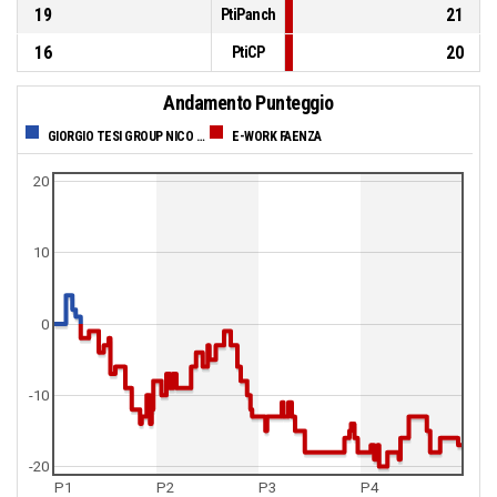
19
21
PtiPanch
16
20
PtiCP
Andamento Punteggio
GIORGIO TESI GROUP NICO BASKET
E-WORK FAENZA
20
10
0
-10
-20
P1
P2
P3
P4