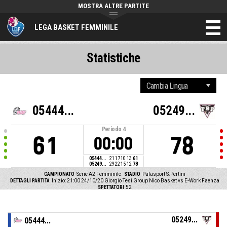
MOSTRA ALTRE PARTITE
LEGA BASKET FEMMINILE
Statistiche
05444...
05249...
Periodo
4
61
78
00:00
05444...
21
17
10
13
61
05249...
29
22
15
12
78
CAMPIONATO
Serie A2 Femminile
STADIO
Palasport S.Pertini
DETTAGLI PARTITA
Inizio: 21:00 24/10/20
Giorgio Tesi Group Nico Basket vs E-Work Faenza
SPETTATORI
52
05249...
05444...