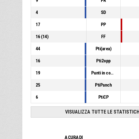
9
PR
4
SD
17
PP
16
(
14
)
FF
44
Pti(area)
16
Pti2opp
19
Punti in contropiede
25
PtiPanch
6
PtiCP
VISUALIZZA TUTTE LE STATISTIC
A CURA DI