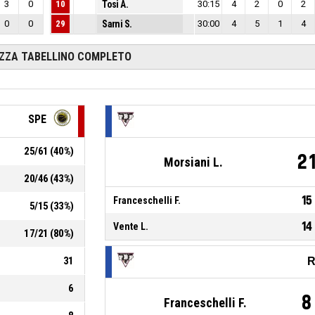
3
0
10
Tosi A.
30:15
4
2
0
2
0
0
29
Sarni S.
30:00
4
5
1
4
IZZA TABELLINO COMPLETO
SPE
25
/
61
(
40
%)
2
Morsiani L.
20
/
46
(
43
%)
15
Franceschelli F.
5
/
15
(
33
%)
14
Vente L.
17
/
21
(
80
%)
31
R
6
8
Franceschelli F.