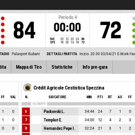
Periodo
4
84
72
00:00
FAE
23
12
23
26
84
SPE
18
20
16
18
72
TADIO
Palasport Bubani
DETTAGLI PARTITA
Inizio: 20:30 03/04/21
E-Work Fae
tita
Mappa di Tiro
Statistiche
Info pre-gara
Crédit Agricole Cestistica Spezzina
FF
VAL
N.
GIOCATORE
MIN
P.TI
RT
AS
FF
IN CAMPO
1
0
5
Packovski L.
34:44
24
7
1
0
1
0
7
Templari E.
34:00
12
4
2
3
0
0
8
Hernandez Pepe I.
32:24
21
3
1
2