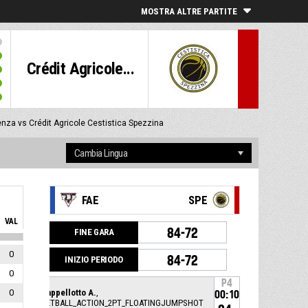
MOSTRA ALTRE PARTITE
Crédit Agricole...
nza vs Crédit Agricole Cestistica Spezzina
FAE
SPE
VAL
84-72
FINE GARA
0
84-72
INIZIO PERIODO
0
P4
0
19, Cappellotto A.
,
00:10
BASKETBALL_ACTION_2PT_FLOATINGJUMPSHOT