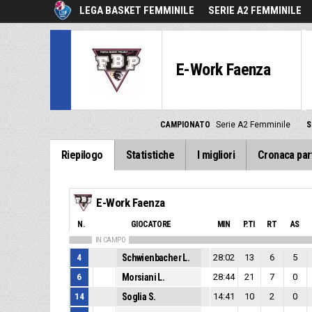
LEGA BASKET FEMMINILE
SERIE A2 FEMMINILE
E-Work Faenza
CAMPIONATO
Serie A2 Femminile
S
Riepilogo
Statistiche
I migliori
Cronaca par
E-Work Faenza
N.
GIOCATORE
MIN
P.TI
RT
AS
IN CAMPO
4
Schwienbacher L.
28:02
13
6
5
6
Morsiani L.
28:44
21
7
0
14
Soglia S.
14:41
10
2
0