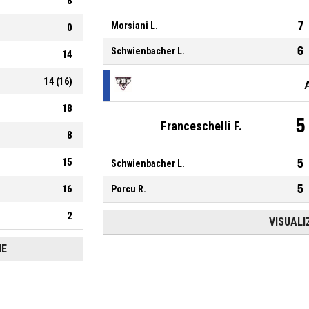
8
7
Morsiani L.
0
6
Schwienbacher L.
14
14
(
16
)
18
5
Franceschelli F.
8
15
5
Schwienbacher L.
5
16
Porcu R.
2
VISUALI
HE