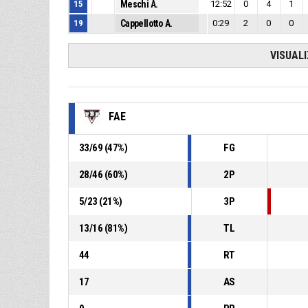
15
Meschi A.
12:52
0
4
1
19
Cappellotto A.
0:29
2
0
0
VISUAL
FAE
33
/
69
(
47
%)
FG
28
/
46
(
60
%)
2P
5
/
23
(
21
%)
3P
13
/
16
(
81
%)
TL
44
RT
17
AS