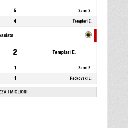
P4
00:28
7, Templari E.
, Fallo subito
5
Sarni S.
4
Templari E.
Assists
2
Templari E.
1
Sarni S.
1
Packovski L.
ZZA I MIGLIORI