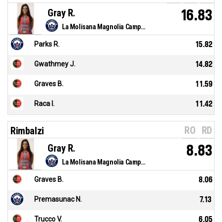
Gray R.
16.83
La Molisana Magnolia Campobasso
Parks R.
15.82
Gwathmey J.
14.82
Graves B.
11.59
Raca I.
11.42
RO
RD
Rimbalzi
Gray R.
8.83
La Molisana Magnolia Campobasso
Graves B.
8.06
Premasunac N.
7.13
Trucco V.
6.05