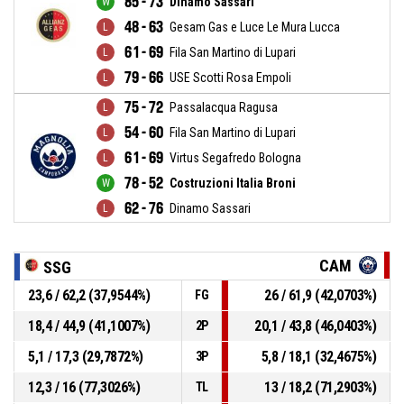
85 - 73
Dinamo Sassari
48 - 63
Gesam Gas e Luce Le Mura Lucca
61 - 69
Fila San Martino di Lupari
79 - 66
USE Scotti Rosa Empoli
75 - 72
Passalacqua Ragusa
54 - 60
Fila San Martino di Lupari
61 - 69
Virtus Segafredo Bologna
78 - 52
Costruzioni Italia Broni
62 - 76
Dinamo Sassari
CAM
SSG
23,6 / 62,2 (37,9544%)
26 / 61,9 (42,0703%)
FG
18,4 / 44,9 (41,1007%)
20,1 / 43,8 (46,0403%)
2P
5,1 / 17,3 (29,7872%)
5,8 / 18,1 (32,4675%)
3P
12,3 / 16 (77,3026%)
13 / 18,2 (71,2903%)
TL