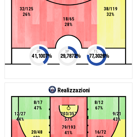
32/125
38/119
26%
32%
18/65
28%
2P
3P
TL
41,1007
%
29,7872
%
77,3026
%
Realizzazioni
8/17
8/12
47%
67%
12/27
203/357
9/21
44%
57%
43%
79/193
20/48
16/72
41%