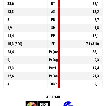
38,6
38,1
RT
13,3
13,2
AS
8
8,7
PR
1,9
1,8
SD
14,4
16,1
PP
15,3 (300)
17,1 (310)
FF
23,4
33,1
Pti(area)
9,1
9,3
Pti2opp
17,3
17,4
Punti in contropiede
12,6
21,3
PtiPanch
4
9,1
PtiCP
A CURA DI