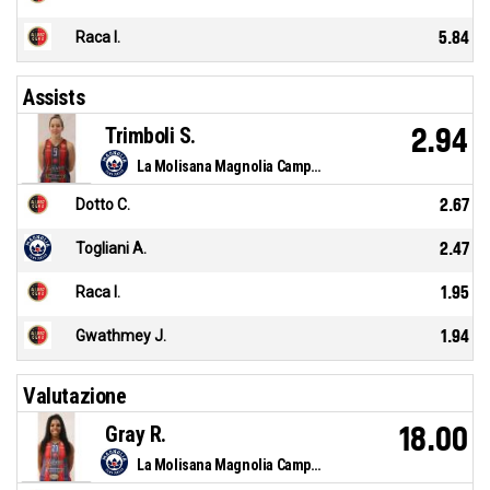
Raca I.
5.84
Assists
Trimboli S.
2.94
La Molisana Magnolia Campobasso
Dotto C.
2.67
Togliani A.
2.47
Raca I.
1.95
Gwathmey J.
1.94
Valutazione
Gray R.
18.00
La Molisana Magnolia Campobasso