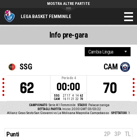
MOSTRA ALTRE PARTITE
LEGA BASKET FEMMINILE
Info pre-gara
SSG
CAM
Periodo
4
62
70
00:00
SSG
27
17
4
14
62
CAM
16
11
21
22
70
CAMPIONATO
Serie A1 Femminile
STADIO
Palacarzaniga
DETTAGLI PARTITA
Inizio: 20:30 GMT 03/03/22
Allianz Geas Sesto San Giovanni vs La Molisana Magnolia Campobasso
SPETTATORI
1
2P
3P
TL
Punti