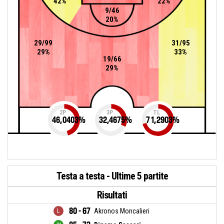
42%
22%
9/46
20%
29/99
31/95
29%
33%
19/66
29%
2P
3P
TL
46,0403
%
32,4675
%
71,2903
%
Testa a testa - Ultime 5 partite
Risultati
80 - 67
Akronos Moncalieri