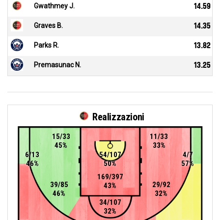
Gwathmey J.
14.59
Graves B.
14.35
Parks R.
13.82
Premasunac N.
13.25
Realizzazioni
15/33
11/33
45%
33%
6/13
54/107
4/7
46%
50%
57%
169/397
39/85
29/92
43%
46%
32%
34/107
32%