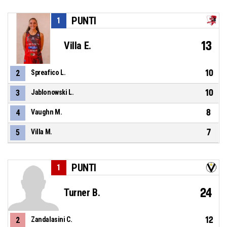
PUNTI
1
13
Villa E.
10
2
Spreafico L.
10
3
Jablonowski L.
8
4
Vaughn M.
7
5
Villa M.
PUNTI
1
24
Turner B.
12
2
Zandalasini C.