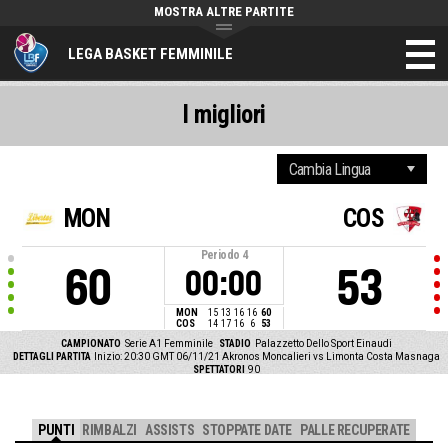
MOSTRA ALTRE PARTITE
LEGA BASKET FEMMINILE
I migliori
MON
COS
Periodo
4
60
53
00:00
MON
15
13
16
16
60
COS
14
17
16
6
53
CAMPIONATO
Serie A1 Femminile
STADIO
Palazzetto Dello Sport Einaudi
DETTAGLI PARTITA
Inizio: 20:30 GMT 06/11/21
Akronos Moncalieri vs Limonta Costa Masnaga
SPETTATORI
90
PUNTI
RIMBALZI
ASSISTS
STOPPATE DATE
PALLE RECUPERATE