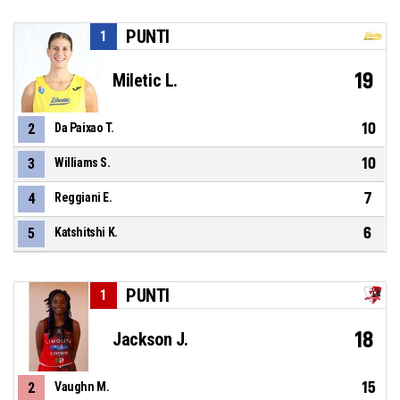
PUNTI
1
19
Miletic L.
10
2
Da Paixao T.
10
3
Williams S.
7
4
Reggiani E.
6
5
Katshitshi K.
PUNTI
1
18
Jackson J.
15
2
Vaughn M.