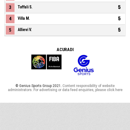
5
3
Toffali S.
5
4
Villa M.
5
5
Allievi V.
A CURA DI
© Genius Sports Group 2021.
Content responsibility of website
administrators. For advertising or data feed enquiries, please click here