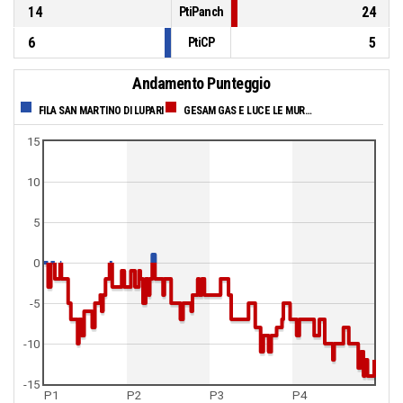
14
24
PtiPanch
6
5
PtiCP
Andamento Punteggio
FILA SAN MARTINO DI LUPARI
GESAM GAS E LUCE LE MURA LUCCA
15
10
5
0
-5
-10
-15
P1
P2
P3
P4