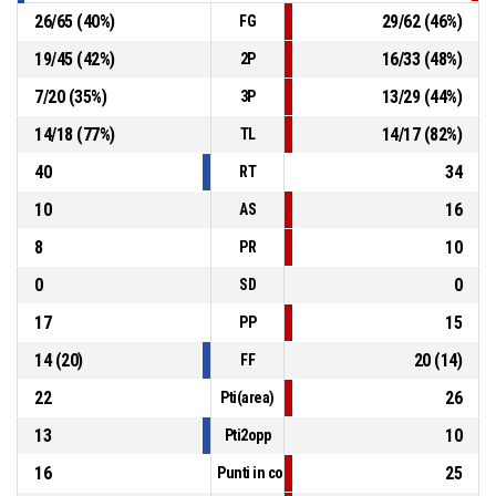
26
/
65
(
40
%)
29
/
62
(
46
%)
FG
19
/
45
(
42
%)
16
/
33
(
48
%)
2P
7
/
20
(
35
%)
13
/
29
(
44
%)
3P
14
/
18
(
77
%)
14
/
17
(
82
%)
TL
40
34
RT
10
16
AS
8
10
PR
0
0
SD
17
15
PP
14
(
20
)
20
(
14
)
FF
22
26
Pti(area)
13
10
Pti2opp
16
25
Punti in contropiede