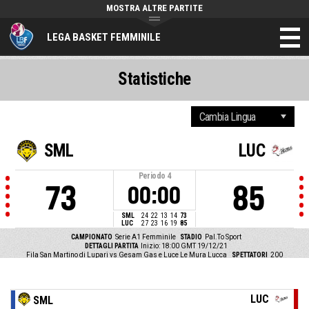
MOSTRA ALTRE PARTITE
LEGA BASKET FEMMINILE
Statistiche
SML
LUC
Periodo
4
73
85
00:00
SML
24
22
13
14
73
LUC
27
23
16
19
85
CAMPIONATO
Serie A1 Femminile
STADIO
Pal.To Sport
DETTAGLI PARTITA
Inizio: 18:00 GMT 19/12/21
Fila San Martino di Lupari vs Gesam Gas e Luce Le Mura Lucca
SPETTATORI
200
LUC
SML