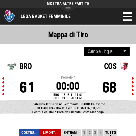
MOSTRA ALTRE PARTITE
LEGA BASKET FEMMINILE
Mappa di Tiro
BRO
COS
Periodo
4
61
68
00:00
BRO
18
18
11
14
61
COS
21
13
20
14
68
CAMPIONATO
Serie A1 Femminile
STADIO
Palaverde
DETTAGLI PARTITA
Inizio: 18:00 GMT 02/01/22
Costruzioni Italia Broni vs Limonta Costa Masnaga
COSTRUZIONI ITA...
LIMONTA COSTA M...
ENTRAMBE
1
2
3
4
TUTTO