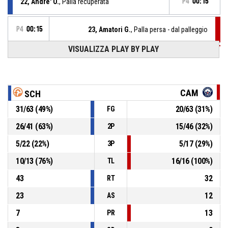
22, Andre' O.
, Palla recuperata
P4
00:15
P4
00:15
23, Amatori G.
, Palla persa - dal palleggio
VISUALIZZA PLAY BY PLAY
P4
00:20
3, Lawrence A.
, Rimbalzo difensivo
0, De Shields D.
, 2 Punti - Tiro in sospensione
P4
sbagliato
00:23
CAM
SCH
31
/
63
(
49
%)
20
/
63
(
31
%)
FG
P4
00:44
3, Lawrence A.
, Infrazione di passi
26
/
41
(
63
%)
15
/
46
(
32
%)
2P
P4
01:08
17, Nicolodi G.
, Palla recuperata
5
/
22
(
22
%)
5
/
17
(
29
%)
3P
10
/
13
(
76
%)
16
/
16
(
100
%)
TL
43
32
RT
23
12
AS
7
13
PR