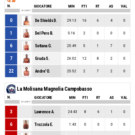
N.
GIOCATORE
MIN
P.TI
RT
AS
VAL
IN CAMPO
0
De Shields D.
29:13
16
6
4
0
1
Del Pero B.
5:16
2
0
0
0
6
Sottana G.
25:49
5
1
7
0
7
Gruda S.
26:02
12
8
2
0
22
Andre' O.
25:52
2
7
2
0
La Molisana Magnolia Campobasso
N.
GIOCATORE
MIN
P.TI
RT
AS
VAL
IN CAMPO
3
Lawrence A.
24:43
8
6
1
0
6
Trozzola E.
1:43
0
0
0
0