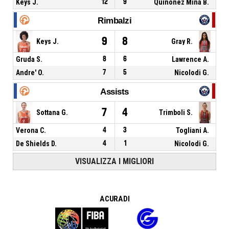
Keys J.
12
9
Quinonez Mina B.
Rimbalzi
9
8
Keys J.
Gray R.
Gruda S.
8
6
Lawrence A.
Andre' O.
7
5
Nicolodi G.
Assists
7
4
Sottana G.
Trimboli S.
Verona C.
4
3
Togliani A.
De Shields D.
4
1
Nicolodi G.
VISUALIZZA I MIGLIORI
A CURA DI