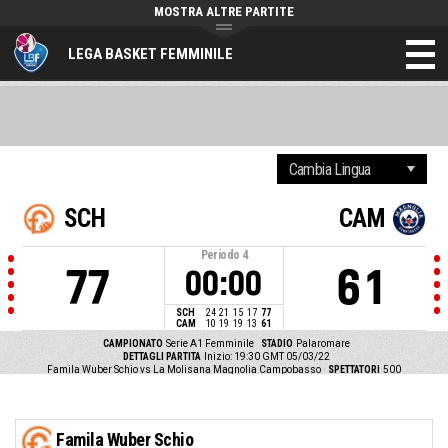
MOSTRA ALTRE PARTITE
LEGA BASKET FEMMINILE
SCH
CAM
Periodo
4
77
61
00:00
SCH
24
21
15
17
77
CAM
10
19
19
13
61
CAMPIONATO
Serie A1 Femminile
STADIO
Palaromare
DETTAGLI PARTITA
Inizio: 19:30 GMT 05/03/22
Famila Wuber Schio vs La Molisana Magnolia Campobasso
SPETTATORI
500
Famila Wuber Schio