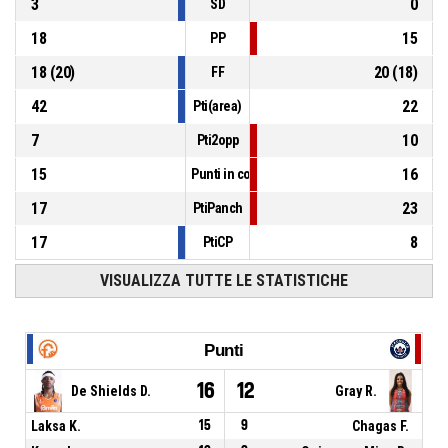
3
0
SD
18
15
PP
18
(
20
)
20
(
18
)
FF
42
22
Pti(area)
7
10
Pti2opp
15
16
Punti in contropiede
17
23
PtiPanch
17
8
PtiCP
VISUALIZZA TUTTE LE STATISTICHE
Punti
16
12
De Shields D.
Gray R.
Laksa K.
15
9
Chagas F.