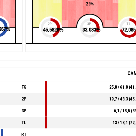
29%
2P
3P
TL
667
%
45,5826
%
33,033
%
72,085
CA
FG
25,8 / 61,8 (4
2P
19,7 / 43,3 (4
3P
6,1 / 18,5 (
TL
13 / 18,1 (7
RT