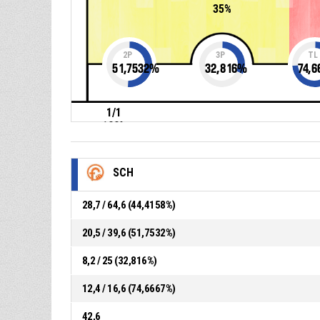
35%
2P
3P
TL
51,7532
%
32,816
%
74,6
1/1
100%
SCH
28,7 / 64,6 (44,4158%)
20,5 / 39,6 (51,7532%)
8,2 / 25 (32,816%)
12,4 / 16,6 (74,6667%)
42,6