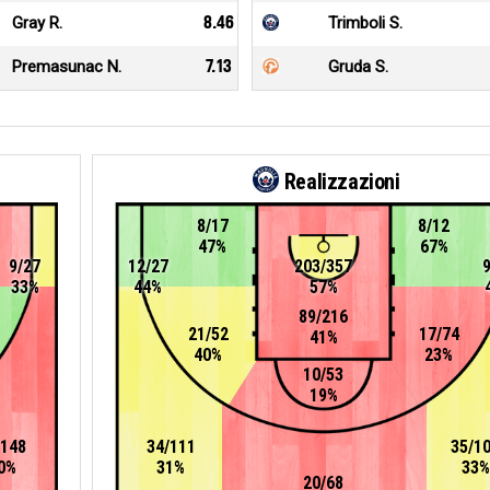
Gray R.
8.46
Trimboli S.
Premasunac N.
7.13
Gruda S.
Realizzazioni
8/17
8/12
47%
67%
9/27
12/27
203/357
33%
44%
57%
89/216
21/52
17/74
41%
40%
23%
10/53
19%
/148
34/111
35/1
0%
31%
33%
20/68