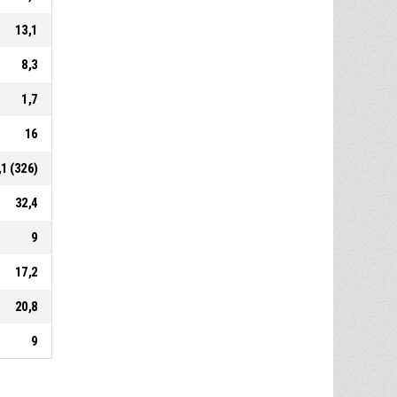
13,1
8,3
1,7
16
,1 (326)
32,4
9
17,2
20,8
9