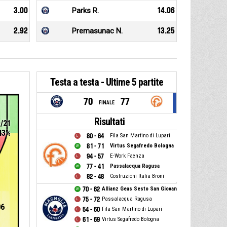
3.00
Parks R.
14.06
2.92
Premasunac N.
13.25
Testa a testa - Ultime 5 partite
70
77
FINALE
Risultati
9/21
43%
80 - 64
Fila San Martino di Lupari
81 - 71
Virtus Segafredo Bologna
94 - 57
E-Work Faenza
77 - 41
Passalacqua Ragusa
82 - 48
Costruzioni Italia Broni
70 - 62
Allianz Geas Sesto San Giovanni
75 - 72
Passalacqua Ragusa
06
54 - 60
Fila San Martino di Lupari
61 - 69
Virtus Segafredo Bologna