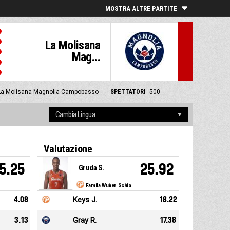
MOSTRA ALTRE PARTITE
La Molisana
Mag...
 La Molisana Magnolia Campobasso
SPETTATORI
500
Valutazione
5.25
25.92
Gruda S.
Famila Wuber Schio
4.08
Keys J.
18.22
3.13
Gray R.
17.38