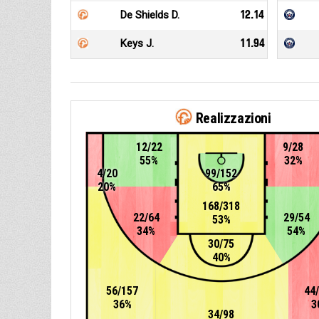
De Shields D.
12.14
Keys J.
11.94
Realizzazioni
12/22
9/28
55%
32%
4/20
99/152
20%
65%
168/318
22/64
29/54
53%
34%
54%
30/75
40%
56/157
44
36%
3
34/98