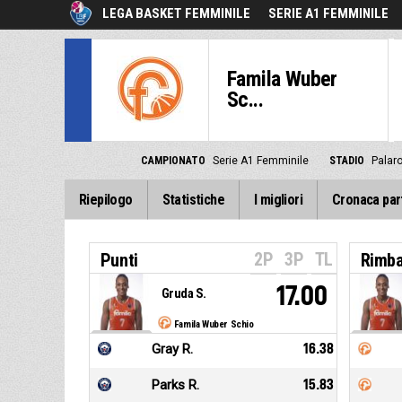
LEGA BASKET FEMMINILE
SERIE A1 FEMMINILE
Famila Wuber
Sc...
CAMPIONATO
Serie A1 Femminile
STADIO
Palar
Riepilogo
Statistiche
I migliori
Cronaca par
2P
3P
TL
Punti
Rimba
17.00
Gruda S.
Famila Wuber Schio
Gray R.
16.38
Parks R.
15.83