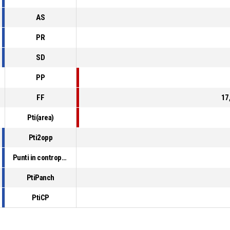
AS
PR
SD
PP
FF
17
Pti(area)
Pti2opp
Punti in contropiede
PtiPanch
PtiCP