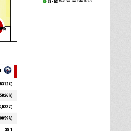
78 - 52
Costruzioni Italia Broni
9
%
M
1,8312%)
5,5826%)
33,033%)
2,0859%)
38,1