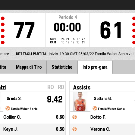
Periodo
4
77
61
00:00
SCH
24
21
15
17
77
CAM
10
19
19
13
61
omare
DETTAGLI PARTITA
Inizio: 19:30 GMT 05/03/22
Famila Wuber Schio vs
tita
Mappa di Tiro
Statistiche
Info pre-gara
RO
RD
lzi
Assists
9.42
Gruda S.
Sottana G.
Famila Wuber Schio
Famila Wuber Schio
Collier C.
8.60
Dotto F.
Keys J.
8.50
Verona C.