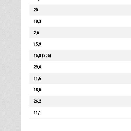
20
10,3
2,6
15,9
15,8 (305)
29,6
11,6
18,5
26,2
11,1