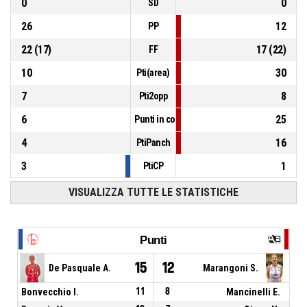
0
0
SD
26
12
PP
22
(
17
)
17
(
22
)
FF
10
30
Pti(area)
7
8
Pti2opp
6
25
Punti in contropiede
4
16
PtiPanch
3
1
PtiCP
VISUALIZZA TUTTE LE STATISTICHE
Punti
15
12
De Pasquale A.
Marangoni S.
Bonvecchio I.
11
8
Mancinelli E.