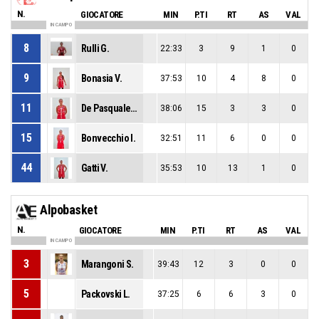
N.
GIOCATORE
MIN
P.TI
RT
AS
VAL
IN CAMPO
8
Rulli G.
22:33
3
9
1
0
9
Bonasia V.
37:53
10
4
8
0
11
De Pasquale A.
38:06
15
3
3
0
15
Bonvecchio I.
32:51
11
6
0
0
44
Gatti V.
35:53
10
13
1
0
Alpobasket
N.
GIOCATORE
MIN
P.TI
RT
AS
VAL
IN CAMPO
3
Marangoni S.
39:43
12
3
0
0
5
Packovski L.
37:25
6
6
3
0