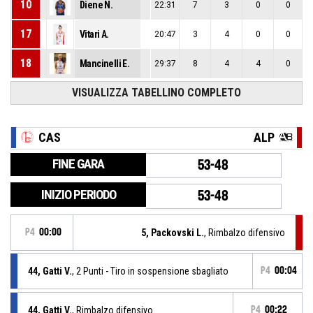
10
Diene N.
22:31
7
3
0
0
17
Vitari A.
20:47
3
4
0
0
18
Mancinelli E.
29:37
8
4
4
0
VISUALIZZA TABELLINO COMPLETO
CAS
ALP
FINE GARA
53-48
INIZIO PERIODO
53-48
P4
00:00
5, Packovski L.
, Rimbalzo difensivo
44, Gatti V.
, 2 Punti - Tiro in sospensione sbagliato
P4
00:04
44, Gatti V.
, Rimbalzo difensivo
P4
00:22