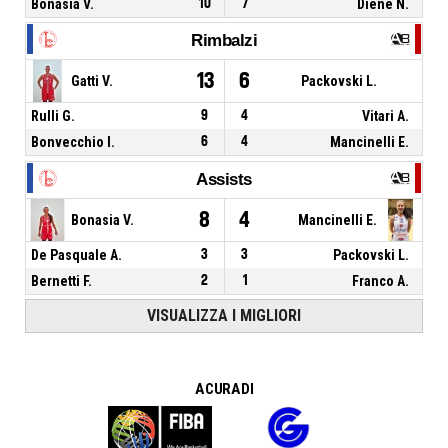
Bonasia V.
10
7
Diene N.
Rimbalzi
13
6
Gatti V.
Packovski L.
Rulli G.
9
4
Vitari A.
Bonvecchio I.
6
4
Mancinelli E.
Assists
8
4
Bonasia V.
Mancinelli E.
De Pasquale A.
3
3
Packovski L.
Bernetti F.
2
1
Franco A.
VISUALIZZA I MIGLIORI
A CURA DI