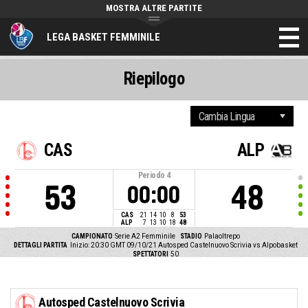
MOSTRA ALTRE PARTITE
LEGA BASKET FEMMINILE
Riepilogo
CAS
ALP
Periodo
4
53
48
00:00
CAS
21
14
10
8
53
ALP
7
13
10
18
48
CAMPIONATO
Serie A2 Femminile
STADIO
Palaoltrepo
DETTAGLI PARTITA
Inizio: 20:30 GMT 09/10/21
Autosped Castelnuovo Scrivia vs Alpobasket
SPETTATORI
50
Autosped Castelnuovo Scrivia