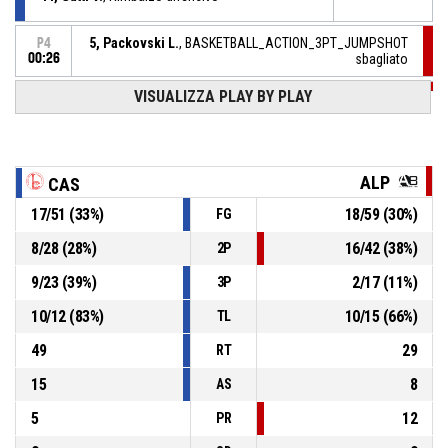
5, Packovski L.
, BASKETBALL_ACTION_3PT_JUMPSHOT
P4
00:26
sbagliato
VISUALIZZA PLAY BY PLAY
P4
00:32
17, Vitari A.
, Rimbalzo difensivo
8, Rulli G.
, 2 Punti - Tiro in sospensione sbagliato
P4
00:37
ALP
CAS
P4
5, Packovski L.
, 2 Punti - Tiro in sospensione
17
/
51
(
33
%)
18
/
59
(
30
%)
FG
01:04
realizzato
53-48
Alpobasket
- sotto di 5
8
/
28
(
28
%)
16
/
42
(
38
%)
2P
P4
01:09
18, Mancinelli E.
, Palla recuperata
9
/
23
(
39
%)
2
/
17
(
11
%)
3P
10
/
12
(
83
%)
10
/
15
(
66
%)
TL
49
29
RT
15
8
AS
5
12
PR