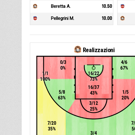
Beretta A.
10.50
Pellegrini M.
10.00
Realizzazioni
0/3
4/6
0%
67%
1/1
16/22
100%
73%
16/37
5/8
1/5
43%
63%
20%
3/12
25%
7/20
7
35%
5
3/4