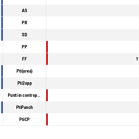
AS
PR
SD
PP
FF
1
Pti(area)
Pti2opp
Punti in contropiede
PtiPanch
PtiCP