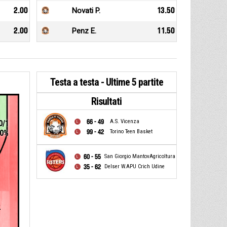
2.00
Novati P.
13.50
2.00
Penz E.
11.50
Testa a testa - Ultime 5 partite
Risultati
66 - 49
A.S. Vicenza
0/1
99 - 42
Torino Teen Basket
0%
60 - 55
San Giorgio MantovAgricoltura
35 - 62
Delser W.APU Crich Udine
2