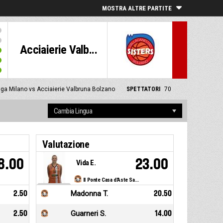
MOSTRA ALTRE PARTITE
Acciaierie Valb...
nga Milano vs Acciaierie Valbruna Bolzano
SPETTATORI
70
Valutazione
8.00
23.00
Vida E.
Il Ponte Casa d'Aste Sanga Milano
2.50
Madonna T.
20.50
2.50
Guarneri S.
14.00