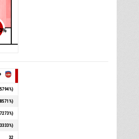
3
%
P
4,5794%)
2,8571%)
2,7273%)
3,3333%)
32