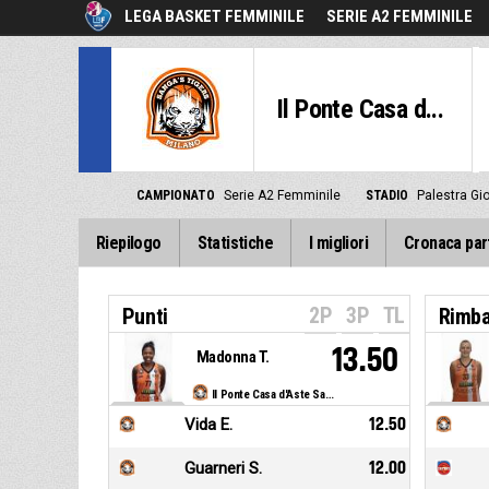
LEGA BASKET FEMMINILE
SERIE A2 FEMMINILE
Il Ponte Casa d...
CAMPIONATO
Serie A2 Femminile
STADIO
Palestra Gi
Riepilogo
Statistiche
I migliori
Cronaca par
2P
3P
TL
Punti
Rimba
13.50
Madonna T.
Il Ponte Casa d'Aste Sanga Milano
Vida E.
12.50
Guarneri S.
12.00