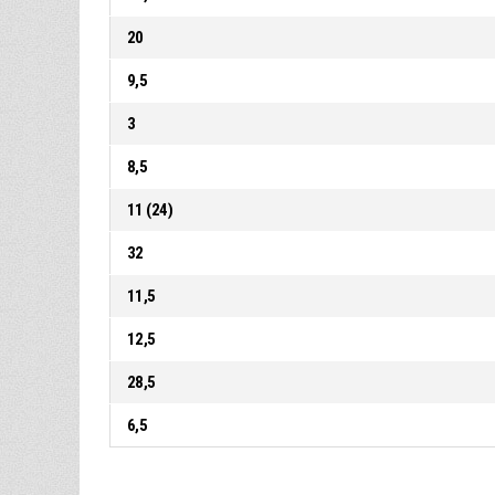
20
9,5
3
8,5
11 (24)
32
11,5
12,5
28,5
6,5