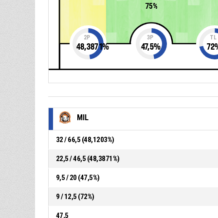
75%
2P
3P
TL
48,3871
%
47,5
%
72
MIL
32 / 66,5 (48,1203%)
22,5 / 46,5 (48,3871%)
9,5 / 20 (47,5%)
9 / 12,5 (72%)
47,5