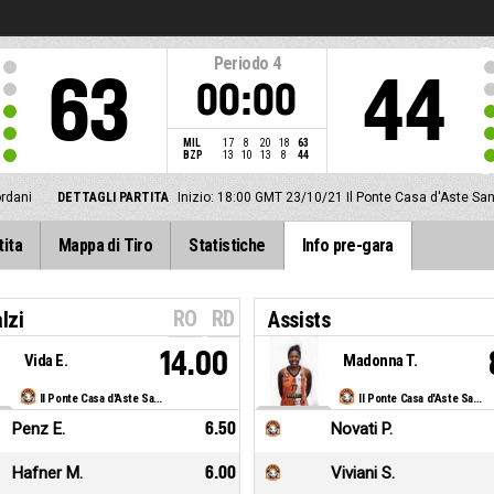
Periodo
4
63
44
00:00
MIL
17
8
20
18
63
BZP
13
10
13
8
44
ordani
DETTAGLI PARTITA
Inizio: 18:00 GMT 23/10/21
Il Ponte Casa d'Aste Sa
tita
Mappa di Tiro
Statistiche
Info pre-gara
RO
RD
lzi
Assists
14.00
Vida E.
Madonna T.
Il Ponte Casa d'Aste Sanga Milano
Il Ponte Casa d'Aste Sanga Milano
Penz E.
6.50
Novati P.
Hafner M.
6.00
Viviani S.