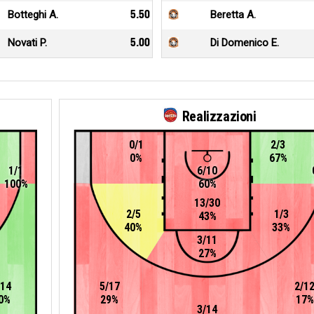
Botteghi A.
5.50
Beretta A.
Novati P.
5.00
Di Domenico E.
Realizzazioni
0/1
2/3
0%
67%
1/1
6/10
100%
60%
13/30
2/5
1/3
43%
40%
33%
3/11
27%
/14
5/17
2/1
0%
29%
17%
3/14