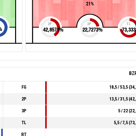
21%
2P
3P
TL
%
42,8571
%
22,7273
%
73,333
BZ
FG
18,5 / 53,5 (3
2P
13,5 / 31,5 (4
3P
5 / 22 (2
TL
5,5 / 7,5 (7
RT