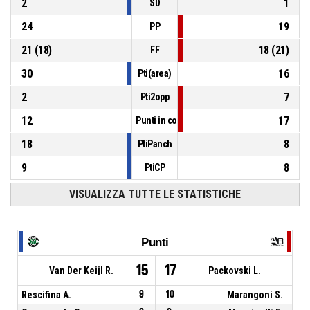
2
1
SD
24
19
PP
21
(
18
)
18
(
21
)
FF
30
16
Pti(area)
2
7
Pti2opp
12
17
Punti in contropiede
18
8
PtiPanch
9
8
PtiCP
VISUALIZZA TUTTE LE STATISTICHE
Punti
15
17
Van Der Keijl R.
Packovski L.
Rescifina A.
9
10
Marangoni S.