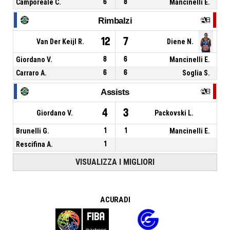
Camporeale C.
6
8
Mancinelli E.
Rimbalzi
12
7
Van Der Keijl R.
Diene N.
Giordano V.
8
6
Mancinelli E.
Carraro A.
6
6
Soglia S.
Assists
4
3
Giordano V.
Packovski L.
Brunelli G.
1
1
Mancinelli E.
Rescifina A.
1
VISUALIZZA I MIGLIORI
A CURA DI