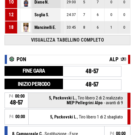
10
Diene N.
29:00
5
7
0
0
12
Soglia S.
24:37
7
6
0
0
18
Mancinelli E.
33:45
8
6
1
0
VISUALIZZA TABELLINO COMPLETO
PON
ALP
FINE GARA
48-57
INIZIO PERIODO
48-57
P4
00:00
5, Packovski L.
, Tiro libero 2 di 2 realizzato
48-57
MEP Pellegrini Alpo
- avanti di 9
P4
00:00
5, Packovski L.
, Tiro libero 1 di 2 sbagliato
8, Camporeale C.
, Sostituzione - Esce
P4
00:00