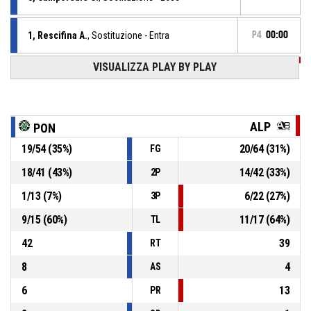
1, Rescifina A.
, Sostituzione - Entra
P4
00:00
VISUALIZZA PLAY BY PLAY
P4
00:00
5, Packovski L.
, Fallo subito
8, Camporeale C.
, Fallo personale
P4
00:00
ALP
PON
P4
00:01
12, Carraro A.
, Tiro libero 2 di 2 realizzato
19
/
54
(
35
%)
20
/
64
(
31
%)
FG
48-56
Ponzano Basket
- sotto di 8
18
/
41
(
43
%)
14
/
42
(
33
%)
2P
12, Carraro A.
, Tiro libero 1 di 2 sbagliato
P4
00:01
1
/
13
(
7
%)
6
/
22
(
27
%)
3P
9
/
15
(
60
%)
11
/
17
(
64
%)
TL
42
39
RT
8
4
AS
6
13
PR