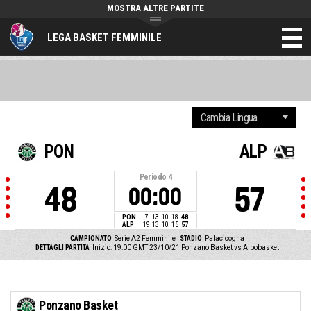
MOSTRA ALTRE PARTITE
LEGA BASKET FEMMINILE
PON
ALP
Periodo
4
48
57
00:00
PON
7
13
10
18
48
ALP
19
13
10
15
57
CAMPIONATO
Serie A2 Femminile
STADIO
Palacicogna
DETTAGLI PARTITA
Inizio: 19:00 GMT 23/10/21
Ponzano Basket vs Alpobasket
Ponzano Basket