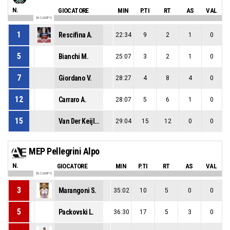
N.
GIOCATORE
MIN
P.TI
RT
AS
VAL
IN CAMPO
1
Rescifina A.
22:34
9
2
1
0
5
Bianchi M.
25:07
3
2
1
0
7
Giordano V.
28:27
4
8
4
0
12
Carraro A.
28:07
5
6
1
0
15
Van Der Keijl R.
29:04
15
12
0
0
MEP Pellegrini Alpo
N.
GIOCATORE
MIN
P.TI
RT
AS
VAL
IN CAMPO
3
Marangoni S.
35:02
10
5
0
0
5
Packovski L.
36:30
17
5
3
0