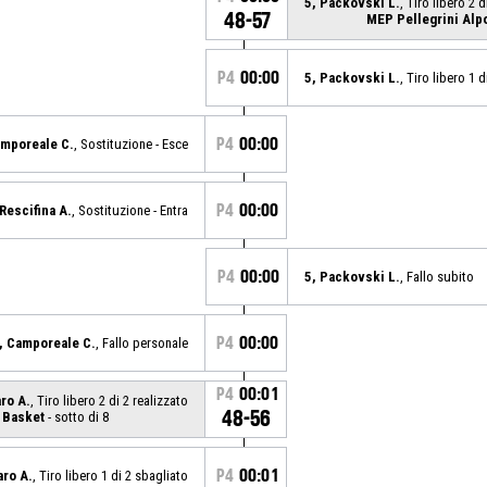
5, Packovski L.
, Tiro libero 2 d
48-57
MEP Pellegrini Alp
P4
00:00
5, Packovski L.
, Tiro libero 1 
P4
00:00
amporeale C.
, Sostituzione - Esce
P4
00:00
 Rescifina A.
, Sostituzione - Entra
P4
00:00
5, Packovski L.
, Fallo subito
P4
00:00
, Camporeale C.
, Fallo personale
P4
00:01
aro A.
, Tiro libero 2 di 2 realizzato
48-56
 Basket
- sotto di 8
P4
00:01
aro A.
, Tiro libero 1 di 2 sbagliato