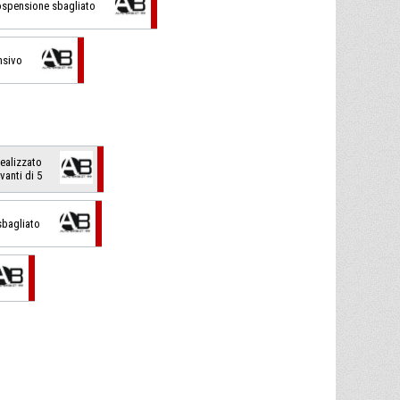
 sospensione sbagliato
nsivo
 realizzato
vanti di 5
 sbagliato