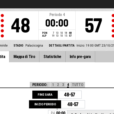
Periodo
4
48
57
00:00
PON
7
13
10
18
48
ALP
19
13
10
15
57
minile
STADIO
Palacicogna
DETTAGLI PARTITA
Inizio: 19:00 GMT 23/10/2
tita
Mappa di Tiro
Statistiche
Info pre-gara
PERIODO:
1
2
3
4
TUTTO
48-57
FINE GARA
48-57
INIZIO PERIODO
P4
00:00