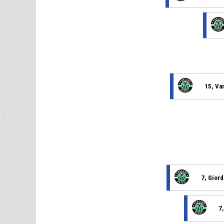
15, Van
7, Giord
7