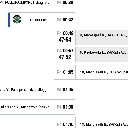
P4
00:39
3PT_PULLUPJUMPSHOT sbagliato
P4
00:42
Timeout Pieno
P4
00:42
3, Marangoni S.
, BASKETBALL
47-54
P4
00:57
5, Packovski L.
, BASKETBALL
47-52
P4
01:05
18, Mancinelli E.
, Palla recupe
P4
01:05
ano V.
, Palla persa - dal palleggio
P4
01:06
, Giordano V.
, Rimbalzo difensivo
P4
01:10
18, Mancinelli E.
, BASKETBAL