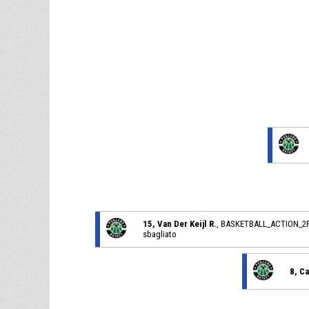
15, Van Der Keijl R.
, BASKETBALL_ACTION
sbagliato
8, C