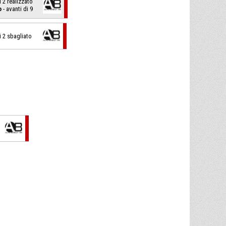
i 2 realizzato
o
- avanti di 9
di 2 sbagliato