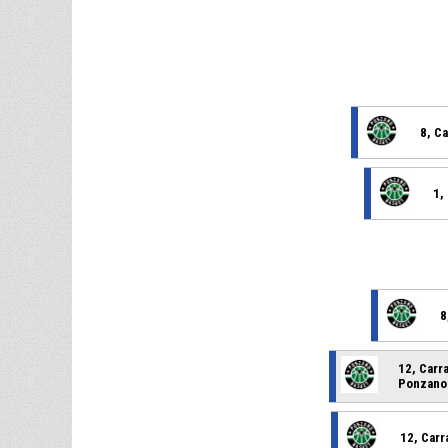
8, C
1,
8
12, Carr
Ponzano
12, Carr