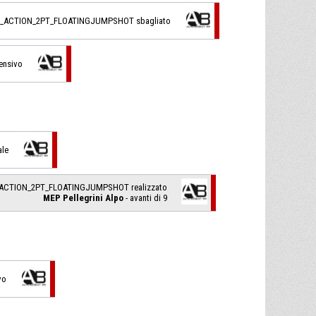
L_ACTION_2PT_FLOATINGJUMPSHOT sbagliato
fensivo
ale
_ACTION_2PT_FLOATINGJUMPSHOT realizzato
MEP Pellegrini Alpo
- avanti di 9
vo