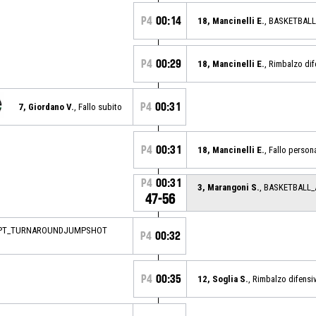
P4
00:14
18, Mancinelli E.
, BASKETBAL
P4
00:29
18, Mancinelli E.
, Rimbalzo di
P4
00:31
7, Giordano V.
, Fallo subito
P4
00:31
18, Mancinelli E.
, Fallo person
P4
00:31
3, Marangoni S.
, BASKETBALL
47-56
_2PT_TURNAROUNDJUMPSHOT
P4
00:32
P4
00:35
12, Soglia S.
, Rimbalzo difensi