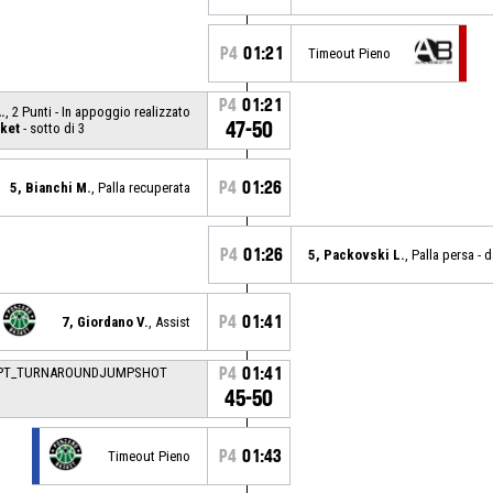
P4
01:21
Timeout Pieno
P4
01:21
.
, 2 Punti - In appoggio realizzato
47-50
ket
- sotto di 3
P4
01:26
5, Bianchi M.
, Palla recuperata
P4
01:26
5, Packovski L.
, Palla persa - 
P4
01:41
7, Giordano V.
, Assist
_2PT_TURNAROUNDJUMPSHOT
P4
01:41
45-50
P4
01:43
Timeout Pieno