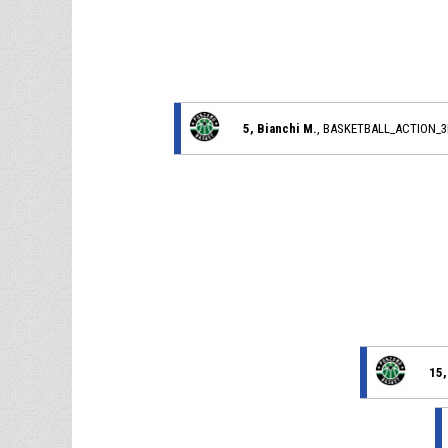
5, Bianchi M.
, BASKETBALL_ACTION_
15,