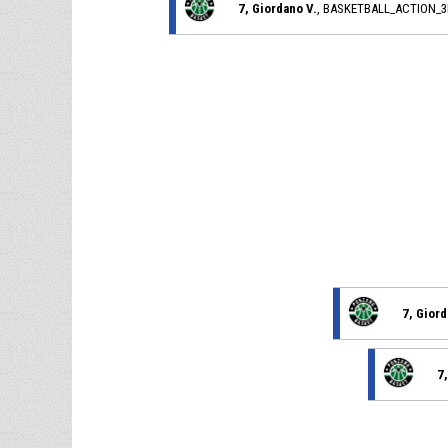
7, Giordano V.
, BASKETBALL_ACTION_
7, Giord
7