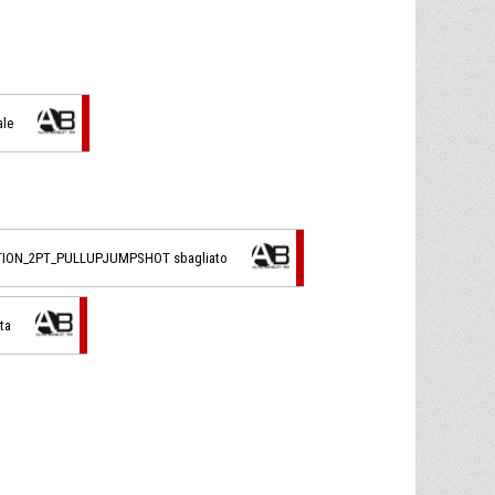
ale
TION_2PT_PULLUPJUMPSHOT sbagliato
ta