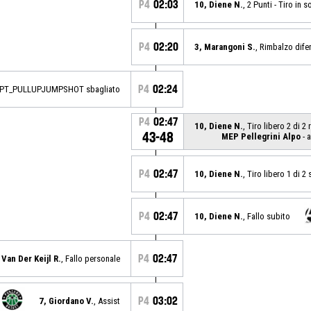
P4
02:03
10, Diene N.
, 2 Punti - Tiro in
P4
02:20
3, Marangoni S.
, Rimbalzo dife
P4
02:24
3PT_PULLUPJUMPSHOT sbagliato
P4
02:47
10, Diene N.
, Tiro libero 2 di 2
43-48
MEP Pellegrini Alpo
- a
P4
02:47
10, Diene N.
, Tiro libero 1 di 2
P4
02:47
10, Diene N.
, Fallo subito
P4
02:47
 Van Der Keijl R.
, Fallo personale
P4
03:02
7, Giordano V.
, Assist