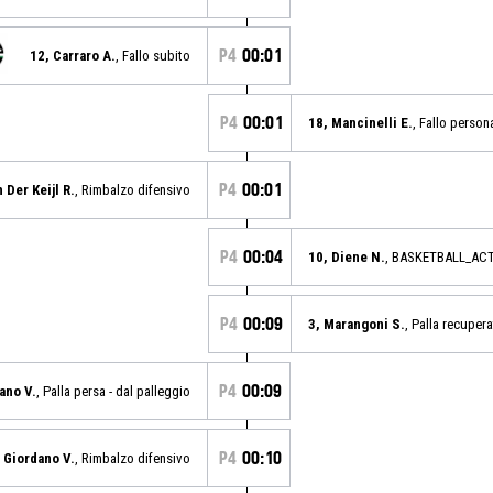
P4
00:01
12, Carraro A.
, Fallo subito
P4
00:01
18, Mancinelli E.
, Fallo person
P4
00:01
 Der Keijl R.
, Rimbalzo difensivo
P4
00:04
10, Diene N.
, BASKETBALL_AC
P4
00:09
3, Marangoni S.
, Palla recupera
P4
00:09
ano V.
, Palla persa - dal palleggio
P4
00:10
, Giordano V.
, Rimbalzo difensivo