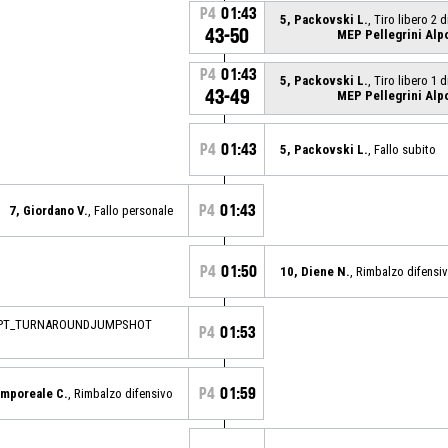
P4
01:43
5, Packovski L.
, Tiro libero 2 d
43-50
MEP Pellegrini Alp
P4
01:43
5, Packovski L.
, Tiro libero 1 d
43-49
MEP Pellegrini Alp
P4
01:43
5, Packovski L.
, Fallo subito
P4
01:43
7, Giordano V.
, Fallo personale
P4
01:50
10, Diene N.
, Rimbalzo difensi
_2PT_TURNAROUNDJUMPSHOT
P4
01:53
P4
01:59
amporeale C.
, Rimbalzo difensivo