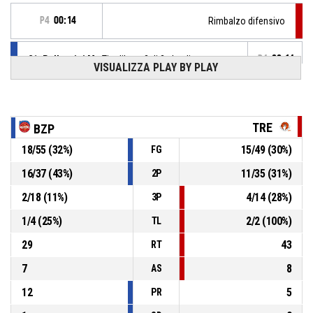
P4
00:14
Rimbalzo difensivo
21, Pellegrini M.
, Tiro libero 2 di 2 sbagliato
P4
00:14
VISUALIZZA PLAY BY PLAY
21, Pellegrini M.
, Tiro libero 1 di 2 sbagliato
P4
00:14
TRE
BZP
21, Pellegrini M.
, Fallo subito
P4
00:15
18
/
55
(
32
%)
15
/
49
(
30
%)
FG
16
/
37
(
43
%)
11
/
35
(
31
%)
2P
P4
00:15
7, Beraldo F.
, Fallo personale
2
/
18
(
11
%)
4
/
14
(
28
%)
3P
21, Pellegrini M.
, Palla recuperata
P4
00:21
1
/
4
(
25
%)
2
/
2
(
100
%)
TL
29
43
RT
7
8
AS
12
5
PR