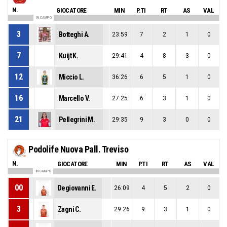
N.
GIOCATORE
MIN
P.TI
RT
AS
VAL
IN CAMPO
3
Botteghi A.
23:59
7
2
1
0
7
Kuijt K.
29:41
4
8
3
0
12
Miccio L.
36:26
6
5
1
0
16
Marcello V.
27:25
6
3
1
0
21
Pellegrini M.
29:35
9
3
0
0
Podolife Nuova Pall. Treviso
N.
GIOCATORE
MIN
P.TI
RT
AS
VAL
IN CAMPO
00
Degiovanni E.
26:09
4
5
2
0
3
Zagni C.
29:26
9
3
1
0