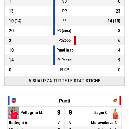
1
0
SD
13
23
PP
10
(
14
)
14
(
10
)
FF
20
8
Pti(area)
2
6
Pti2opp
10
4
Punti in contropiede
14
9
PtiPanch
0
0
PtiCP
VISUALIZZA TUTTE LE STATISTICHE
Punti
9
9
Pellegrini M.
Zagni C.
Botteghi A.
7
6
Moravcikova A.