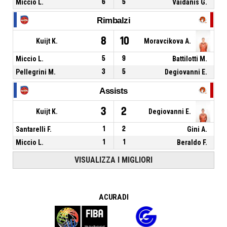
Miccio L.
6
5
Vaidanis G.
Rimbalzi
8
10
Kuijt K.
Moravcikova A.
Miccio L.
5
9
Battilotti M.
Pellegrini M.
3
5
Degiovanni E.
Assists
3
2
Kuijt K.
Degiovanni E.
Santarelli F.
1
2
Gini A.
Miccio L.
1
1
Beraldo F.
VISUALIZZA I MIGLIORI
A CURA DI