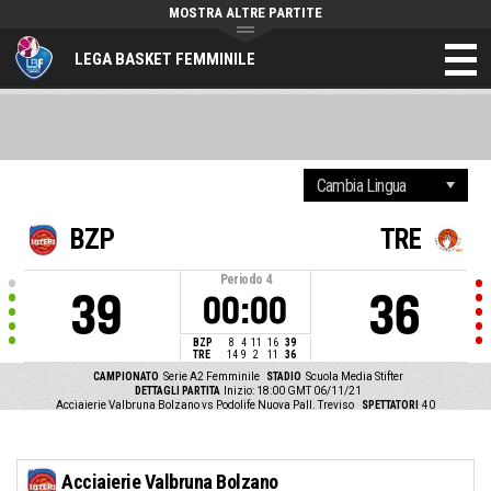
MOSTRA ALTRE PARTITE
LEGA BASKET FEMMINILE
BZP
TRE
Periodo
4
39
36
00:00
BZP
8
4
11
16
39
TRE
14
9
2
11
36
CAMPIONATO
Serie A2 Femminile
STADIO
Scuola Media Stifter
DETTAGLI PARTITA
Inizio: 18:00 GMT 06/11/21
Acciaierie Valbruna Bolzano vs Podolife Nuova Pall. Treviso
SPETTATORI
40
Acciaierie Valbruna Bolzano