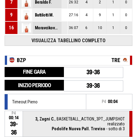
7
Beraldo F.
26:32
4
2
1
0
9
Battilotti M.
27:16
4
9
1
0
16
Moravcikova A.
36:07
6
10
1
0
VISUALIZZA TABELLINO COMPLETO
BZP
TRE
FINE GARA
39-36
INIZIO PERIODO
39-36
Timeout Pieno
P4
00:04
P4
00:14
3, Zagni C.
, BASKETBALL_ACTION_3PT_JUMPSHOT
39-
realizzato
Podolife Nuova Pall. Treviso
- sotto di 3
36