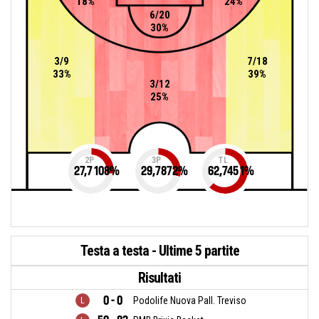
18%
24%
6/20
30%
3/9
7/18
33%
39%
3/12
25%
2P
3P
TL
27,7108
%
29,7872
%
62,7451
%
Testa a testa - Ultime 5 partite
Risultati
0 - 0
Podolife Nuova Pall. Treviso