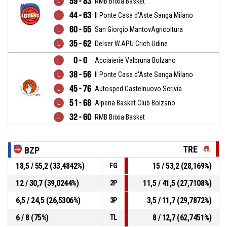
59 - 83
RMB Brixia Basket
44 - 63
Il Ponte Casa d'Aste Sanga Milano
60 - 55
San Giorgio MantovAgricoltura
35 - 62
Delser W.APU Crich Udine
0 - 0
Acciaierie Valbruna Bolzano
38 - 56
Il Ponte Casa d'Aste Sanga Milano
45 - 76
Autosped Castelnuovo Scrivia
51 - 68
Alperia Basket Club Bolzano
32 - 60
RMB Brixia Basket
TRE
BZP
18,5 / 55,2 (33,4842%)
15 / 53,2 (28,169%)
FG
12 / 30,7 (39,0244%)
11,5 / 41,5 (27,7108%)
2P
6,5 / 24,5 (26,5306%)
3,5 / 11,7 (29,7872%)
3P
6 / 8 (75%)
8 / 12,7 (62,7451%)
TL