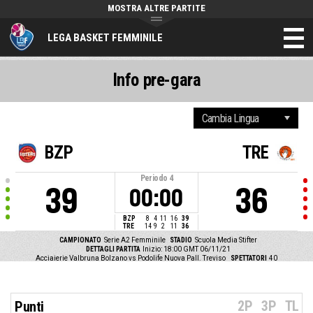
MOSTRA ALTRE PARTITE
LEGA BASKET FEMMINILE
Info pre-gara
BZP
TRE
Periodo
4
39
36
00:00
BZP
8
4
11
16
39
TRE
14
9
2
11
36
CAMPIONATO
Serie A2 Femminile
STADIO
Scuola Media Stifter
DETTAGLI PARTITA
Inizio: 18:00 GMT 06/11/21
Acciaierie Valbruna Bolzano vs Podolife Nuova Pall. Treviso
SPETTATORI
40
2P
3P
TL
Punti