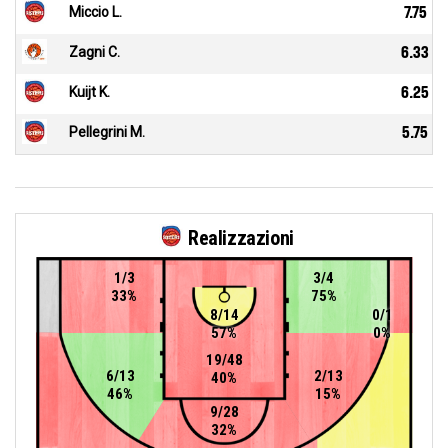
Miccio L.
7.75
Zagni C.
6.33
Kuijt K.
6.25
Pellegrini M.
5.75
Realizzazioni
1/3
3/4
33%
75%
8/14
0/1
57%
0%
19/48
6/13
2/13
40%
46%
15%
9/28
32%