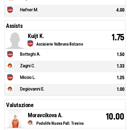
Hafner M.
4.00
Assists
Kuijt K.
1.75
Acciaierie Valbruna Bolzano
Botteghi A.
1.50
Zagni C.
1.33
Miccio L.
1.25
Degiovanni E.
1.00
Valutazione
Moravcikova A.
10.00
Podolife Nuova Pall. Treviso