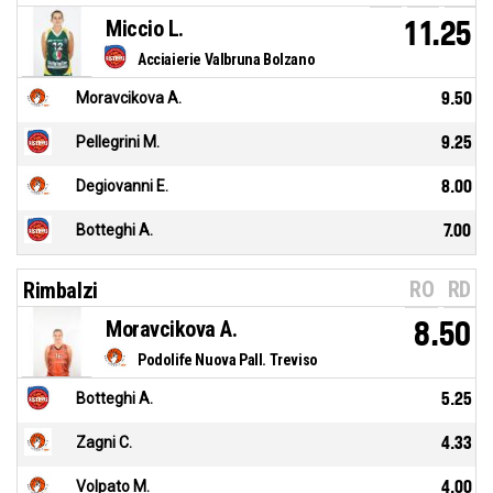
Miccio L.
11.25
Acciaierie Valbruna Bolzano
Moravcikova A.
9.50
Pellegrini M.
9.25
Degiovanni E.
8.00
Botteghi A.
7.00
RO
RD
Rimbalzi
Moravcikova A.
8.50
Podolife Nuova Pall. Treviso
Botteghi A.
5.25
Zagni C.
4.33
Volpato M.
4.00