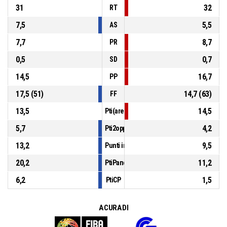
31
32
RT
7,5
5,5
AS
7,7
8,7
PR
0,5
0,7
SD
14,5
16,7
PP
17,5 (51)
14,7 (63)
FF
13,5
14,5
Pti(area)
5,7
4,2
Pti2opp
13,2
9,5
Punti in contropiede
20,2
11,2
PtiPanch
6,2
1,5
PtiCP
A CURA DI