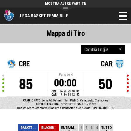
MOSTRA ALTRE PARTITE
LEGA BASKET FEMMINILE
Mappa di Tiro
CRE
CAR
Periodo
4
85
50
00:00
CRE
26
20
29
10
85
CAR
7
16
15
12
50
CAMPIONATO
Serie A2 Femminile
STADIO
Palazzetto Cremonesi
DETTAGLI PARTITA
Inizio: 20:30 GMT 06/11/21
Basket Team Crema vs Blackiron-Rentpoint.it Carugate
SPETTATORI
100
BASKET TEAM CRE...
BLACKIRON-RENTP...
ENTRAMBE
1
2
3
4
TUTTO