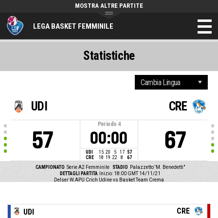
MOSTRA ALTRE PARTITE
LEGA BASKET FEMMINILE
Statistiche
UDI
CRE
Periodo
4
57
67
00:00
UDI
15
20
5
17
57
CRE
18
19
22
8
67
CAMPIONATO
Serie A2 Femminile
STADIO
Palazzetto 'M. Benedetti"
DETTAGLI PARTITA
Inizio: 18:00 GMT 14/11/21
Delser W.APU Crich Udine vs Basket Team Crema
CRE
UDI