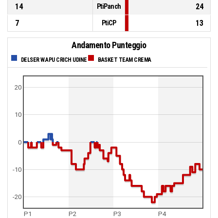
14
24
PtiPanch
7
13
PtiCP
Andamento Punteggio
DELSER W.APU CRICH UDINE
BASKET TEAM CREMA
20
10
0
-10
-20
P1
P2
P3
P4