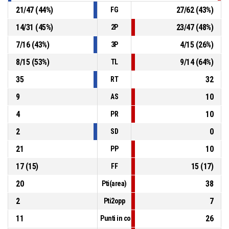
21
/
47
(
44
%)
27
/
62
(
43
%)
FG
14
/
31
(
45
%)
23
/
47
(
48
%)
2P
7
/
16
(
43
%)
4
/
15
(
26
%)
3P
8
/
15
(
53
%)
9
/
14
(
64
%)
TL
35
32
RT
9
10
AS
4
10
PR
2
0
SD
21
10
PP
17
(
15
)
15
(
17
)
FF
20
38
Pti(area)
2
7
Pti2opp
11
26
Punti in contropiede