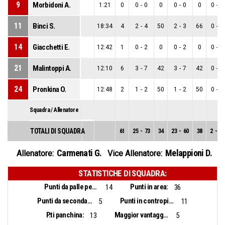
9
Morbidoni A.
1:21
0
0
-
0
0
0
-
0
0
0
-
0
11
Binci S.
18:34
4
2
-
4
50
2
-
3
66
0
-
1
14
Giacchetti E.
12:42
1
0
-
2
0
0
-
2
0
0
-
0
21
Malintoppi A.
12:10
6
3
-
7
42
3
-
7
42
0
-
0
24
Pronkina O.
12:48
2
1
-
2
50
1
-
2
50
0
-
0
Squadra / Allenatore
TOTALI DI SQUADRA
61
25
-
73
34
23
-
60
38
2
-
13
Carmenati G.
Melappioni D.
Allenatore:
Vice Allenatore:
STATISTICHE DI SQUADRA:
Punti da palle perse:
Punti in area:
14
36
Punti da seconda opportunità:
Punti in contropiede:
5
11
P.ti panchina:
Maggior vantaggio:
13
5