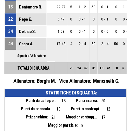
13
Dentamaro R.
22:27
5
1
-
2
50
0
-
1
0
1
-
1
22
Pepe E.
6:47
0
0
-
1
0
0
-
1
0
0
-
0
34
De Liso S.
1:58
0
0
-
1
0
0
-
0
0
0
-
1
44
Capra A.
17:43
4
2
-
4
50
2
-
4
50
0
-
0
Squadra / Allenatore
TOTALI DI SQUADRA
71
24
-
67
35
18
-
47
38
6
-
20
Borghi M.
Mancinelli G.
Allenatore:
Vice Allenatore:
STATISTICHE DI SQUADRA:
Punti da palle perse:
Punti in area:
15
30
Punti da seconda opportunità:
Punti in contropiede:
13
12
P.ti panchina:
Maggior vantaggio:
21
17
Maggior parziale:
8