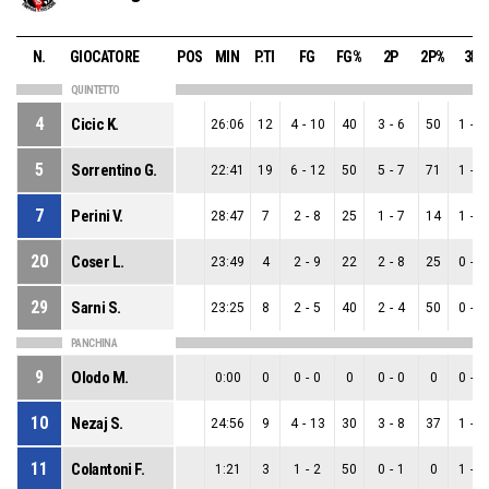
N.
GIOCATORE
POS
MIN
P.TI
FG
FG%
2P
2P%
3P
QUINTETTO
4
Cicic K.
26:06
12
4
-
10
40
3
-
6
50
1
-
4
5
Sorrentino G.
22:41
19
6
-
12
50
5
-
7
71
1
-
5
7
Perini V.
28:47
7
2
-
8
25
1
-
7
14
1
-
1
20
Coser L.
23:49
4
2
-
9
22
2
-
8
25
0
-
1
29
Sarni S.
23:25
8
2
-
5
40
2
-
4
50
0
-
1
PANCHINA
9
Olodo M.
0:00
0
0
-
0
0
0
-
0
0
0
-
0
10
Nezaj S.
24:56
9
4
-
13
30
3
-
8
37
1
-
5
11
Colantoni F.
1:21
3
1
-
2
50
0
-
1
0
1
-
1