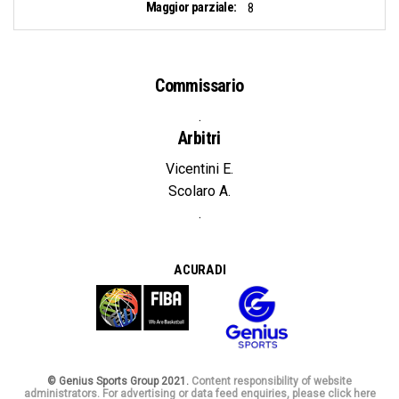
Maggior parziale:
8
Commissario
.
Arbitri
Vicentini E.
Scolaro A.
.
A CURA DI
© Genius Sports Group 2021.
Content responsibility of website
administrators. For advertising or data feed enquiries, please click here