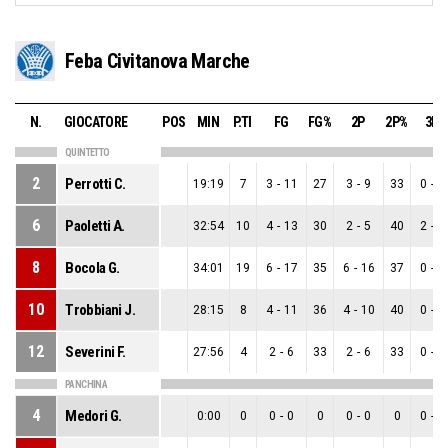
Feba Civitanova Marche
N.
GIOCATORE
POS
MIN
P.TI
FG
FG%
2P
2P%
3P
QUINTETTO
2
Perrotti C.
19:19
7
3
-
11
27
3
-
9
33
0
-
2
6
Paoletti A.
32:54
10
4
-
13
30
2
-
5
40
2
-
8
8
Bocola G.
34:01
19
6
-
17
35
6
-
16
37
0
-
1
10
Trobbiani J.
28:15
8
4
-
11
36
4
-
10
40
0
-
1
12
Severini F.
27:56
4
2
-
6
33
2
-
6
33
0
-
0
PANCHINA
4
Medori G.
0:00
0
0
-
0
0
0
-
0
0
0
-
0