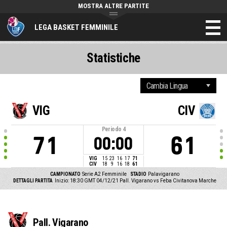
MOSTRA ALTRE PARTITE
LEGA BASKET FEMMINILE
Statistiche
VIG
CIV
Periodo
4
71
61
00:00
VIG
15
23
16
17
71
CIV
18
9
16
18
61
CAMPIONATO
Serie A2 Femminile
STADIO
Palavigarano
DETTAGLI PARTITA
Inizio: 18:30 GMT 04/12/21
Pall. Vigarano vs Feba Civitanova Marche
Pall. Vigarano