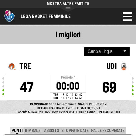
MOSTRA ALTRE PARTITE
LEGA BASKET FEMMINILE
I migliori
TRE
UDI
Periodo
4
47
69
00:00
TRE
13
12
10
12
47
UDI
16
17
22
14
69
CAMPIONATO
Serie A2 Femminile
STADIO
Pal. 'Pascale'
DETTAGLI PARTITA
Inizio: 19:00 GMT 04/12/21
Podolife Nuova Pall. Treviso vs Delser W.APU Crich Udine
SPETTATORI
100
PUNTI
RIMBALZI
ASSISTS
STOPPATE DATE
PALLE RECUPERATE