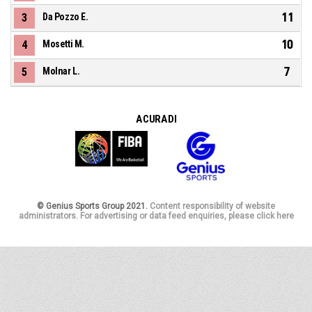
11
3
Da Pozzo E.
10
4
Mosetti M.
7
5
Molnar L.
A CURA DI
© Genius Sports Group 2021.
Content responsibility of website
administrators. For advertising or data feed enquiries, please click here