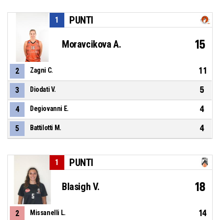
PUNTI
1
15
Moravcikova A.
11
2
Zagni C.
5
3
Diodati V.
4
4
Degiovanni E.
4
5
Battilotti M.
PUNTI
1
18
Blasigh V.
14
2
Missanelli L.