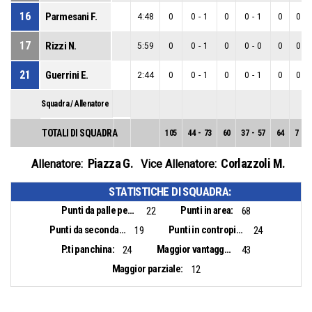
16
Parmesani F.
4:48
0
0
-
1
0
0
-
1
0
0
-
17
Rizzi N.
5:59
0
0
-
1
0
0
-
0
0
0
-
21
Guerrini E.
2:44
0
0
-
1
0
0
-
1
0
0
-
Squadra / Allenatore
TOTALI DI SQUADRA
105
44
-
73
60
37
-
57
64
7
-
1
Piazza G.
Corlazzoli M.
Allenatore:
Vice Allenatore:
STATISTICHE DI SQUADRA:
Punti da palle perse:
Punti in area:
22
68
Punti da seconda opportunità:
Punti in contropiede:
19
24
P.ti panchina:
Maggior vantaggio:
24
43
Maggior parziale:
12