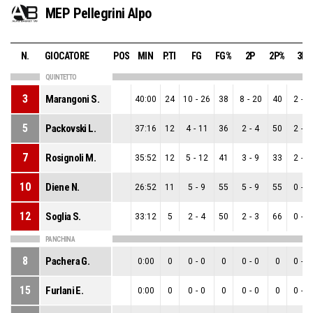
MEP Pellegrini Alpo
N.
GIOCATORE
POS
MIN
P.TI
FG
FG%
2P
2P%
3P
QUINTETTO
3
Marangoni S.
40:00
24
10
-
26
38
8
-
20
40
2
-
6
5
Packovski L.
37:16
12
4
-
11
36
2
-
4
50
2
-
7
7
Rosignoli M.
35:52
12
5
-
12
41
3
-
9
33
2
-
3
10
Diene N.
26:52
11
5
-
9
55
5
-
9
55
0
-
0
12
Soglia S.
33:12
5
2
-
4
50
2
-
3
66
0
-
1
PANCHINA
8
Pachera G.
0:00
0
0
-
0
0
0
-
0
0
0
-
0
15
Furlani E.
0:00
0
0
-
0
0
0
-
0
0
0
-
0