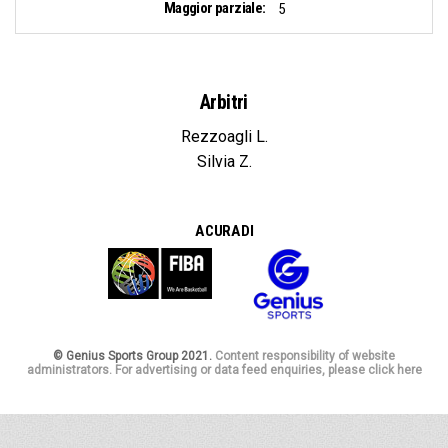
Maggior parziale:
5
Arbitri
Rezzoagli L.
Silvia Z.
A CURA DI
© Genius Sports Group 2021.
Content responsibility of website
administrators. For advertising or data feed enquiries, please click here