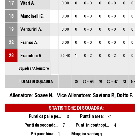
17
Vitari A.
0:00
0
0
-
0
0
0
-
0
0
0
-
0
18
Mancinelli E.
0:00
0
0
-
0
0
0
-
0
0
0
-
0
19
Venturini A.
0:00
0
0
-
0
0
0
-
0
0
0
-
0
22
Franco A.
0:00
0
0
-
0
0
0
-
0
0
0
-
0
28
Franchini A.
26:48
1
0
-
2
0
0
-
2
0
0
-
0
Squadra / Allenatore
TOTALI DI SQUADRA
65
26
-
64
40
20
-
47
42
6
-
17
Soave N.
Saviano P.
,
Dotto F.
Allenatore:
Vice Allenatore:
STATISTICHE DI SQUADRA:
Punti da palle perse:
Punti in area:
3
34
Punti da seconda opportunità:
Punti in contropiede:
7
4
P.ti panchina:
Maggior vantaggio:
1