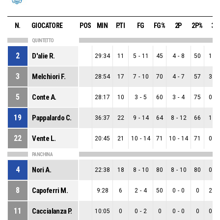
N.
GIOCATORE
POS
MIN
P.TI
FG
FG%
2P
2P%
3P
QUINTETTO
2
D'alie R.
29:34
11
5
-
11
45
4
-
8
50
1
-
3
Melchiori F.
28:54
17
7
-
10
70
4
-
7
57
3
-
5
Conte A.
28:17
10
3
-
5
60
3
-
4
75
0
-
19
Pappalardo C.
36:37
22
9
-
14
64
8
-
12
66
1
-
22
Vente L.
20:45
21
10
-
14
71
10
-
14
71
0
-
PANCHINA
4
Nori A.
22:38
18
8
-
10
80
8
-
10
80
0
-
8
Capoferri M.
9:28
6
2
-
4
50
0
-
0
0
2
-
11
Caccialanza P.
10:05
0
0
-
2
0
0
-
0
0
0
-