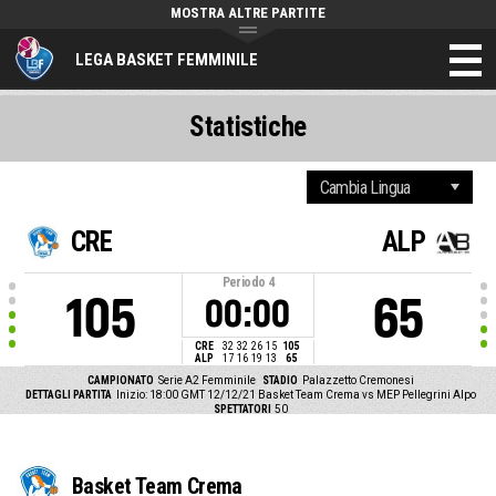
MOSTRA ALTRE PARTITE
LEGA BASKET FEMMINILE
Statistiche
CRE
ALP
Periodo
4
105
65
00:00
CRE
32
32
26
15
105
ALP
17
16
19
13
65
CAMPIONATO
Serie A2 Femminile
STADIO
Palazzetto Cremonesi
DETTAGLI PARTITA
Inizio: 18:00 GMT 12/12/21
Basket Team Crema vs MEP Pellegrini Alpo
SPETTATORI
50
Basket Team Crema