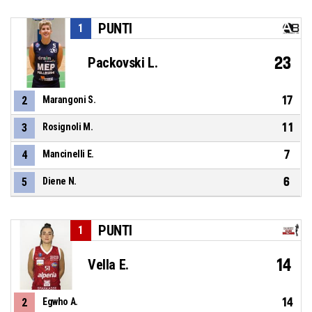
PUNTI
1
23
Packovski L.
17
2
Marangoni S.
11
3
Rosignoli M.
7
4
Mancinelli E.
6
5
Diene N.
PUNTI
1
14
Vella E.
14
2
Egwho A.