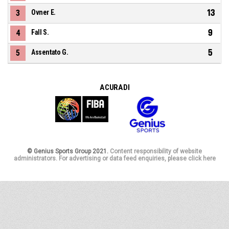
13
3
Ovner E.
9
4
Fall S.
5
5
Assentato G.
A CURA DI
© Genius Sports Group 2021.
Content responsibility of website
administrators. For advertising or data feed enquiries, please click here