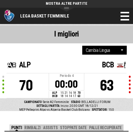
MOSTRA ALTRE PARTITE
LEGA BASKET FEMMINILE
I migliori
ALP
BCB
Periodo
4
70
63
00:00
ALP
15
21
16
18
70
BCB
18
14
14
17
63
CAMPIONATO
Serie A2 Femminile
STADIO
BELLADELLI FORUM
DETTAGLI PARTITA
Inizio: 20:30 GMT 18/12/21
MEP Pellegrini Alpo vs Alperia Basket Club Bolzano
SPETTATORI
150
PUNTI
RIMBALZI
ASSISTS
STOPPATE DATE
PALLE RECUPERATE