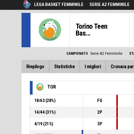
LEGA BASKET FEMMINILE
SERIE A2 FEMMINILE
Torino Teen
Bas...
CAMPIONATO
Serie A2 Femminile
ST
Riepilogo
Statistiche
I migliori
Cronaca par
TOR
18
/
63
(
28
%)
FG
14
/
44
(
31
%)
2P
4
/
19
(
21
%)
3P