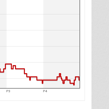
P3
P4