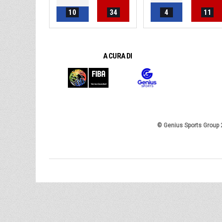
10
34
4
11
A CURA DI
© Genius Sports Group