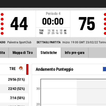
Periodo
4
44
75
00:00
TOR
15
10
6
13
44
TRE
21
25
16
13
75
ADIO
Palestra SportClub
DETTAGLI PARTITA
Inizio: 19:00 GMT 23/02/22
Torin
tita
Mappa di Tiro
Statistiche
Info pre-gara
TRE
Andamento Punteggio
29
/
56
(
51
%)
22
/
42
(
52
%)
30
7
/
14
(
50
%)
20