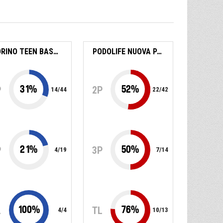
TORINO TEEN BASKET
PODOLIFE NUOVA PALL. TREVISO
31
%
52
%
P
2P
14
/
44
22
/
42
21
%
50
%
P
3P
4
/
19
7
/
14
100
%
76
%
L
TL
4
/
4
10
/
13