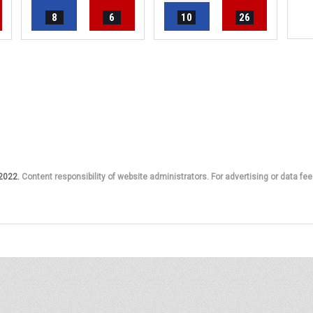
8
6
10
26
 2022.
Content responsibility of website administrators. For advertising or data fee