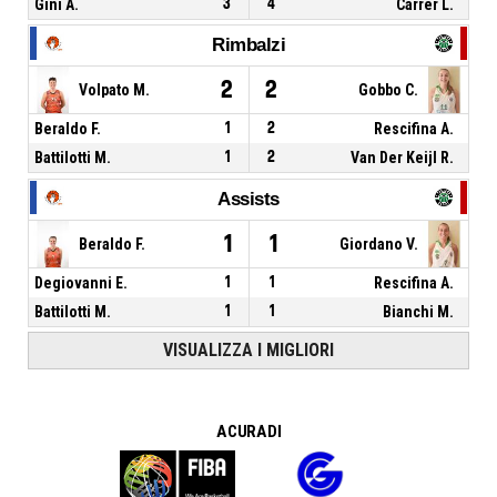
Gini A.
3
4
Carrer L.
Rimbalzi
2
2
Volpato M.
Gobbo C.
Beraldo F.
1
2
Rescifina A.
Battilotti M.
1
2
Van Der Keijl R.
Assists
1
1
Beraldo F.
Giordano V.
Degiovanni E.
1
1
Rescifina A.
Battilotti M.
1
1
Bianchi M.
VISUALIZZA I MIGLIORI
A CURA DI