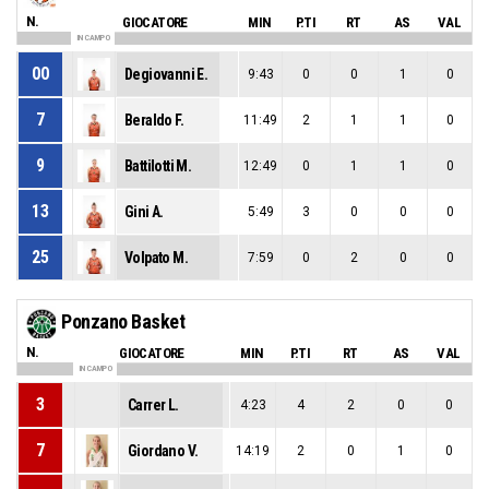
N.
GIOCATORE
MIN
P.TI
RT
AS
VAL
IN CAMPO
00
Degiovanni E.
9:43
0
0
1
0
7
Beraldo F.
11:49
2
1
1
0
9
Battilotti M.
12:49
0
1
1
0
13
Gini A.
5:49
3
0
0
0
25
Volpato M.
7:59
0
2
0
0
Ponzano Basket
N.
GIOCATORE
MIN
P.TI
RT
AS
VAL
IN CAMPO
3
Carrer L.
4:23
4
2
0
0
7
Giordano V.
14:19
2
0
1
0