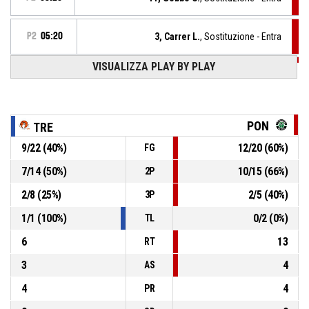
P2
05:20
3, Carrer L.
, Sostituzione - Entra
VISUALIZZA PLAY BY PLAY
P2
05:20
1, Rescifina A.
, Sostituzione - Esce
P2
05:20
8, Camporeale C.
, Sostituzione - Esce
PON
TRE
9
/
22
(
40
%)
12
/
20
(
60
%)
FG
1, Perisa K.
, Sostituzione - Esce
P2
05:20
7
/
14
(
50
%)
10
/
15
(
66
%)
2P
13, Gini A.
, Sostituzione - Entra
P2
05:20
2
/
8
(
25
%)
2
/
5
(
40
%)
3P
1
/
1
(
100
%)
0
/
2
(
0
%)
TL
P2
05:20
22, Zecchin G.
, Fallo subito
6
13
RT
3
4
AS
4
4
PR