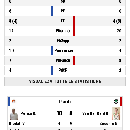
0
0
SD
6
10
PP
8
(
4
)
4
(
8
)
FF
12
20
Pti(area)
2
2
Pti2opp
10
4
Punti in contropiede
7
8
PtiPanch
4
2
PtiCP
VISUALIZZA TUTTE LE STATISTICHE
Punti
10
8
Perisa K.
Van Der Keijl R.
Diodati V.
4
6
Zecchin G.