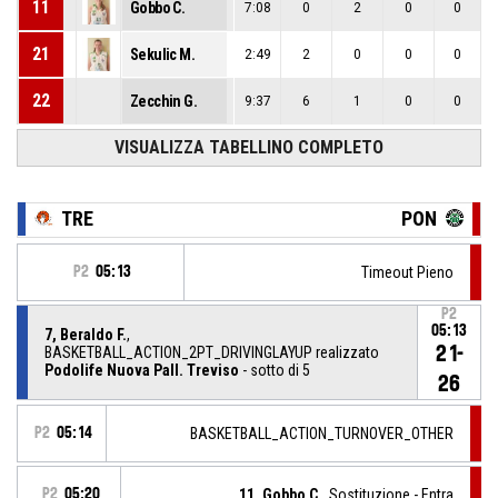
11
Gobbo C.
7:08
0
2
0
0
21
Sekulic M.
2:49
2
0
0
0
22
Zecchin G.
9:37
6
1
0
0
VISUALIZZA TABELLINO COMPLETO
TRE
PON
P2
05:13
Timeout Pieno
P2
05:13
7, Beraldo F.
,
21-
BASKETBALL_ACTION_2PT_DRIVINGLAYUP realizzato
Podolife Nuova Pall. Treviso
- sotto di 5
26
P2
05:14
BASKETBALL_ACTION_TURNOVER_OTHER
P2
05:20
11, Gobbo C.
, Sostituzione - Entra