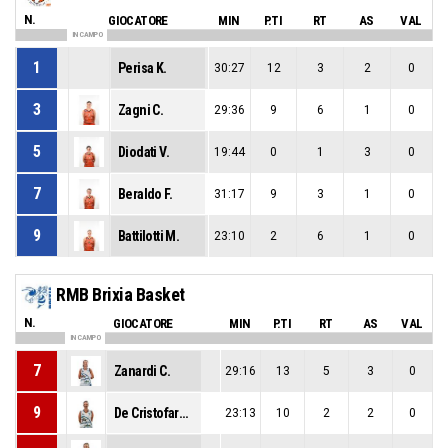
N.
GIOCATORE
MIN
P.TI
RT
AS
VAL
IN CAMPO
1
Perisa K.
30:27
12
3
2
0
3
Zagni C.
29:36
9
6
1
0
5
Diodati V.
19:44
0
1
3
0
7
Beraldo F.
31:17
9
3
1
0
9
Battilotti M.
23:10
2
6
1
0
RMB Brixia Basket
N.
GIOCATORE
MIN
P.TI
RT
AS
VAL
IN CAMPO
7
Zanardi C.
29:16
13
5
3
0
9
De Cristofaro G.
23:13
10
2
2
0