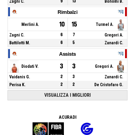
Zagni C.
9
13
Bonomi B.
Rimbalzi
10
15
Merlini A.
Turmel A.
Zagni C.
6
7
Gregori A.
Battilotti M.
6
5
Zanardi C.
Assists
3
3
Diodati V.
Gregori A.
Vaidanis G.
2
3
Zanardi C.
Perisa K.
2
2
De Cristofaro G.
VISUALIZZA I MIGLIORI
A CURA DI