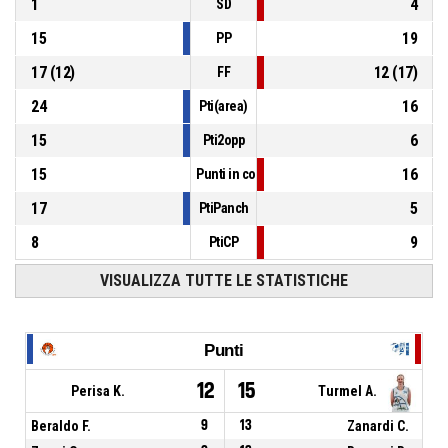
1
4
SD
15
19
PP
17
(
12
)
12
(
17
)
FF
24
16
Pti(area)
15
6
Pti2opp
15
16
Punti in contropiede
17
5
PtiPanch
8
9
PtiCP
VISUALIZZA TUTTE LE STATISTICHE
Punti
12
15
Perisa K.
Turmel A.
Beraldo F.
9
13
Zanardi C.