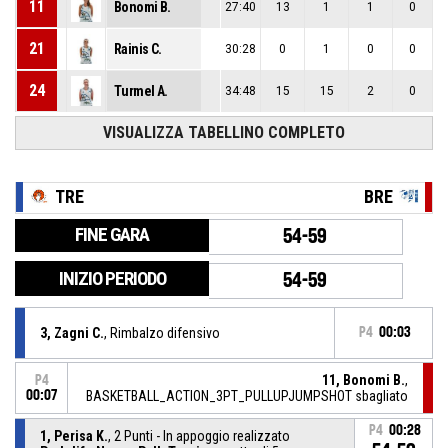
11
Bonomi B.
27:40
13
1
1
0
21
Rainis C.
30:28
0
1
0
0
24
Turmel A.
34:48
15
15
2
0
VISUALIZZA TABELLINO COMPLETO
TRE
BRE
FINE GARA
54-59
INIZIO PERIODO
54-59
3, Zagni C.
, Rimbalzo difensivo
P4
00:03
11, Bonomi B.
,
P4
00:07
BASKETBALL_ACTION_3PT_PULLUPJUMPSHOT sbagliato
P4
00:28
1, Perisa K.
, 2 Punti - In appoggio realizzato