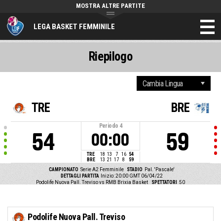
MOSTRA ALTRE PARTITE
LEGA BASKET FEMMINILE
Riepilogo
TRE
BRE
Periodo
4
54
59
00:00
TRE
18
13
7
16
54
BRE
13
21
17
8
59
CAMPIONATO
Serie A2 Femminile
STADIO
Pal. 'Pascale'
DETTAGLI PARTITA
Inizio: 20:00 GMT 06/04/22
Podolife Nuova Pall. Treviso vs RMB Brixia Basket
SPETTATORI
50
Podolife Nuova Pall. Treviso