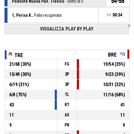
54-59
Podolife Nuova Pall. Treviso
- sotto di 5
1, Perisa K.
, Palla recuperata
P4
00:34
VISUALIZZA PLAY BY PLAY
P4
00:34
24, Turmel A.
, Passaggio sbagliato
9, Battilotti M.
, Palla persa - Fuori dal campo
P4
00:58
BRE
TRE
21
/
68
(
30
%)
19
/
54
(
35
%)
FG
Rimbalzo difensivo
P4
01:17
15
/
49
(
30
%)
9
/
23
(
39
%)
2P
9, De Cristofaro G.
,
P4
6
/
19
(
31
%)
10
/
31
(
32
%)
01:18
BASKETBALL_ACTION_3PT_PULLUPJUMPSHOT sbagliato
3P
6
/
8
(
75
%)
11
/
16
(
68
%)
TL
43
41
RT
11
11
AS
9
9
PR