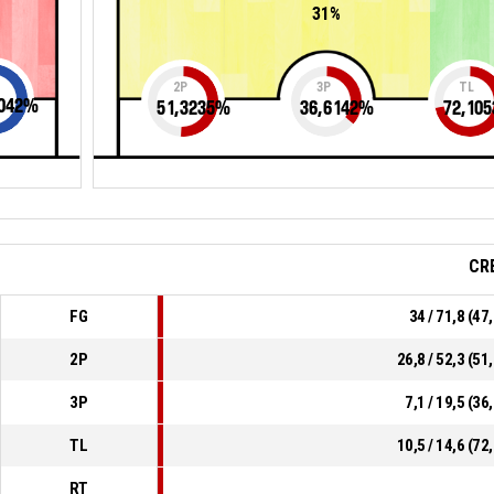
31%
2P
3P
TL
042
%
51,3235
%
36,6142
%
72,105
CR
FG
34 / 71,8 (4
2P
26,8 / 52,3 (5
3P
7,1 / 19,5 (3
TL
10,5 / 14,6 (7
RT