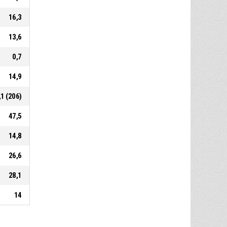
16,3
13,6
0,7
14,9
,1 (206)
47,5
14,8
26,6
28,1
14