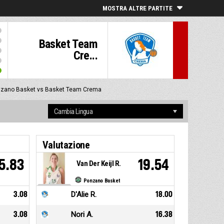
MOSTRA ALTRE PARTITE
Basket Team
Cre...
zano Basket vs Basket Team Crema
Valutazione
5.83
19.54
Van Der Keijl R.
Ponzano Basket
3.08
D'Alie R.
18.00
3.08
Nori A.
16.38