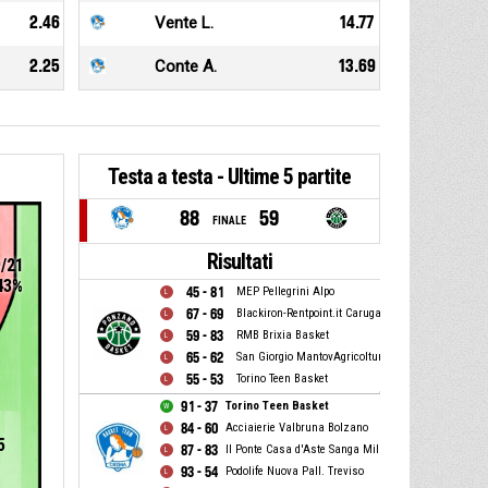
2.46
Vente L.
14.77
2.25
Conte A.
13.69
Testa a testa - Ultime 5 partite
88
59
FINALE
Risultati
9/21
43%
45 - 81
MEP Pellegrini Alpo
67 - 69
Blackiron-Rentpoint.it Carugate
59 - 83
RMB Brixia Basket
65 - 62
San Giorgio MantovAgricoltura
55 - 53
Torino Teen Basket
91 - 37
Torino Teen Basket
84 - 60
Acciaierie Valbruna Bolzano
5
87 - 83
Il Ponte Casa d'Aste Sanga Milano
93 - 54
Podolife Nuova Pall. Treviso