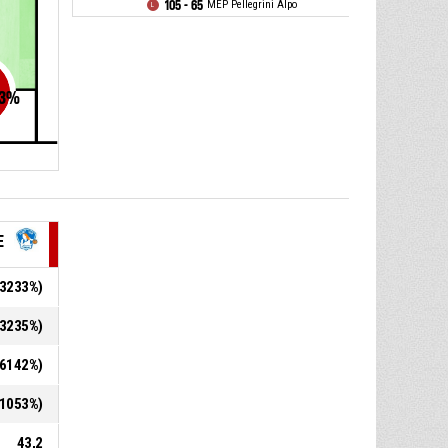
105 - 65
MEP Pellegrini Alpo
3
%
E
7,3233%)
1,3235%)
6,6142%)
2,1053%)
43,2