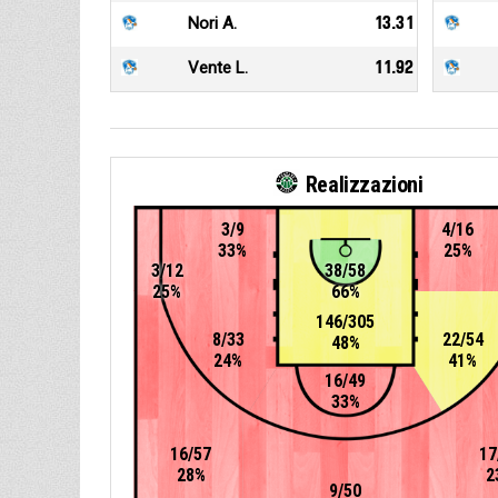
Nori A.
13.31
Vente L.
11.92
Realizzazioni
3/9
4/16
33%
25%
3/12
38/58
25%
66%
146/305
8/33
22/54
48%
24%
41%
16/49
33%
16/57
17
28%
2
9/50