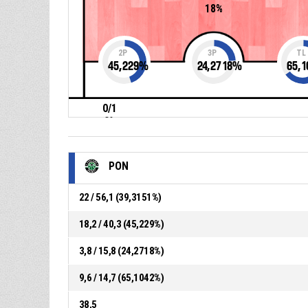
18%
2P
3P
TL
45,229
%
24,2718
%
65,1
0/1
0%
PON
22 / 56,1 (39,3151%)
18,2 / 40,3 (45,229%)
3,8 / 15,8 (24,2718%)
9,6 / 14,7 (65,1042%)
38,5