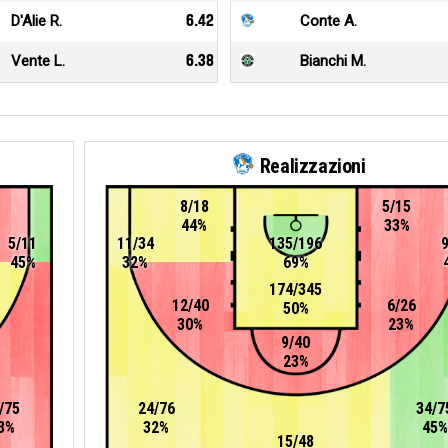
D'Alie R.
6.42
Conte A.
Vente L.
6.38
Bianchi M.
Realizzazioni
8/18
5/15
44%
33%
5/11
11/34
135/196
45%
32%
69%
174/345
12/40
6/26
50%
30%
23%
9/40
23%
/75
24/76
34/7
3%
32%
45%
15/48