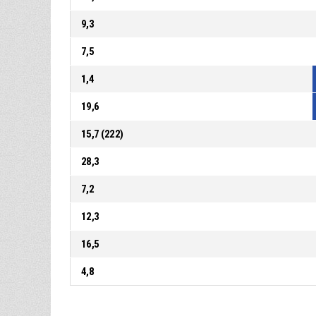
9,3
7,5
1,4
19,6
15,7 (222)
28,3
7,2
12,3
16,5
4,8