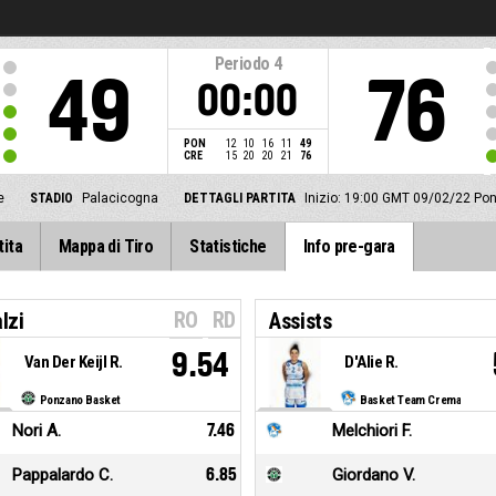
Periodo
4
49
76
00:00
PON
12
10
16
11
49
CRE
15
20
20
21
76
e
STADIO
Palacicogna
DETTAGLI PARTITA
Inizio: 19:00 GMT 09/02/22
Pon
tita
Mappa di Tiro
Statistiche
Info pre-gara
RO
RD
lzi
Assists
9.54
Van Der Keijl R.
D'Alie R.
Ponzano Basket
Basket Team Crema
Nori A.
7.46
Melchiori F.
Pappalardo C.
6.85
Giordano V.