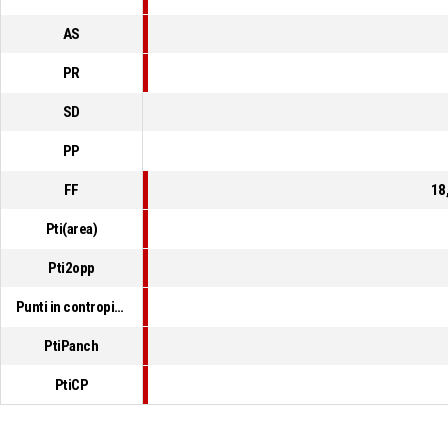
AS
PR
SD
PP
FF
18
Pti(area)
Pti2opp
Punti in contropiede
PtiPanch
PtiCP