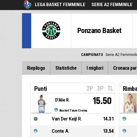
LEGA BASKET FEMMINILE
SERIE A2 FEMMINILE
Ponzano Basket
CAMPIONATO
Serie A2 Femminil
Riepilogo
Statistiche
I migliori
Cronaca par
2P
3P
TL
Punti
Rimba
15.50
D'Alie R.
Basket Team Crema
Van Der Keijl R.
14.31
Conte A.
13.54