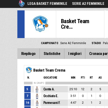
LEGA BASKET FEMMINILE
SERIE A2 FEMMINILE
Basket Team
Cre...
CAMPIONATO
Serie A2 Femminile
STADIO
Pal
Riepilogo
Statistiche
I migliori
Cronaca par
Basket Team Crema
N.
GIOCATORE
MIN
P.TI
RT
AS
IN CAMPO
5
Conte A.
25:10
12
2
5
7
Occhiato E.
3:51
0
1
0
16
Parmesani F.
4:47
2
1
2