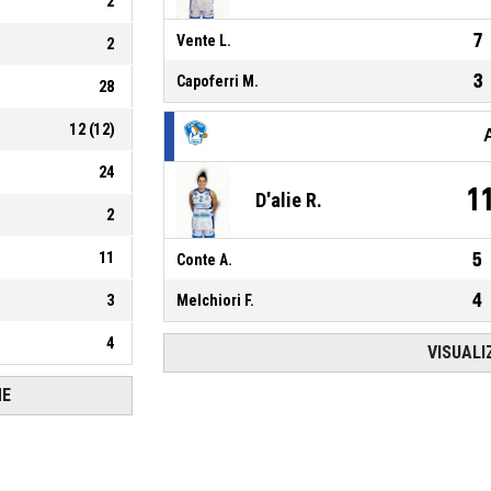
2
7
Vente L.
2
3
Capoferri M.
28
12
(
12
)
24
1
D'alie R.
2
11
5
Conte A.
4
3
Melchiori F.
4
VISUALI
HE