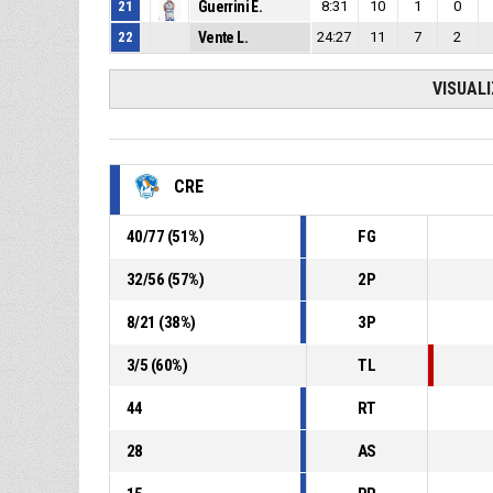
21
Guerrini E.
8:31
10
1
0
22
Vente L.
24:27
11
7
2
VISUAL
CRE
40
/
77
(
51
%)
FG
32
/
56
(
57
%)
2P
8
/
21
(
38
%)
3P
3
/
5
(
60
%)
TL
44
RT
28
AS