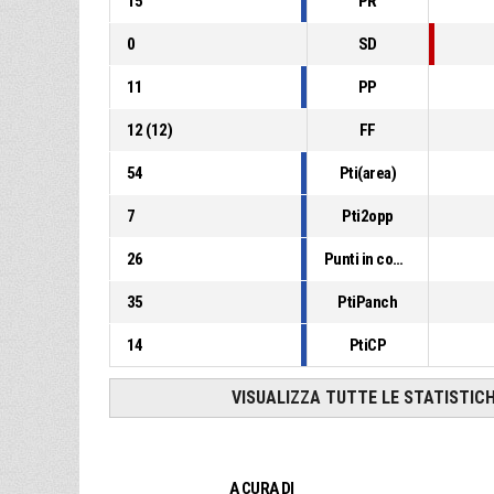
15
PR
0
SD
11
PP
12
(
12
)
FF
54
Pti(area)
7
Pti2opp
26
Punti in contropiede
35
PtiPanch
14
PtiCP
VISUALIZZA TUTTE LE STATISTIC
A CURA DI