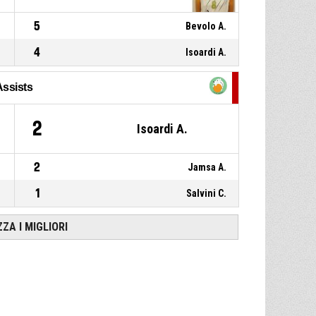
5
Bevolo A.
4
Isoardi A.
Assists
1
2
Isoardi A.
2
Jamsa A.
1
Salvini C.
ZZA I MIGLIORI