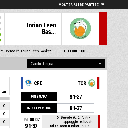
MOSTRA ALTRE PARTITE
Torino Teen
Bas...
am Crema vs Torino Teen Basket
SPETTATORI
100
CRE
TOR
VAL
91-37
FINE GARA
0
91-37
INIZIO PERIODO
0
6, Bevolo A.
, 2 Punti - In
P4
00:07
0
appoggio realizzato
91-37
Torino Teen Basket
- sotto di