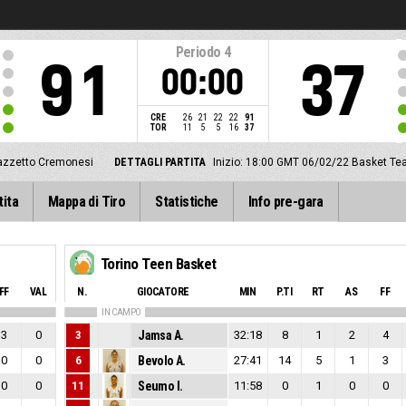
Periodo
4
91
37
00:00
CRE
26
21
22
22
91
TOR
11
5
5
16
37
azzetto Cremonesi
DETTAGLI PARTITA
Inizio: 18:00 GMT 06/02/22
Basket Te
tita
Mappa di Tiro
Statistiche
Info pre-gara
Torino Teen Basket
FF
VAL
N.
GIOCATORE
MIN
P.TI
RT
AS
FF
IN CAMPO
3
0
3
Jamsa A.
32:18
8
1
2
4
0
0
6
Bevolo A.
27:41
14
5
1
3
0
0
11
Seumo I.
11:58
0
1
0
0