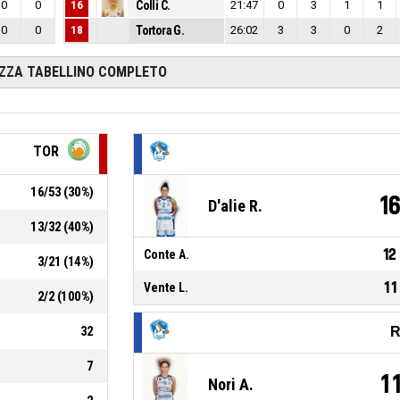
0
0
16
Colli C.
21:47
0
3
1
1
0
0
18
Tortora G.
26:02
3
3
0
2
IZZA TABELLINO COMPLETO
TOR
16
/
53
(
30
%)
1
D'alie R.
13
/
32
(
40
%)
12
Conte A.
3
/
21
(
14
%)
11
Vente L.
2
/
2
(
100
%)
32
R
7
1
Nori A.