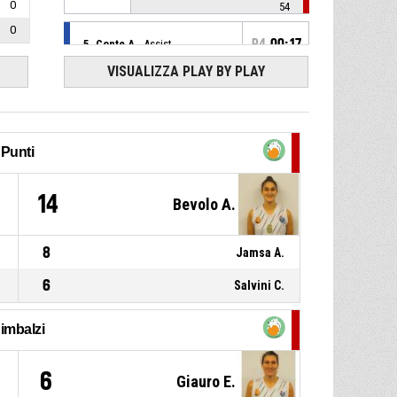
0
54
0
P4
00:17
5, Conte A.
, Assist
VISUALIZZA PLAY BY PLAY
21, Guerrini E.
, 2 Punti - In
P4
00:17
appoggio realizzato
91-35
Basket Team Crema
- avanti di
56
Punti
22, Vente L.
, Rimbalzo
P4
00:22
difensivo
6
14
11, Seumo I.
,
Bevolo A.
P4
BASKETBALL_ACTION_2PT_TURNAROUNDJUMPSHOT
00:26
sbagliato
8
Jamsa A.
6, Bevolo A.
, Rimbalzo
P4
00:34
difensivo
6
Salvini C.
22, Vente L.
,
P4
BASKETBALL_ACTION_2PT_STEPBACKJUMPSHOT
00:41
imbalzi
sbagliato
P4
00:54
22, Vente L.
, Fallo subito
1
6
Giauro E.