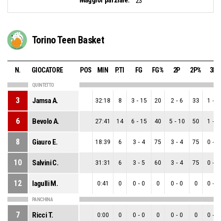
23
Torino Teen Basket
N.
GIOCATORE
POS
MIN
P.TI
FG
FG%
2P
2P%
3P
QUINTETTO
3
Jamsa A.
32:18
8
3
-
15
20
2
-
6
33
1
-
9
6
Bevolo A.
27:41
14
6
-
15
40
5
-
10
50
1
-
5
8
Giauro E.
18:39
6
3
-
4
75
3
-
4
75
0
-
0
10
Salvini C.
31:31
6
3
-
5
60
3
-
4
75
0
-
1
12
Iagulli M.
0:41
0
0
-
0
0
0
-
0
0
0
-
0
PANCHINA
7
Ricci T.
0:00
0
0
-
0
0
0
-
0
0
0
-
0