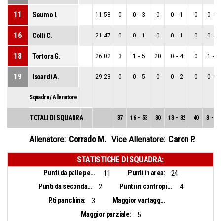
11
Seumo I.
11:58
0
0
-
3
0
0
-
1
0
0
-
2
16
Colli C.
21:47
0
0
-
1
0
0
-
1
0
0
-
0
18
Tortora G.
26:02
3
1
-
5
20
0
-
4
0
1
-
1
19
Isoardi A.
29:23
0
0
-
5
0
0
-
2
0
0
-
3
Squadra / Allenatore
TOTALI DI SQUADRA
37
16
-
53
30
13
-
32
40
3
-
21
Corrado M.
Caron P.
Allenatore:
Vice Allenatore:
STATISTICHE DI SQUADRA:
Punti da palle perse:
Punti in area:
11
24
Punti da seconda opportunità:
Punti in contropiede:
2
4
P.ti panchina:
Maggior vantaggio:
3
Maggior parziale:
5