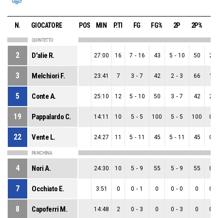
N.
GIOCATORE
POS
MIN
P.TI
FG
FG%
2P
2P%
3
QUINTETTO
2
D'alie R.
27:00
16
7
-
16
43
5
-
10
50
2
-
3
Melchiori F.
23:41
7
3
-
7
42
2
-
3
66
1
-
5
Conte A.
25:10
12
5
-
10
50
3
-
7
42
2
-
19
Pappalardo C.
14:11
10
5
-
5
100
5
-
5
100
0
-
22
Vente L.
24:27
11
5
-
11
45
5
-
11
45
0
-
PANCHINA
4
Nori A.
24:30
10
5
-
9
55
5
-
9
55
0
-
7
Occhiato E.
3:51
0
0
-
1
0
0
-
0
0
0
-
8
Capoferri M.
14:48
2
0
-
3
0
0
-
3
0
0
-