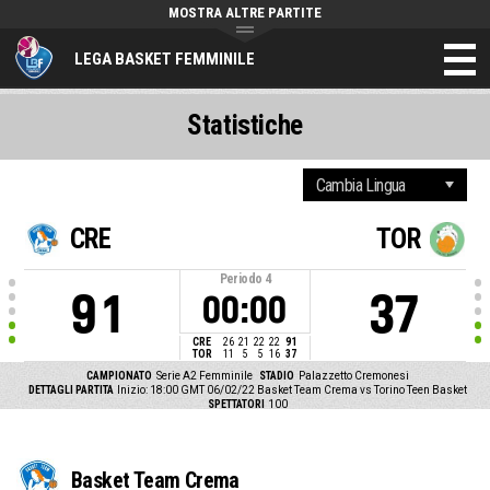
MOSTRA ALTRE PARTITE
LEGA BASKET FEMMINILE
Statistiche
CRE
TOR
Periodo
4
91
37
00:00
CRE
26
21
22
22
91
TOR
11
5
5
16
37
CAMPIONATO
Serie A2 Femminile
STADIO
Palazzetto Cremonesi
DETTAGLI PARTITA
Inizio: 18:00 GMT 06/02/22
Basket Team Crema vs Torino Teen Basket
SPETTATORI
100
Basket Team Crema