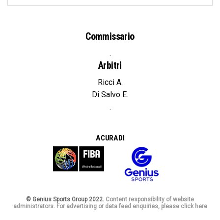
Commissario
.
Arbitri
Ricci A.
Di Salvo E.
.
A CURA DI
© Genius Sports Group 2022.
Content responsibility of website
administrators. For advertising or data feed enquiries, please click here