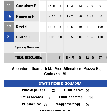
11
Caccialanza P.
15:46
3
1
-
3
33
0
-
0
0
1
-
16
Parmesani F.
4:47
2
1
-
2
50
1
-
2
50
0
-
17
Rizzi N.
13:18
8
3
-
5
60
1
-
1
100
2
-
21
Guerrini E.
8:31
10
5
-
5
100
5
-
5
100
0
-
Squadra / Allenatore
TOTALI DI SQUADRA
91
40
-
77
51
32
-
56
57
8
-
Diamanti M.
Piazza G.
,
Allenatore:
Vice Allenatore:
Corlazzoli M.
STATISTICHE DI SQUADRA:
Punti da palle perse:
Punti in area:
26
54
Punti da seconda opportunità:
Punti in contropiede:
7
14
P.ti panchina:
Maggior vantaggio:
35
56
Maggior parziale: